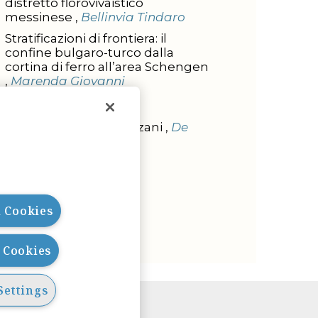
distretto florovivaistico
messinese ,
Bellinvia Tindaro
Stratificazioni di frontiera: il
confine bulgaro-turco dalla
cortina di ferro all’area Schengen
,
Marenda Giovanni
L'INTERVISTA
Intervista a Ada Cavazzani ,
De
Rose Carlo
l Cookies
l Cookies
Settings