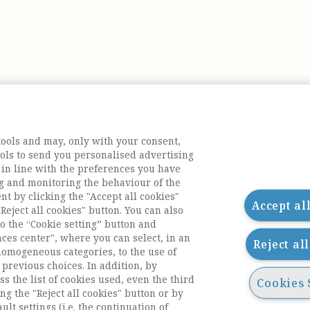
tools and may, only with your consent,
tools to send you personalised advertising
 in line with the preferences you have
g and monitoring the behaviour of the
nt by clicking the "Accept all cookies"
Accept al
Reject all cookies" button. You can also
o the “Cookie setting” button and
nces center", where you can select, in an
Reject al
homogeneous categories, to the use of
previous choices. In addition, by
ess the list of cookies used, even the third
Cookies 
ng the "Reject all cookies" button or by
acts
ult settings (i.e. the continuation of