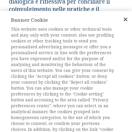
dialogica e riflessiva per conciliare il
coinvolgimento nelle pratiche e il
distacco analitico. In conclusione,
Banner Cookie
l’approccio etnografico, dispiegato per un
This website uses cookies or other technical tools
periodo di osservazione di sette mesi, si
and may, only with your consent, also use profiling
conferma una risorsa per sviluppare la
cookies or other tracking tools to send you
riflessività, l’immaginazione sociologica e
personalised advertising messages or offer you a
personalised service in line with the preferences
l’innovazione nei contesti educativi.
you have expressed and/or for the purpose of
analysing and monitoring the behaviour of the
users of this website. You can give your consent by
DOI:
10.1485/2281-2652-202323-2
clicking the "Accept all cookies" button, or deny
your consent by clicking the "Reject all cookies"
button. You can also manage your cookie
L'ACCESSO A QUESTO
preferences by clicking to the “Cookie setting”
CONTENUTO E' RISERVATO AGLI
button and accessing to the area called "Privacy
preferences center", where you can select, in an
UTENTI ABBONATI
analytical manner, the cookies grouped into
homogeneous categories, to the use of which you
ESEGUI L'ACCESSO
Sei abbonato?
oppure
choose to consent, or confirm your previous
choices. In addition, by clicking on the link "cookie
ABBONATI
.