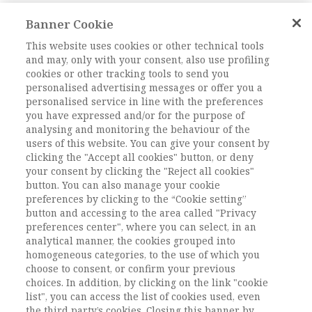
Banner Cookie
Keywords:
sociologia delle emozioni, lavoro di
cura, stereotipi di genere, caregiver, vergogna,
This website uses cookies or other technical tools
and may, only with your consent, also use profiling
sociology of emotions, care work, gender
cookies or other tracking tools to send you
stereotypes, caregiver, shame
personalised advertising messages or offer you a
DOI:
DOI: 10.1485/2281-2652-202117-9
personalised service in line with the preferences
you have expressed and/or for the purpose of
Pagine
217-234
analysing and monitoring the behaviour of the
users of this website. You can give your consent by
clicking the "Accept all cookies" button, or deny
L'ACCESSO A QUESTO
your consent by clicking the "Reject all cookies"
CONTENUTO E' RISERVATO AGLI
button. You can also manage your cookie
preferences by clicking to the “Cookie setting”
UTENTI ABBONATI
button and accessing to the area called "Privacy
preferences center", where you can select, in an
analytical manner, the cookies grouped into
ESEGUI L'ACCESSO
Sei abbonato?
oppure
homogeneous categories, to the use of which you
ABBONATI
.
choose to consent, or confirm your previous
choices. In addition, by clicking on the link "cookie
list", you can access the list of cookies used, even
the third party’s cookies. Closing this banner by