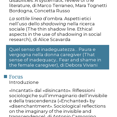
disabilities: A systematic review of the
literature, di Marco Terraneo, Mara Tognetti
Bordogna, Concetta Russo
La sottile linea
d’ombra. Aspetti etici
nell’uso dello
shadowing
nella ricerca
sociale (The thin shadow line. Ethical
aspects in the use of shadowing in social
research), di Alice Scavarda
Quel senso di inadeguatezza… Paura e
vergogna nella donna caregiver (That
sense of inadequacy... Fear and shame in
the female caregiver), di Debora Viviani
Focus
Introduzione
«Incantati» dal «disincanto». Riflessioni
sociologiche sull’immaginario dell’invisibile
e della trascendenza («Enchanted» by
«disenchantment». Sociological reflections
on the imaginary of the invisible and
transcendence), di Antonio Camorrino