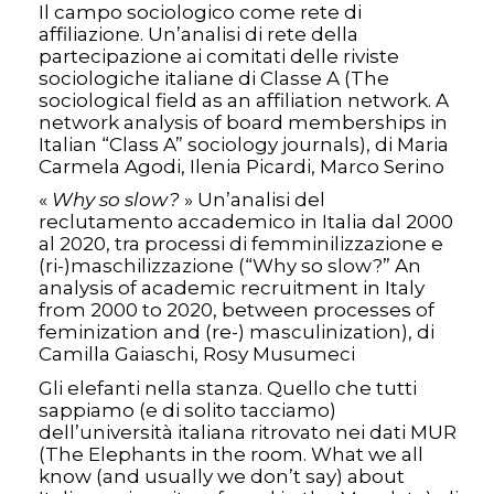
Il campo sociologico come rete di
affiliazione. Un’analisi di rete della
partecipazione ai comitati delle riviste
sociologiche italiane di Classe A (The
sociological field as an affiliation network. A
network analysis of board memberships in
Italian “Class A” sociology journals), di Maria
Carmela Agodi, Ilenia Picardi, Marco Serino
«
Why so slow?
» Un’analisi del
reclutamento accademico in Italia dal 2000
al 2020, tra processi di femminilizzazione e
(ri-)maschilizzazione (“Why so slow?” An
analysis of academic recruitment in Italy
from 2000 to 2020, between processes of
feminization and (re-) masculinization), di
Camilla Gaiaschi, Rosy Musumeci
Gli elefanti nella stanza. Quello che tutti
sappiamo (e di solito tacciamo)
dell’università italiana ritrovato nei dati MUR
(The Elephants in the room. What we all
know (and usually we don’t say) about