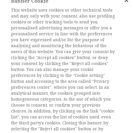
Banner Cookie
Keywords:
Misure di contrasto alla povertà,
This website uses cookies or other technical tools
and may, only with your consent, also use profiling
LEP, Programmazione sociale, Diritti sociali,
cookies or other tracking tools to send you
Governance multilivello
personalised advertising messages or offer you a
DOI:
DOI: 10.1485/2281-2652-202118-9
personalised service in line with the preferences
you have expressed and/or for the purpose of
Pagine
163-183
analysing and monitoring the behaviour of the
users of this website. You can give your consent by
clicking the "Accept all cookies" button, or deny
L'ACCESSO A QUESTO
your consent by clicking the "Reject all cookies"
CONTENUTO E' RISERVATO AGLI
button. You can also manage your cookie
preferences by clicking to the “Cookie setting”
UTENTI ABBONATI
button and accessing to the area called "Privacy
preferences center", where you can select, in an
analytical manner, the cookies grouped into
ESEGUI L'ACCESSO
Sei abbonato?
oppure
homogeneous categories, to the use of which you
ABBONATI
.
choose to consent, or confirm your previous
choices. In addition, by clicking on the link "cookie
list", you can access the list of cookies used, even
the third party’s cookies. Closing this banner by
selecting the "Reject all cookies" button or by