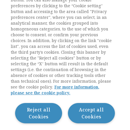
CONTENUTO E' RISERVATO AGLI
preferences by clicking to the “Cookie setting”
UTENTI ABBONATI
button and accessing to the area called "Privacy
preferences center", where you can select, in an
analytical manner, the cookies grouped into
ESEGUI L'ACCESSO
Sei abbonato?
oppure
homogeneous categories, to the use of which you
ABBONATI
.
choose to consent, or confirm your previous
choices. In addition, by clicking on the link "cookie
list", you can access the list of cookies used, even
the third party’s cookies. Closing this banner by
selecting the "Reject all cookies" button or by
selecting the “X” button will result in the default
settings (i.e. the continuation of browsing in the
absence of cookies or other tracking tools other
than technical ones). For more information, please
see the cookie policy.
For more information,
please see the cookie policy.
Contatti / Contacts
Privacy
Cookie Policy
Reject all
Accept all
Whistleblowing
Cookies
Cookies
Dichiarazione di accessibilità