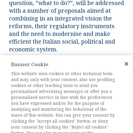
question, “what to do?”, will be addressed
with a number of proposals aimed at
combining in an integrated vision the
reforms, their regulatory instruments
and the need to modernise and make
efficient the Italian social, political and
economic system.
Banner Cookie
Keywords:
Riforma del mercato del lavoro,
Innovazione produttiva, Ricchezza delle
This website uses cookies or other technical tools
and may, only with your consent, also use profiling
famiglie, Diseguaglianze, Politiche innovative
cookies or other tracking tools to send you
per il lavoro
personalised advertising messages or offer you a
DOI:
DOI: 10.1485/2281-2652-202118-11
personalised service in line with the preferences
you have expressed and/or for the purpose of
Pagine
207-227
analysing and monitoring the behaviour of the
users of this website. You can give your consent by
clicking the "Accept all cookies" button, or deny
L'ACCESSO A QUESTO
your consent by clicking the "Reject all cookies"
button. You can also manage your cookie