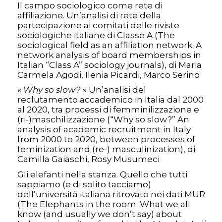
Il campo sociologico come rete di
affiliazione. Un’analisi di rete della
partecipazione ai comitati delle riviste
sociologiche italiane di Classe A (The
sociological field as an affiliation network. A
network analysis of board memberships in
Italian “Class A” sociology journals), di Maria
Carmela Agodi, Ilenia Picardi, Marco Serino
«
Why so slow?
» Un’analisi del
reclutamento accademico in Italia dal 2000
al 2020, tra processi di femminilizzazione e
(ri-)maschilizzazione (“Why so slow?” An
analysis of academic recruitment in Italy
from 2000 to 2020, between processes of
feminization and (re-) masculinization), di
Camilla Gaiaschi, Rosy Musumeci
Gli elefanti nella stanza. Quello che tutti
sappiamo (e di solito tacciamo)
dell’università italiana ritrovato nei dati MUR
(The Elephants in the room. What we all
know (and usually we don’t say) about