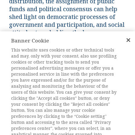
distribution, the assignment of public
funds and political consensus can help
shed light on democratic processes of
government and participation, and social
attitudes to upholding the law.
Banner Cookie
Keywords:
Welfare, Scambio politico,
This website uses cookies or other technical tools
and may, only with your consent, also use profiling
Clientelismo, Calabria, Andalusia, Political
cookies or other tracking tools to send you
Exchange, Clientelism
personalised advertising messages or offer you a
DOI:
10.1485/AIS_2018/12_3435572
personalised service in line with the preferences
you have expressed and/or for the purpose of
Pagine
145-159
analysing and monitoring the behaviour of the
users of this website. You can give your consent by
clicking the "Accept all cookies" button, or deny
L'ACCESSO A QUESTO
your consent by clicking the "Reject all cookies"
CONTENUTO E' RISERVATO AGLI
button. You can also manage your cookie
preferences by clicking to the “Cookie setting”
UTENTI ABBONATI
button and accessing to the area called "Privacy
preferences center", where you can select, in an
analytical manner, the cookies grouped into