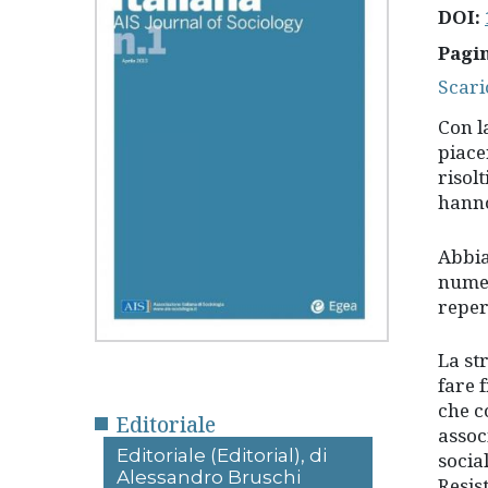
DOI:
Pagi
Scari
Con l
piace
risol
hanno
Abbia
numer
reper
La st
fare f
che c
Editoriale
associ
Editoriale (Editorial), di
socia
Alessandro Bruschi
Resist