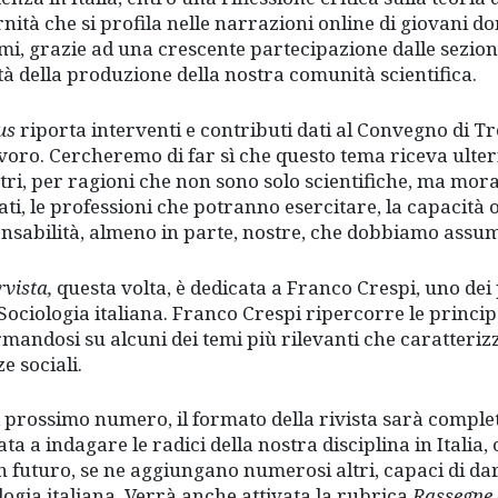
nità che si profila nelle narrazioni online di giovani do
emi, grazie ad una crescente partecipazione dalle sezioni
tà della produzione della nostra comunità scientifica.
us
riporta interventi e contributi dati al Convegno di T
avoro. Cercheremo di far sì che questo tema riceva ulter
tri, per ragioni che non sono solo scientifiche, ma moral
ati, le professioni che potranno esercitare, la capacità
nsabilità, almeno in parte, nostre, che dobbiamo assum
rvista,
questa volta, è dedicata a Franco Crespi, uno dei 
 Sociologia italiana. Franco Crespi ripercorre le principa
rmandosi su alcuni dei temi più rilevanti che caratteriz
e sociali.
l prossimo numero, il formato della rivista sarà complet
ata a indagare le radici della nostra disciplina in Itali
in futuro, se ne aggiungano numerosi altri, capaci di dar
logia italiana. Verrà anche attivata la rubrica
Rassegne