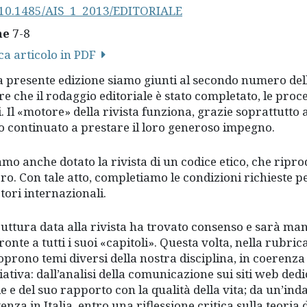
10.1485/AIS_1_2013/EDITORIALE
ne
7-8
ca articolo in PDF
a presente edizione siamo giunti al secondo numero del
re che il rodaggio editoriale è stato completato, le pro
ti. Il «motore» della rivista funziona, grazie soprattutt
 continuato a prestare il loro generoso impegno.
mo anche dotato la rivista di un codice etico, che ripro
o. Con tale atto, completiamo le condizioni richieste pe
tori internazionali.
ruttura data alla rivista ha trovato consenso e sarà m
ronte a tutti i suoi «capitoli». Questa volta, nella rubric
oprono temi diversi della nostra disciplina, in coerenza 
ativa: dall’analisi della comunicazione sui siti web dedic
le e del suo rapporto con la qualità della vita; da un’i
enza in Italia, entro una riflessione critica sulla teoria