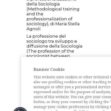
della Sociologia
(Methodological training
and the
professionalization of
sociology), di Maria Stella
Agnoli
La professione del
sociologo tra sviluppo e
diffusione della Sociologia
(The profession of the
sociologist between
development and
diffusion of sociology), di
Banner Cookie
Remo Siza
This website uses cookies or other technical 
L'intervista
also use profiling cookies or other tracking 
Intervista a Franco Crespi
messages or offer you a personalised service
(Interview with Franco
expressed and/or for the purpose of analysin
Crespi), di Lello Savonardo
users of this website. You can give your conse
button, or deny your consent by clicking the "
Archivio della rivista
manage your cookie preferences by clicking t