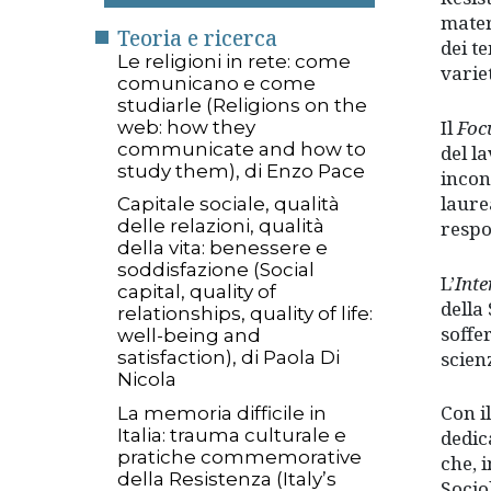
mater
Teoria e ricerca
dei t
Le religioni in rete: come
varie
comunicano e come
studiarle (Religions on the
Il
Foc
web: how they
communicate and how to
del l
study them), di Enzo Pace
incon
laure
Capitale sociale, qualità
delle relazioni, qualità
respo
della vita: benessere e
soddisfazione (Social
L’
Inte
capital, quality of
della
relationships, quality of life:
soffe
well-being and
scienz
satisfaction), di Paola Di
Nicola
Con i
La memoria difficile in
Italia: trauma culturale e
dedic
pratiche commemorative
che, 
della Resistenza (Italy’s
Socio