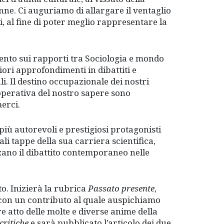
nne. Ci auguriamo di allargare il ventaglio
, al fine di poter meglio rappresentare la
rento sui rapporti tra Sociologia e mondo
iori approfondimenti in dibattiti e
i. Il destino occupazionale dei nostri
 operativa del nostro sapere sono
erci.
più autorevoli e prestigiosi protagonisti
li tappe della sua carriera scientifica,
zano il dibattito contemporaneo nelle
o. Inizierà la rubrica
Passato
presente
,
a, con un contributo al quale auspichiamo
e atto delle molte e diverse anime della
critiche
e sarà pubblicato l’articolo dei due