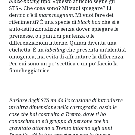
black-boxing
tipo: «questo articolo segue gli
STS». Che cosa sono? Mi vuoi spiegare? Lì
dentro c’è il
mare magnum
. Mi vuoi fare dei
riferimenti? È una specie di
black box
che si è
auto-istituzionalizza senza dover spiegare le
premesse, o i punti di partenza o le
differenziazioni interne. Quindi diventa una
etichetta. È un
labelling
che presenta un’identità
omogenea, ma evita di affrontare la differenza.
Per cui sono un po’ scettica e un po’ faccio la
fiancheggiatrice.
Parlare degli STS mi dà l’occasione di introdurre
un’altra dimensione nella cartografia, ossia le
cose che hai costruito a Trento, dove ti ho
conosciuta io e il gruppo di persone che ha
gravitato attorno a Trento intorno agli anni
Duemila, c’è la tua esperienza con la laurea