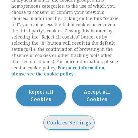
Rucola. Perché non c’era soltanto Rucola ma,
homogeneous categories, to the use of which you
più o meno negli stessi anni è nato anche il
choose to consent, or confirm your previous
Centro Interdisciplinare di Studi di Genere,
choices. In addition, by clicking on the link "cookie
primo centro interdisciplinare dell’università
list", you can access the list of cookies used, even
di Trento. Sempre perché c’erano dei momenti
the third party’s cookies. Closing this banner by
in cui i conflitti erano altrove e si creava un po’
selecting the "Reject all cookies" button or by
selecting the “X” button will result in the default
di spazio vuoto da un’altra parte. Rucola è nata
settings (i.e. the continuation of browsing in the
che eravamo poche persone e c’era a Trento
absence of cookies or other tracking tools other
Davide Nicolini. Con Davide, e inizialmente con
than technical ones). For more information, please
Francesca Odella, eravamo presenti in un
see the cookie policy.
For more information,
progetto di ricerca sull’apprendimento
please see the cookie policy.
organizzativo, guidato dal WZB di Berlino
(anche Berlino è stata importante, mi stavo
Reject all
Accept all
dimenticando) di sei anni in cui eravamo più o
Cookies
Cookies
meno venti unità di ricerca sparse in tutta
Europa. Era il ’93 e la nostra ricerca era
sull’apprendimento organizzativo della
sicurezza in cui mettevo insieme le competenze
Cookies Settings
che avevo acquisito tramite il
Man Made
Disaster
con lo studio del sapere pratico, nelle