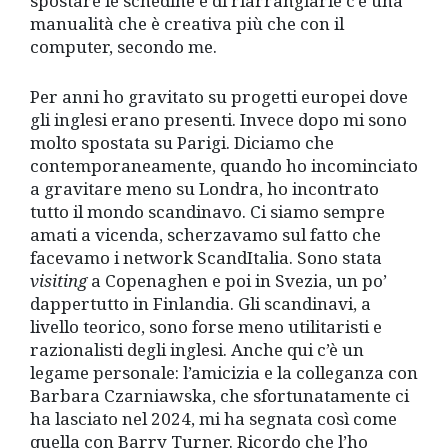
spostare le schedine e di riarrangiarle c’è una
manualità che è creativa più che con il
computer, secondo me.
Per anni ho gravitato su progetti europei dove
gli inglesi erano presenti. Invece dopo mi sono
molto spostata su Parigi. Diciamo che
contemporaneamente, quando ho incominciato
a gravitare meno su Londra, ho incontrato
tutto il mondo scandinavo. Ci siamo sempre
amati a vicenda, scherzavamo sul fatto che
facevamo i network ScandItalia. Sono stata
visiting
a Copenaghen e poi in Svezia, un po’
dappertutto in Finlandia. Gli scandinavi, a
livello teorico, sono forse meno utilitaristi e
razionalisti degli inglesi. Anche qui c’è un
legame personale: l’amicizia e la colleganza con
Barbara Czarniawska, che sfortunatamente ci
ha lasciato nel 2024, mi ha segnata così come
quella con Barry Turner. Ricordo che l’ho