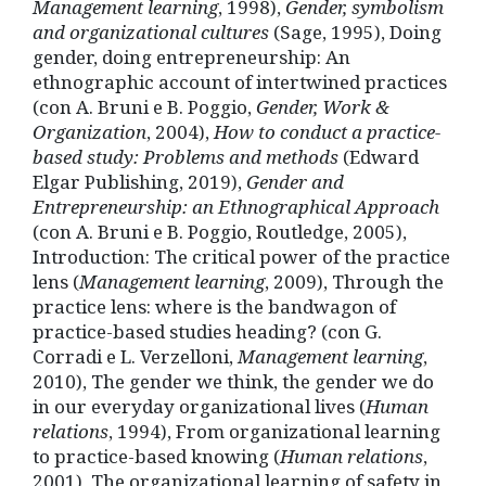
Management learning
,
1998),
Gender, symbolism
and organizational cultures
(Sage, 1995), Doing
gender, doing entrepreneurship: An
ethnographic account of intertwined practices
(con A. Bruni e B. Poggio,
Gender, Work &
Organization
,
2004),
How to conduct a practice-
based study: Problems and methods
(Edward
Elgar Publishing, 2019),
Gender and
Entrepreneurship: an Ethnographical Approach
(con A. Bruni e B. Poggio, Routledge, 2005),
Introduction: The critical power of the practice
lens (
Management learning
, 2009), Through the
practice lens: where is the bandwagon of
practice-based studies heading? (con G.
Corradi e L. Verzelloni,
Management learning
,
2010), The gender we think, the gender we do
in our everyday organizational lives (
Human
relations
, 1994), From organizational learning
to practice-based knowing (
Human relations
,
2001), The organizational learning of safety in