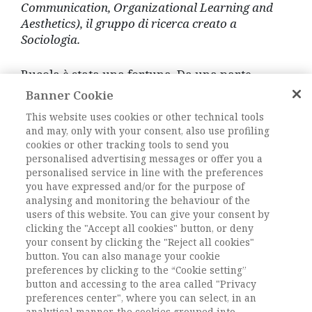
Communication, Organizational Learning and
Aesthetics), il gruppo di ricerca creato a
Sociologia.
Rucola è stata una fortuna. Da una parte.
ovviamente c’era un nucleo di persone che si
Banner Cookie
ritrovava e che aveva un passato di
This website uses cookies or other technical tools
condivisione e di collaborazione nel fare
and may, only with your consent, also use profiling
ricerca (penso ad Attilio Masiero, Rino Fasol,
cookies or other tracking tools to send you
Antonio Strati), e dall’altro un momento di
personalised advertising messages or offer you a
vuoto istituzionale perché la formula
personalised service in line with the preferences
istituzionale dell’unità di ricerca’ non era
you have expressed and/or for the purpose of
analysing and monitoring the behaviour of the
ancora apparsa. In quegli anni poi si è formata
users of this website. You can give your consent by
una sorta di seconda generazione di studiosi
clicking the "Accept all cookies" button, or deny
che man mano sono stati stabilizzati o si sono
your consent by clicking the "Reject all cookies"
dispersi in altre istituzioni. Penso soprattutto a
button. You can also manage your cookie
Barbara Poggio, Attila Bruni, Paolo Rossi e
preferences by clicking to the “Cookie setting”
successivamente tutte le collaborazioni con i
button and accessing to the area called "Privacy
dottorandi che ruotavano intorno ai progetti
preferences center", where you can select, in an
analytical manner, the cookies grouped into