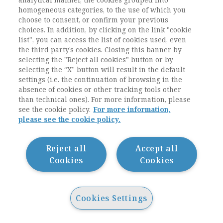
pigramente nostalgica di tradizioni, e non
homogeneous categories, to the use of which you
hanno più radici di popolo, abbia molto giovato
choose to consent, or confirm your previous
a togliermi dalla mente l’idea che la modernità
choices. In addition, by clicking on the link "cookie
sia tutta nei modelli di vita metropolitana. La
list", you can access the list of cookies used, even
costante frequentazione della mia regione mi
the third party’s cookies. Closing this banner by
ha favorito nel darmi distanza dalla stessa
selecting the "Reject all cookies" button or by
Milano e dai panorami astrattamente
selecting the “X” button will result in the default
cosmopolitici di molti sociologi.
settings (i.e. the continuation of browsing in the
absence of cookies or other tracking tools other
than technical ones). For more information, please
Nel mio primo corso di sociologia urbana
see the cookie policy.
For more information,
(1969-1970) proposi agli studenti di occuparci
please see the cookie policy.
delle trasformazioni dell’agricoltura italiana e
della questione Nord-Sud. Li convinsi a questa
Reject all
Accept all
scelta controintuitiva ricordando loro quello
Cookies
Cookies
che era accaduto in Francia nel 1968, quando,
di fronte ai movimenti studenteschi, il 30
maggio, a sorpresa, De Gaulle scioglie
l’assemblea nazionale, indice nuove elezioni, e
Cookies Settings
nel giugno le stravince. La Francia non era la
Parigi degli studenti. Come è noto, non lo è