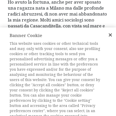
Ho avuto la fortuna, anche per aver sposato
una ragazza nata a Milano ma dalle profonde
radici abruzzesi, di non aver mai abbandonato
la mia regione. Molti amici sociologi sono
passati da Casacanditella, con vista sul mare e
sulla Majella «madre», come recita uno dei
Banner Cookie
perdonabili mitemi dei locali. E son qui venuti a
più riprese anche amici non sociologi,
This website uses cookies or other technical tools
and may, only with your consent, also use profiling
importanti per lo sviluppo delle mie idee, come
cookies or other tracking tools to send you
il giurista Tiziano Treu e il matematico
personalised advertising messages or offer you a
Maurizio Cornalba. Mi spiace solo che non ci
personalised service in line with the preferences
sia mai venuto Guido Martinotti.
you have expressed and/or for the purpose of
analysing and monitoring the behaviour of the
users of this website. You can give your consent by
Credo che questo legame con la mia regione,
clicking the "Accept all cookies" button, or deny
questo mio essere
filius loci
, ossia legato alle sue
your consent by clicking the "Reject all cookies"
caratteristiche fisiche e monumentali ma
button. You can also manage your cookie
equidistante da alcune specificità culturali che,
preferences by clicking to the “Cookie setting”
come altrove, sono ormai proprie di una
button and accessing to the area called "Privacy
piccola borghesia provinciale che è
preferences center", where you can select, in an
analytical manner, the cookies grouped into