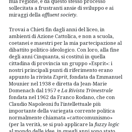
mia regione, e da questo stesso processo
sollecitata a frustranti ansie di sviluppo e ai
miraggi della
affluent society
.
Trovai a Chieti fin dagli anni del liceo, in
ambienti di Azione Cattolica, e non a scuola,
coetanei e maestri per la mia partecipazione al
dibattito politico-ideologico. Con loro, alla fine
degli anni Cinquanta, si costituì in quella
cittadina di provincia un gruppo «Esprit»: i
nostri principali punti di riferimento erano
appunto la rivista
Esprit
, fondata da Emmanuel
Mounier nel 1938 e diretta da Jean-Marie
Domenach dal 1957 e
La Rivista Trimestrale
fondata nel 1962 da Franco Rodano, che con
Claudio Napoleoni fu l’intellettuale più
importante della variegata corrente politica
normalmente chiamata «cattocomunismo»
(per la verità, se si può applicare la
fuzzy
logic
al mondo delle idee, in quegli anni sono stato