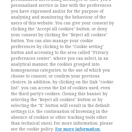
quale verranno rinnovati gli organi sociali. Hanno
personalised service in line with the preferences
dato la loro disponibilità a candidarsi per
you have expressed and/or for the purpose of
l’Executive Committee Teresa Consoli, già
analysing and monitoring the behaviour of the
componente attuale e che si candida per il rinnovo,
users of this website. You can give your consent by
la nostra vicepresidente Paola Borgna e Tiziana
clicking the "Accept all cookies" button, or deny
Nazio. È molto importante che l’AIS offra il suo
your consent by clicking the "Reject all cookies"
button. You can also manage your cookie
contributo, per questo vi invito a sostenere le loro
preferences by clicking to the “Cookie setting”
candidature. ...
button and accessing to the area called "Privacy
Leggi
preferences center", where you can select, in an
analytical manner, the cookies grouped into
homogeneous categories, to the use of which you
choose to consent, or confirm your previous
Successivo
1
2
3
choices. In addition, by clicking on the link "cookie
list", you can access the list of cookies used, even
the third party’s cookies. Closing this banner by
selecting the "Reject all cookies" button or by
selecting the “X” button will result in the default
settings (i.e. the continuation of browsing in the
absence of cookies or other tracking tools other
than technical ones). For more information, please
see the cookie policy.
For more information,