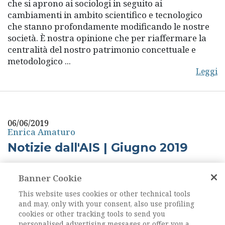
che si aprono ai sociologi in seguito ai
cambiamenti in ambito scientifico e tecnologico
che stanno profondamente modificando le nostre
società. È nostra opinione che per riaffermare la
centralità del nostro patrimonio concettuale e
metodologico ...
Leggi
06/06/2019
Enrica Amaturo
Notizie dall'AIS | Giugno 2019
Care colleghe e cari colleghi, Colgo l’occasione di
Banner Cookie
questo nuovo numero del nostro Notiziario per
farvi alcune importanti segnalazioni. Come sapete,
This website uses cookies or other technical tools
nel prossimo mese di agosto si svolgerà a
and may, only with your consent, also use profiling
Manchester l’ESA Conference 2019, nel corso della
cookies or other tracking tools to send you
personalised advertising messages or offer you a