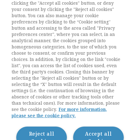
clicking the "Accept all cookies" button, or deny
Scheff, T.J. (2000). Shame and the Social Bond: A
your consent by clicking the "Reject all cookies"
Sociological Theory.
Sociological Theory
, 18(1),
button. You can also manage your cookie
preferences by clicking to the “Cookie setting”
84-99.
button and accessing to the area called "Privacy
preferences center", where you can select, in an
Turner, J.H. e Stets, J.E. (2005).
Sociology of
analytical manner, the cookies grouped into
Emotions
. New York: Cambridge University
homogeneous categories, to the use of which you
Press.
choose to consent, or confirm your previous
choices. In addition, by clicking on the link "cookie
list", you can access the list of cookies used, even
the third party’s cookies. Closing this banner by
selecting the "Reject all cookies" button or by
selecting the “X” button will result in the default
settings (i.e. the continuation of browsing in the
absence of cookies or other tracking tools other
than technical ones). For more information, please
see the cookie policy.
For more information,
please see the cookie policy.
Contatti / Contacts
Privacy
Cookie Policy
Reject all
Accept all