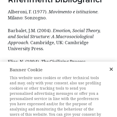
Alberoni, F. (1977).
Movimento e istituzione
.
Milano: Sonzogno.
Barbalet, J.M. (2004).
Emotion, Social Theory,
and Social Structure: A Macrosociological
Approach
. Cambridge, UK: Cambridge
University Press.
Elias, N. (1994).
The Civilizing Process
.
Cambridge, MA: Blackwell.
Banner Cookie
This website uses cookies or other technical tools
Hochschild, A. (1983a/2012).
The Managed
and may, only with your consent, also use profiling
Heart. Commercialization of Human Feelings
.
cookies or other tracking tools to send you
Berkeley, CA: University of California Press.
personalised advertising messages or offer you a
personalised service in line with the preferences
you have expressed and/or for the purpose of
Lewis, H. (1971).
Shame and Guilt in Neurosis.
analysing and monitoring the behaviour of the
New York: International University Press.
users of this website. You can give your consent by