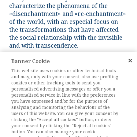
characterize the phenomena of the
«disenchantment» and «re-enchantment»
of the world, with an especial focus on
the transformations that have affected
the social relationship with the invisible
and with transcendence.
Banner Cookie
Keywords:
disincanto, reincanto, invisibile,
trascendenza, sacro, disenchantment, re-
This website uses cookies or other technical tools
and may, only with your consent, also use profiling
enchantment, imagery, invisible,
cookies or other tracking tools to send you
transcendence
personalised advertising messages or offer you a
DOI:
DOI: 10.1485/2281-2652-202117-11
personalised service in line with the preferences
you have expressed and/or for the purpose of
Pagine
239-253
analysing and monitoring the behaviour of the
users of this website. You can give your consent by
clicking the "Accept all cookies" button, or deny
L'ACCESSO A QUESTO
your consent by clicking the "Reject all cookies"
CONTENUTO E' RISERVATO AGLI
button. You can also manage your cookie