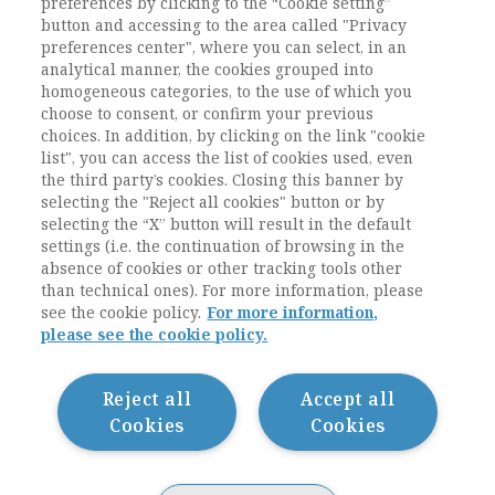
preferences by clicking to the “Cookie setting”
UTENTI ABBONATI
button and accessing to the area called "Privacy
preferences center", where you can select, in an
analytical manner, the cookies grouped into
ESEGUI L'ACCESSO
Sei abbonato?
oppure
homogeneous categories, to the use of which you
ABBONATI
.
choose to consent, or confirm your previous
choices. In addition, by clicking on the link "cookie
list", you can access the list of cookies used, even
the third party’s cookies. Closing this banner by
selecting the "Reject all cookies" button or by
selecting the “X” button will result in the default
settings (i.e. the continuation of browsing in the
absence of cookies or other tracking tools other
than technical ones). For more information, please
see the cookie policy.
For more information,
please see the cookie policy.
Contatti / Contacts
Privacy
Cookie Policy
Reject all
Accept all
Whistleblowing
Cookies
Cookies
Dichiarazione di accessibilità
Sitemap