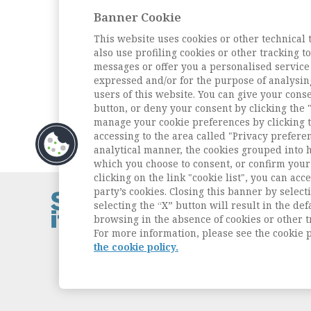
seeing the world), di
Banner Cookie
Charlie Barnao
This website uses cookies or other technical 
L'intervista
also use profiling cookies or other tracking 
Intervista a Renate Siebert
messages or offer you a personalised service
(Interview with Renate
expressed and/or for the purpose of analysin
Siebert), di Marita Rampazi
users of this website. You can give your conse
button, or deny your consent by clicking the "
Archivio della rivista
manage your cookie preferences by clicking t
accessing to the area called "Privacy prefere
analytical manner, the cookies grouped into 
which you choose to consent, or confirm your 
clicking on the link "cookie list", you can acc
party’s cookies. Closing this banner by selecti
Contatti / Cont
selecting the “X” button will result in the defa
Privacy
browsing in the absence of cookies or other t
Cookie Policy
For more information, please see the cookie p
Whistleblowin
the cookie policy.
Dichiarazione d
Sitemap