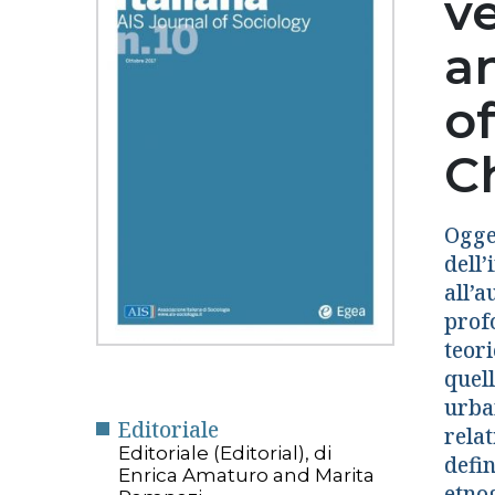
v
a
of
C
Ogge
dell’
all’a
profo
teor
quell
urba
Editoriale
rela
Editoriale (Editorial), di
defin
Enrica Amaturo and Marita
etno