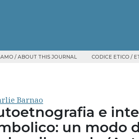
SIAMO / ABOUT THIS JOURNAL
CODICE ETICO / 
rlie Barnao
utoetnografia e int
imbolico: un modo di