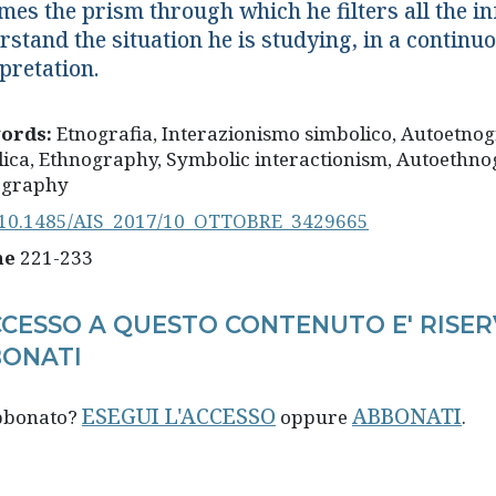
mes the prism through which he filters all the i
rstand the situation he is studying, in a continu
pretation.
ords:
Etnografia, Interazionismo simbolico, Autoetnog
ica, Ethnography, Symbolic interactionism, Autoethn
ography
10.1485/AIS_2017/10_OTTOBRE_3429665
ne
221-233
CCESSO A QUESTO CONTENUTO E' RISER
ONATI
ESEGUI L'ACCESSO
ABBONATI
abbonato?
oppure
.