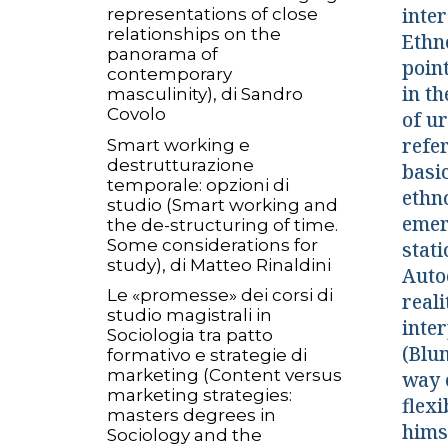
inte
representations of close
relationships on the
Ethn
panorama of
point
contemporary
in th
masculinity), di Sandro
Covolo
of u
refe
Smart working e
destrutturazione
basi
temporale: opzioni di
ethn
studio (Smart working and
emerg
the de-structuring of time.
Some considerations for
stat
study), di Matteo Rinaldini
Auto
Le «promesse» dei corsi di
real
studio magistrali in
inte
Sociologia tra patto
(Blu
formativo e strategie di
marketing (Content versus
way 
marketing strategies:
flex
masters degrees in
hims
Sociology and the