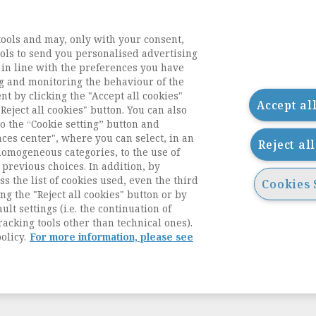
tools and may, only with your consent,
tools to send you personalised advertising
 in line with the preferences you have
g and monitoring the behaviour of the
nt by clicking the "Accept all cookies"
Accept al
Reject all cookies" button. You can also
o the “Cookie setting” button and
nces center", where you can select, in an
Reject al
homogeneous categories, to the use of
previous choices. In addition, by
ess the list of cookies used, even the third
Cookies 
ng the "Reject all cookies" button or by
acts
ult settings (i.e. the continuation of
racking tools other than technical ones).
olicy.
For more information, please see
g
i accessibilità