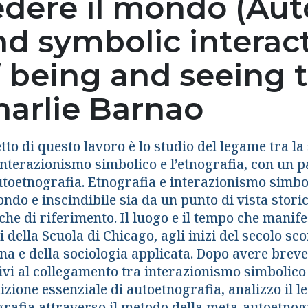
edere il mondo (Au
nd symbolic interac
 being and seeing t
harlie Barnao
tto di questo lavoro è lo studio del legame tra l
interazionismo simbolico e l’etnografia, con un p
utoetnografia. Etnografia e interazionismo simbol
ndo e inscindibile sia da un punto di vista stori
iche di riferimento. Il luogo e il tempo che man
i della Scuola di Chicago, agli inizi del secolo sco
na e della sociologia applicata. Dopo avere breve
tivi al collegamento tra interazionismo simbolico
izione essenziale di autoetnografia, analizzo il 
grafia attraverso il metodo della meta-autoetnogr