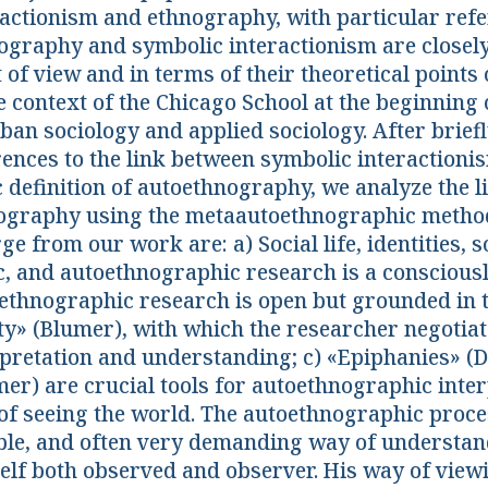
ractionism and ethnography, with particular ref
ography and symbolic interactionism are closely 
 of view and in terms of their theoretical point
e context of the Chicago School at the beginning o
rban sociology and applied sociology. After brief
rences to the link between symbolic interactioni
c definition of autoethnography, we analyze the 
ography using the metaautoethnographic method.
e from our work are: a) Social life, identities, so
ic, and autoethnographic research is a conscious
ethnographic research is open but grounded in 
ity» (Blumer), with which the researcher negotia
rpretation and understanding; c) «Epiphanies» (D
mer) are crucial tools for autoethnographic inte
of seeing the world. The autoethnographic proce
ible, and often very demanding way of understan
elf both observed and observer. His way of view