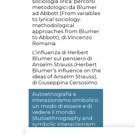
sociologia lirica: percorsi
metodologici da Blumer
ad Abbott (From variables
to lyrical sociology:
methodological
approaches from Blumer
to Abbott), di Vincenzo
Romania
L’influenza di Herbert
Blumer sul pensiero di
Anselm Strauss (Herbert
Blumer’s influence on the
ideas of Anselm Strauss),
di Giuseppina Cersosimo
Autoetnografia e
interazionismo simbolico:
un modo di essere e di
vedere il mondo
(Autoethnography and
symbolic interactionism:
a way of being and