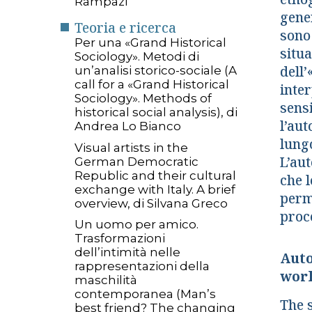
Rampazi
gener
Teoria e ricerca
sono
Per una «Grand Historical
situa
Sociology». Metodi di
dell’
un’analisi storico-sociale (A
call for a «Grand Historical
inter
Sociology». Methods of
sensi
historical social analysis), di
l’au
Andrea Lo Bianco
lungo
Visual artists in the
L’au
German Democratic
Republic and their cultural
che l
exchange with Italy. A brief
perm
overview, di Silvana Greco
proc
Un uomo per amico.
Trasformazioni
dell’intimità nelle
Auto
rappresentazioni della
wor
maschilità
contemporanea (Man’s
The s
best friend? The changing