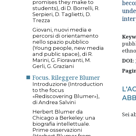
beco
promises they make to
students), di D. Borrelli, R.
unde
Serpieri, D. Taglietti, D.
inter
Trezza
Giovani, nuovi media e
percorsi di orientamento
Keyw
nello spazio pubblico
pubbl
(Young people, new media
ethn
and public space), di R.
Marini, G. Fioravanti, M.
DOI:
Gerli, G. Graziani
Pagi
Focus. Rileggere Blumer
Introduzione (Introduction
L'A
to the focus
«Rediscovering Blumer»),
ABB
di Andrea Salvini
Herbert Blumer da
Sei 
Chicago a Berkeley: una
biografia intellettuale.
Prime osservazioni
(Herbert Blumer from