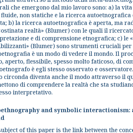
ali che emergono dal mio lavoro sono: a) la vita so
 fluide, non statiche e la ricerca autoetnografic
ta; b) la ricerca autoetnografica è aperta, ma ra
«ostinata realtà» (Blumer) con le quali il ricerca
pretazione e di comprensione etnografica; c) le «
bilizzanti» (Blumer) sono strumenti cruciali per 
toetnografia è un modo di vedere il mondo. Il pr
, aperto, flessibile, spesso molto faticoso, di co
toetnografo è egli stesso osservato e osservatore
o circonda diventa anche il modo attraverso il qua
ettono di comprendere la realtà che sta studiand
esso interpretativo.
ethnography and symbolic interactionism: a
ld
ubject of this paper is the link between the conc