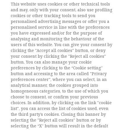
Keywords:
data access, issue network, digital
This website uses cookies or other technical tools
and may, only with your consent, also use profiling
services regulation, vetted researchers, digital
cookies or other tracking tools to send you
research
personalised advertising messages or offer you a
DOI:
10.1485/2281-2652-202527-2
personalised service in line with the preferences
you have expressed and/or for the purpose of
Pagine
33-53
analysing and monitoring the behaviour of the
users of this website. You can give your consent by
clicking the "Accept all cookies" button, or deny
L'ACCESSO A QUESTO
your consent by clicking the "Reject all cookies"
CONTENUTO E' RISERVATO AGLI
button. You can also manage your cookie
preferences by clicking to the “Cookie setting”
UTENTI ABBONATI
button and accessing to the area called "Privacy
preferences center", where you can select, in an
analytical manner, the cookies grouped into
ESEGUI L'ACCESSO
Sei abbonato?
oppure
homogeneous categories, to the use of which you
ABBONATI
.
choose to consent, or confirm your previous
choices. In addition, by clicking on the link "cookie
list", you can access the list of cookies used, even
the third party’s cookies. Closing this banner by
selecting the "Reject all cookies" button or by
selecting the “X” button will result in the default