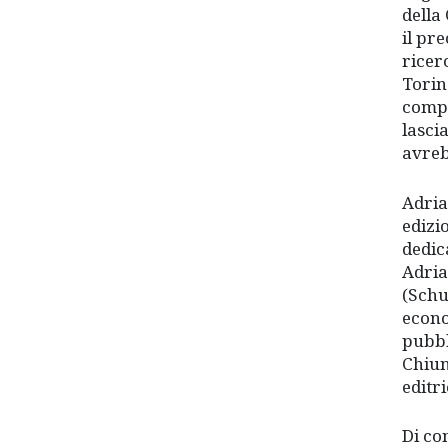
della
il pr
ricer
Torin
compi
lasci
avreb
Adria
edizi
dedic
Adria
(Schu
econo
pubbl
Chiun
editr
Di co