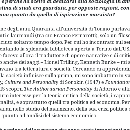
e perché ha scelto di dedicarsi alla sociologia in an
plina di studi era guardata, per opposte ragioni, con
ana quanto da quella di ispirazione marxista?
fine degli anni Quaranta all’università di Torino parlava 
nti e laureandi (tra cui Franco Ferrarotti), solo un filo
ciuto soltanto tempo dopo. Per cui ho incontrato sul ser
entando la splendida biblioteca aperta a Torino dall’US
 facevo allora il traduttore di opere narrative e di critic
to anche dei saggi – Lionel Trilling, Kenneth Burke – mi
livano tra letteratura e società. Cercando di approfondire
la società influisce sulla prima, mi sono imbattuto in va
ty, Culture and Personality
di Sorokin (1947) e
Foundation
SIS scoprii
The Authoritarian Personality
di Adorno e altr
uro interesse per la teoria critica della società, i rappo
nalità, e soprattutto quelli tra politica ed economia. Per
rarmi nello studio del marxismo, della sua crisi politic
 quanto ad analisi del sistema economico.
ò parlare delle persone che sono state importanti pe