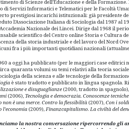
timento di Scienze dell’Educazione e della Formazione. 
o di Servizi Informatici e Telematici per le Facoltà Uman
rto prestigiosi incarichi istituzionali: già presidente de
eduto l’Associazione Italiana di Sociologia dal 1987 al 1
l’Accademia Nazionale dei Lincei. Dirige dal 1968 il peri
nsabile scientifico del Centro online Storia e Cultura d
cenza della storia industriale e del lavoro del Nord Ovest
lcuni fra i più importanti quotidiani nazionali (attual
960 a oggi ha pubblicato (per le maggiori case editrici n
circa quaranta volumi su temi relativi alla teoria sociale
sociologia della scienza e alle tecnologie della formazio
logia
è stato tradotto e pubblicato in lingua spagnola. R
lizzazione e disuguaglianze
(2000, tradotto in spagnolo)
umi
(2006),
Tecnologia e democrazia. Conoscenze tecniche e
 non è una merce. Contro la flessibilità
(2007),
Con i soldi
o l’economia
(2009),
Finanzcapitalismo. La civiltà del dena
ciamo la nostra conversazione ripercorrendo gli an