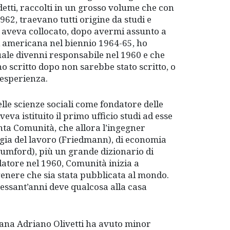
detti, raccolti in un grosso volume che con
962, traevano tutti origine da studi e
mi aveva collocato, dopo avermi assunto a
si americana nel biennio 1964-65, ho
quale divenni responsabile nel 1960 e che
ho scritto dopo non sarebbe stato scritto, o
’esperienza.
lle scienze sociali come fondatore delle
va istituito il primo ufficio studi ad esse
anta Comunità, che allora l’ingegner
ogia del lavoro (Friedmann), di economia
Mumford), più un grande dizionario di
atore nel 1960, Comunità inizia a
 genere che sia stata pubblicata al mondo.
 sessant’anni deve qualcosa alla casa
iana Adriano Olivetti ha avuto minor