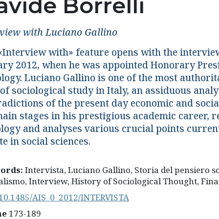
vide Borrelli
rview with Luciano Gallino
«Interview with» feature opens with the intervie
ary 2012, when he was appointed Honorary Preside
ology. Luciano Gallino is one of the most authori
 of sociological study in Italy, an assiduous ana
radictions of the present day economic and social
ain stages in his prestigious academic career, ref
logy and analyses various crucial points current
e in social sciences.
ords:
Intervista, Luciano Gallino, Storia del pensiero s
alismo, Interview, History of Sociological Thought, Fina
10.1485/AIS_0_2012/INTERVISTA
ne
173-189