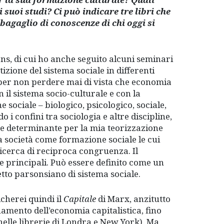
i suoi studi? Ci può indicare tre libri che
agaglio di conoscenze di chi oggi si
ons, di cui ho anche seguito alcuni seminari
izione del sistema sociale in differenti
e per non perdere mai di vista che economia
 il sistema socio-culturale e con la
e sociale – biologico, psicologico, sociale,
 i confini tra sociologia e altre discipline,
ore determinante per la mia teorizzazione
la società come formazione sociale le cui
icerca di reciproca congruenza. Il
re principali. Può essere definito come un
etto parsonsiano di sistema sociale.
icherei quindi il
Capitale
di Marx, anzitutto
amento dell’economia capitalistica, fino
o nelle librerie di Londra e New York). Ma