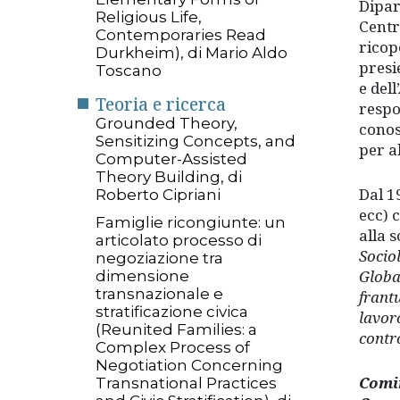
Dipar
Religious Life,
Centr
Contemporaries Read
ricope
Durkheim), di Mario Aldo
presi
Toscano
e del
Teoria e ricerca
respo
Grounded Theory,
conos
Sensitizing Concepts, and
per a
Computer-Assisted
Theory Building, di
Dal 1
Roberto Cipriani
ecc) 
Famiglie ricongiunte: un
alla 
articolato processo di
Socio
negoziazione tra
Globa
dimensione
transnazionale e
frant
stratificazione civica
lavoro
(Reunited Families: a
contr
Complex Process of
Negotiation Concerning
Comin
Transnational Practices