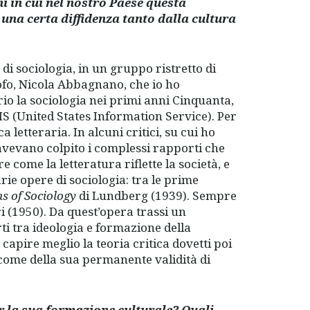
ni in cui nel nostro Paese questa
 una certa diffidenza tanto dalla cultura
di sociologia, in un gruppo ristretto di
sofo, Nicola Abbagnano, che io ho
io la sociologia nei primi anni Cinquanta,
IS (United States Information Service). Per
a letteraria. In alcuni critici, su cui ho
 avevano colpito i complessi rapporti che
 come la letteratura riflette la società, e
rie opere di sociologia: tra le prime
s of Sociology
di Lundberg (1939). Sempre
i (1950). Da quest’opera trassi un
rti tra ideologia e formazione della
 capire meglio la teoria critica dovetti poi
a come della sua permanente validità di
r la sua formazione culturale? Quali