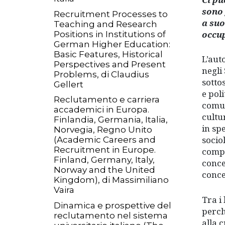
sono 
Recruitment Processes to
a suo
Teaching and Research
occup
Positions in Institutions of
German Higher Education:
Basic Features, Historical
L’aut
Perspectives and Present
negli
Problems, di Claudius
sotto
Gellert
e pol
Reclutamento e carriera
comuni
accademici in Europa.
cultu
Finlandia, Germania, Italia,
in sp
Norvegia, Regno Unito
socio
(Academic Careers and
Recruitment in Europe.
compo
Finland, Germany, Italy,
conce
Norway and the United
conce
Kingdom), di Massimiliano
Vaira
Tra i 
Dinamica e prospettive del
perch
reclutamento nel sistema
alla 