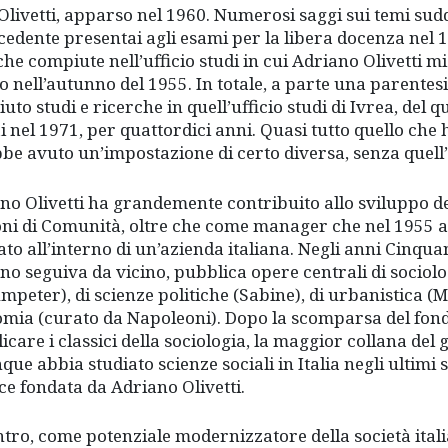
 Olivetti, apparso nel 1960. Numerosi saggi sui temi sud
ecedente presentai agli esami per la libera docenza nel 1
che compiute nell’ufficio studi in cui Adriano Olivetti 
o nell’autunno del 1955. In totale, a parte una parente
uto studi e ricerche in quell’ufficio studi di Ivrea, del 
ai nel 1971, per quattordici anni. Quasi tutto quello che 
be avuto un’impostazione di certo diversa, senza quell
no Olivetti ha grandemente contribuito allo sviluppo de
oni di Comunità, oltre che come manager che nel 1955 ave
ato all’interno di un’azienda italiana. Negli anni Cinqu
no seguiva da vicino, pubblica opere centrali di sociol
mpeter), di scienze politiche (Sabine), di urbanistica (
mia (curato da Napoleoni). Dopo la scomparsa del fond
icare i classici della sociologia, la maggior collana del
que abbia studiato scienze sociali in Italia negli ultimi
ice fondata da Adriano Olivetti.
ntro, come potenziale modernizzatore della società ital