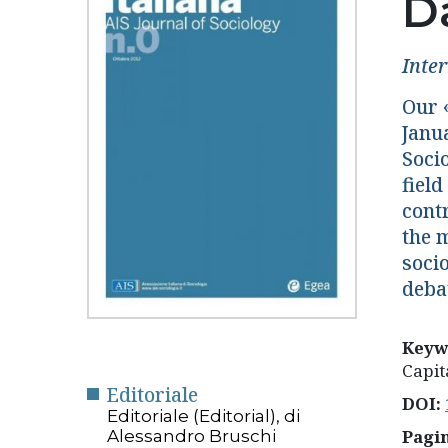
Da
Inte
Our 
Janu
Soci
field
cont
the m
socio
debat
Keyw
Capit
Editoriale
DOI:
Editoriale (Editorial), di
Pagi
Alessandro Bruschi