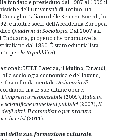
Ha fondato e presieduto dal 1987 al 1999 il
istiche dell’Università di Torino. Ha
l Consiglio Italiano delle Scienze Sociali, ha
992; è inoltre socio dell’Accademia Europea
odico
Quaderni di Sociologia.
Dal 2007 è il
ell’Industria, progetto che promuove la
 italiano dal 1850. È stato editorialista
mente per
la Repubblica
).
azionali: UTET, Laterza, il Mulino, Einaudi,
, alla sociologia economica e del lavoro,
ne. Il suo fondamentale
Dizionario di
icordiamo fra le sue ultime opere:
,
L’impresa irresponsabile
(2005),
Italia in
 scientifiche come beni pubblici
(2007),
Il
 degli altri. Il capitalismo per procura
ro in crisi
(2011).
ni della sua formazione culturale.