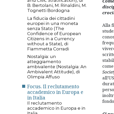
and Civic Stratification), di
Come 
B. Bertolani, M. Rinaldini, M.
disci
Tognetti Bordogna
croci
La fiducia dei cittadini
europei in una moneta
Alla 
senza Stato (The
stude
Confidence of European
conos
Citizens in a Currency
frequ
without a State), di
vivere
Fiammetta Corradi
scrit
Nostalgia: un
stabi
atteggiamento
come 
ambivalente (Nostalgia: An
Socie
Ambivalent Attitude), di
Olimpia Affuso
all’U
durat
Focus. Il reclutamento
perso
accademico in Europa e
inolt
in Italia
fondo
Il reclutamento
accademico in Europa e in
Italia
Ci pu