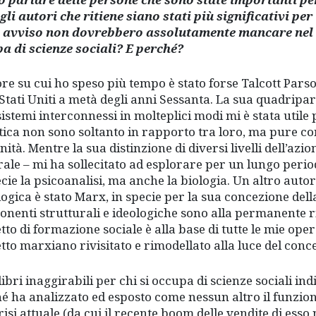
gli autori che ritiene siano stati più significativi per 
 avviso non dovrebbero assolutamente mancare nel b
a di scienze sociali? E perché?
ore su cui ho speso più tempo è stato forse Talcott Pars
 Stati Uniti a metà degli anni Sessanta. La sua quadripart
sistemi interconnessi in molteplici modi mi è stata util
itica non sono soltanto in rapporto tra loro, ma pure con
tà. Mentre la sua distinzione di diversi livelli dell’azion
rale – mi ha sollecitato ad esplorare per un lungo periodo
ecie la psicoanalisi, ma anche la biologia. Un altro aut
logica è stato Marx, in specie per la sua concezione del
nenti strutturali e ideologiche sono alla permanente r
tto di formazione sociale è alla base di tutte le mie ope
tto marxiano rivisitato e rimodellato alla luce del conc
libri inaggirabili per chi si occupa di scienze sociali ind
é ha analizzato ed esposto come nessun altro il funzion
crisi attuale (da cui il recente boom delle vendite di ess