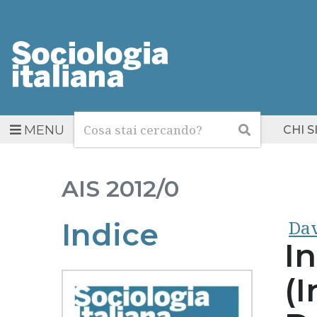
Cerca
Cerca
MENU
CHI 
AIS
2012/0
Dav
Indice
In
(I