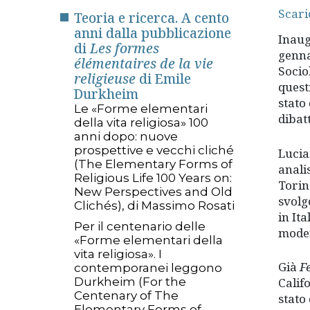
Scari
Teoria e ricerca. A cento
anni dalla pubblicazione
Inaug
di
Les formes
genna
élémentaires de la vie
Socio
religieuse
di Emile
questi
Durkheim
stato
Le «Forme elementari
dibatt
della vita religiosa» 100
anni dopo: nuove
prospettive e vecchi cliché
Lucia
(The Elementary Forms of
anali
Religious Life 100 Years on:
Torin
New Perspectives and Old
svolg
Clichés), di Massimo Rosati
in It
Per il centenario delle
moder
«Forme elementari della
vita religiosa». I
Già
F
contemporanei leggono
Durkheim (For the
Califo
Centenary of The
stato 
Elementary Forms of