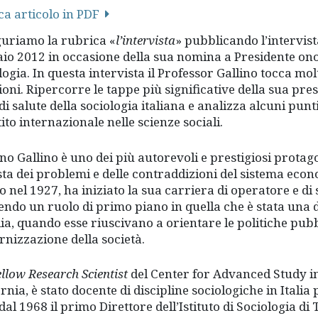
ca articolo in PDF
uriamo la rubrica «
l’intervista
» pubblicando l’intervist
io 2012 in occasione della sua nomina a Presidente onor
logia. In questa intervista il Professor Gallino tocca mo
oni. Ripercorre le tappe più significative della sua prest
 di salute della sociologia italiana e analizza alcuni punt
ito internazionale nelle scienze sociali.
no Gallino è uno dei più autorevoli e prestigiosi protagoni
sta dei problemi e delle contraddizioni del sistema ec
o nel 1927, ha iniziato la sua carriera di operatore e di 
endo un ruolo di primo piano in quella che è stata una del
alia, quando esse riuscivano a orientare le politiche pubb
nizzazione della società.
ellow Research Scientist
del Center for Advanced Study in
rnia, è stato docente di discipline sociologiche in Italia
dal 1968 il primo Direttore dell’Istituto di Sociologia di