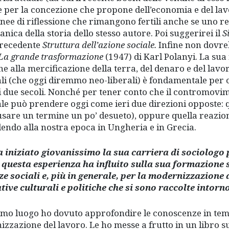
 per la concezione che propone dell’economia e del lavo
inee di riflessione che rimangono fertili anche se uno re
anica della storia dello stesso autore. Poi suggerirei il
S
precedente
Struttura dell’azione sociale.
Infine non dovre
La grande trasformazione
(1947) di Karl Polanyi. La su
e alla mercificazione della terra, del denaro e del lavor
ali (che oggi diremmo neo-liberali) è fondamentale per 
i due secoli. Nonché per tener conto che il contromovim
ale può prendere oggi come ieri due direzioni opposte: 
usare un termine un po’ desueto), oppure quella reaziona
endo alla nostra epoca in Ungheria e in Grecia.
a iniziato giovanissimo la sua carriera di sociologo 
questa esperienza ha influito sulla sua formazione sc
ze sociali e, più in generale, per la modernizzazione 
ative culturali e politiche che si sono raccolte intorn
imo luogo ho dovuto approfondire le conoscenze in tema
izzazione del lavoro. Le ho messe a frutto in un libro s