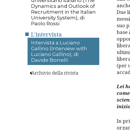
universitario italiano (The
anche
Dynamics and Outlook of
Due l
Recruitment in the Italian
University System), di
messi
Paolo Rossi
suo 
base
L'intervista
oppon
Intervista a Luciano
liber
Gallino (Interview with
ultim
Luciano Gallino), di
liber
Davide Borrelli
(per 
accad
Archivio della rivista
Lei h
come 
scien
inizi
In pr
organ