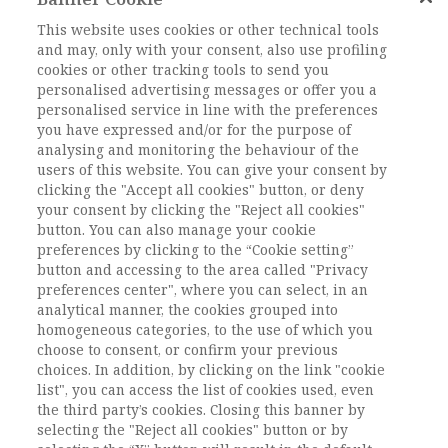
Equità distributiva, Diseguaglianze
generazionali, Deprivazione relativa, Middle
This website uses cookies or other technical tools
and may, only with your consent, also use profiling
Classes, Social Disquiet, Distributional Fairness,
cookies or other tracking tools to send you
Generational Inequalities, Relative Deprivation
personalised advertising messages or offer you a
DOI:
10.1485/AIS_4_2014_TOERIA_RICERCA_3
personalised service in line with the preferences
you have expressed and/or for the purpose of
Pagine
55-79
analysing and monitoring the behaviour of the
users of this website. You can give your consent by
clicking the "Accept all cookies" button, or deny
L'ACCESSO A QUESTO
your consent by clicking the "Reject all cookies"
CONTENUTO E' RISERVATO AGLI
button. You can also manage your cookie
preferences by clicking to the “Cookie setting”
UTENTI ABBONATI
button and accessing to the area called "Privacy
preferences center", where you can select, in an
analytical manner, the cookies grouped into
ESEGUI L'ACCESSO
Sei abbonato?
oppure
homogeneous categories, to the use of which you
ABBONATI
.
choose to consent, or confirm your previous
choices. In addition, by clicking on the link "cookie
list", you can access the list of cookies used, even
the third party’s cookies. Closing this banner by
selecting the "Reject all cookies" button or by