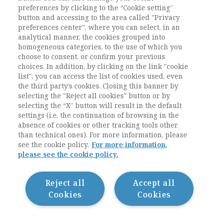
preferences by clicking to the “Cookie setting”
UTENTI ABBONATI
button and accessing to the area called "Privacy
preferences center", where you can select, in an
analytical manner, the cookies grouped into
ESEGUI L'ACCESSO
Sei abbonato?
oppure
homogeneous categories, to the use of which you
ABBONATI
.
choose to consent, or confirm your previous
choices. In addition, by clicking on the link "cookie
list", you can access the list of cookies used, even
the third party’s cookies. Closing this banner by
selecting the "Reject all cookies" button or by
selecting the “X” button will result in the default
settings (i.e. the continuation of browsing in the
absence of cookies or other tracking tools other
than technical ones). For more information, please
see the cookie policy.
For more information,
please see the cookie policy.
Contatti / Contacts
Privacy
Cookie Policy
Reject all
Accept all
Whistleblowing
Cookies
Cookies
Dichiarazione di accessibilità
Sitemap