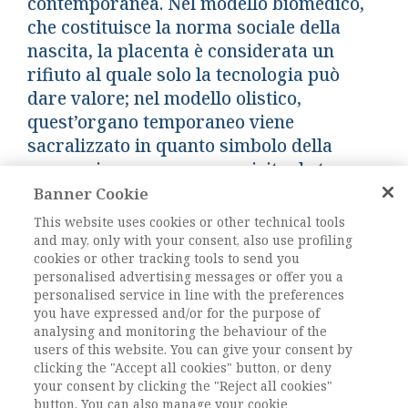
contemporanea. Nel modello biomedico,
che costituisce la norma sociale della
nascita, la placenta è considerata un
rifiuto al quale solo la tecnologia può
dare valore; nel modello olistico,
quest’organo temporaneo viene
sacralizzato in quanto simbolo della
connessione corporea e spirituale tra
madre e bambino e i suoi tessuti sono
Banner Cookie
trattati come una risorsa di salute che la
This website uses cookies or other technical tools
donna amministra in modo autonomo.
and may, only with your consent, also use profiling
cookies or other tracking tools to send you
personalised advertising messages or offer you a
Keywords:
DOI: 10.1485/2281-2652-202323-8
personalised service in line with the preferences
you have expressed and/or for the purpose of
DOI:
10.1485/2281-2652-202323-8
analysing and monitoring the behaviour of the
users of this website. You can give your consent by
clicking the "Accept all cookies" button, or deny
L'ACCESSO A QUESTO
your consent by clicking the "Reject all cookies"
CONTENUTO E' RISERVATO AGLI
button. You can also manage your cookie