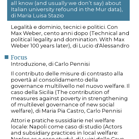
all know (and usually we don’t say) about
Italian university refound in the Mur data),
di Maria Luisa Stazio
Legalità e dominio, tecnici e politici. Con
Max Weber, cento anni dopo (Technical and
political legality and domination. With Max
Weber 100 years later), di Lucio d'Alessandro
Focus
Introduzione, di Carlo Pennisi
Il contributo delle misure di contrasto alla
povertà al consolidamento della
governance multilivello nel nuovo welfare. Il
caso della Sicilia (The contribution of
measures against poverty in strengthening
of multilevel governance of new social
welfare), di Maria Pia Castro, Carlo Pennisi
Attori e pratiche sussidiarie nel welfare
locale: Napoli come caso di studio (Actors
and subsidiary practices in local welfare:
Naples as a case study), di Luigi delle Cave