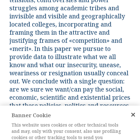
tensions, controversies and power
struggles among academic tribes and
invisible and visible and geographically
located colleges, incorporating and
framing them in the attractive and
justifying frames of «competition» and
«merit». In this paper we pursue to
provide data to illustrate what we all
know and what our insecurity, unease,
weariness or resignation usually conceal
out. We conclude with a single question:
are we sure we want/can pay the social,
economic, scientific and existential prices
that these policies, politics and resources
distributions are presenting us?
Banner Cookie
This website uses cookies or other technical tools
and may, only with your consent, also use profiling
Keywords:
Università, Premialità, Decrescita,
cookies or other tracking tools to send you
Divari, Statactivism