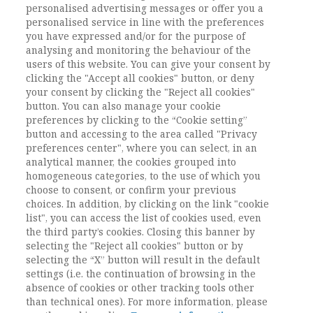
personalised advertising messages or offer you a
DOI:
DOI: 10.1485/2281-2652-202118-6
personalised service in line with the preferences
you have expressed and/or for the purpose of
Pagine
123-148
analysing and monitoring the behaviour of the
users of this website. You can give your consent by
clicking the "Accept all cookies" button, or deny
L'ACCESSO A QUESTO
your consent by clicking the "Reject all cookies"
CONTENUTO E' RISERVATO AGLI
button. You can also manage your cookie
preferences by clicking to the “Cookie setting”
UTENTI ABBONATI
button and accessing to the area called "Privacy
preferences center", where you can select, in an
analytical manner, the cookies grouped into
ESEGUI L'ACCESSO
Sei abbonato?
oppure
homogeneous categories, to the use of which you
ABBONATI
.
choose to consent, or confirm your previous
choices. In addition, by clicking on the link "cookie
list", you can access the list of cookies used, even
the third party’s cookies. Closing this banner by
selecting the "Reject all cookies" button or by
selecting the “X” button will result in the default
settings (i.e. the continuation of browsing in the
absence of cookies or other tracking tools other
than technical ones). For more information, please