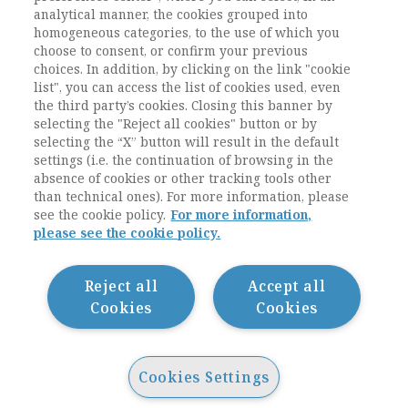
nell’attuazione di questa iniziativa. Senza la sua
analytical manner, the cookies grouped into
opera intelligente, laboriosa ed efficace la
homogeneous categories, to the use of which you
Rivista non sarebbe nata.
choose to consent, or confirm your previous
choices. In addition, by clicking on the link "cookie
list", you can access the list of cookies used, even
the third party’s cookies. Closing this banner by
selecting the "Reject all cookies" button or by
selecting the “X” button will result in the default
settings (i.e. the continuation of browsing in the
absence of cookies or other tracking tools other
than technical ones). For more information, please
see the cookie policy.
For more information,
please see the cookie policy.
Contatti / Contacts
Privacy
Cookie Policy
Reject all
Accept all
Whistleblowing
Cookies
Cookies
Dichiarazione di accessibilità
Sitemap
Cookies Settings