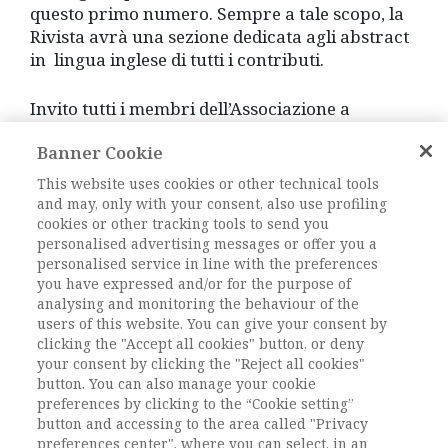
questo primo numero. Sempre a tale scopo, la
Rivista avrà una sezione dedicata agli abstract
in lingua inglese di tutti i contributi.
Invito tutti i membri dell’Associazione a
partecipare attivamente a questa avventura,
Banner Cookie
inviandoci suggerimenti e consigli, proposte di
iniziative, articoli, che saranno sempre
This website uses cookies or other technical tools
attentamente vagliati. Per facilitare le
and may, only with your consent, also use profiling
comunicazioni, abbiamo approntato un
cookies or other tracking tools to send you
personalised advertising messages or offer you a
indirizzo specifico (rivista@ais-sociologia.it)
personalised service in line with the preferences
presente nella sezione «Rivista» del nostro sito
you have expressed and/or for the purpose of
associativo.
analysing and monitoring the behaviour of the
users of this website. You can give your consent by
Voglio infine ringraziare sentitamente
clicking the "Accept all cookies" button, or deny
your consent by clicking the "Reject all cookies"
Alessandro Cavalli, che si è reso disponibile ad
button. You can also manage your cookie
essere il direttore legale della Rivista, tutta la
preferences by clicking to the “Cookie setting”
redazione, ma in particolare Marita Rampazi,
button and accessing to the area called "Privacy
che si è generosamente impegnata
preferences center", where you can select, in an