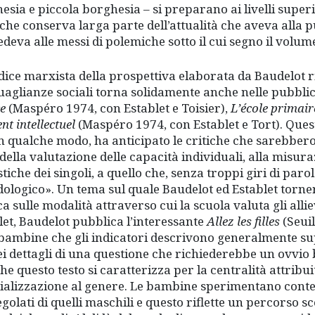
esia e piccola borghesia – si preparano ai livelli super
che conserva larga parte dell’attualità che aveva alla 
edeva alle messi di polemiche sotto il cui segno il volum
dice marxista della prospettiva elaborata da Baudelot ris
uaglianze sociali torna solidamente anche nelle pubbli
e
(Maspéro 1974, con Establet e Toisier),
L’école primair
nt intellectuel
(Maspéro 1974, con Establet e Tort). Quest’
in qualche modo, ha anticipato le critiche che sarebbero
della valutazione delle capacità individuali, alla misur
stiche dei singoli, a quello che, senza troppi giri di par
ologico». Un tema sul quale Baudelot ed Establet torne
ca sulle modalità attraverso cui la scuola valuta gli allie
let, Baudelot pubblica l’interessante
Allez les filles
(Seuil
 bambine che gli indicatori descrivono generalmente su
ei dettagli di una questione che richiederebbe un ovv
che questo testo si caratterizza per la centralità attribui
cializzazione al genere. Le bambine sperimentano conte
egolati di quelli maschili e questo riflette un percorso s