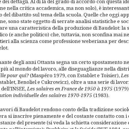
 dei dettagli. Al di là del grado di accordo con questa i
ne nella critica accademica, ma non solo), è interessante
o del dibattito sul tema della scuola. Quelle che oggi a
e, sono state oggetto di serrate analisi statistiche e soc
are una caratteristica della produzione di Baudelot: la s
ico (e anche politico) che, tuttavia, non sconfina mai nel
tieri alla scienza come professione weberiana per descr
lot.
rnante degli anni Ottanta segna un certo spostamento negli
 più al mondo del lavoro, alle diseguaglianze nella distr
ille pour qui?
(Maspéro 1979, con Establet e Toisier),
Les
stablet, Benoliel e Cukrowicz), oltre a una serie di lavor
 dell’INSEE,
Les salaires en France de 1950 à 1975
(1979)
lution individuelle des salaires 1970-1975
(1983).
 lavori di Baudelot rendono conto della tradizione sociol
ra si inscrive pienamente e del costante contatto con i cl
 istanze del presente (si veda la schietta considerazione