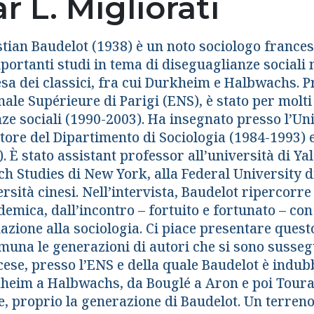
r L. Migliorati
tian Baudelot (1938) è un noto sociologo francese
portanti studi in tema di diseguaglianze sociali n
esa dei classici, fra cui Durkheim e Halbwachs. P
ale Supérieure di Parigi (ENS), è stato per molti
ze sociali (1990-2003). Ha insegnato presso l’Uni
tore del Dipartimento di Sociologia (1984-1993) e
. È stato assistant professor all’università di Yal
h Studies di New York, alla Federal University di
rsità cinesi. Nell’intervista, Baudelot ripercorre
emica, dall’incontro – fortuito e fortunato – con
zione alla sociologia. Ci piace presentare questo
una le generazioni di autori che si sono sussegu
cese, presso l’ENS e della quale Baudelot è indu
heim a Halbwachs, da Bouglé a Aron e poi Tourai
e, proprio la generazione di Baudelot. Un terreno 