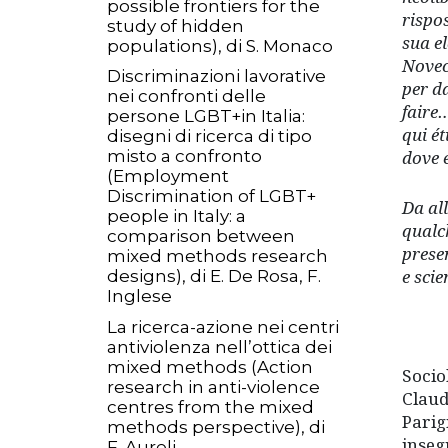
possible frontiers for the
rispo
study of hidden
sua el
populations), di S. Monaco
Novece
Discriminazioni lavorative
per da
nei confronti delle
faire…
persone LGBT+in Italia:
qui é
disegni di ricerca di tipo
misto a confronto
dove 
(Employment
Discrimination of LGBT+
Da all
people in Italy: a
qualch
comparison between
presen
mixed methods research
e scie
designs), di E. De Rosa, F.
Inglese
La ricerca-azione nei centri
antiviolenza nell’ottica dei
mixed methods (Action
Socio
research in anti-violence
Claud
centres from the mixed
Parig
methods perspective), di
inseg
F. Aureli