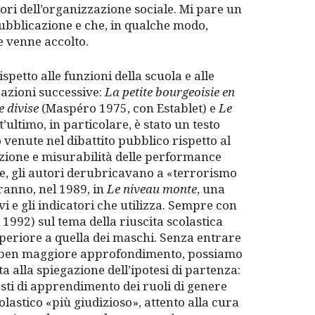
iori dell’organizzazione sociale. Mi pare un
pubblicazione e che, in qualche modo,
e venne accolto.
petto alle funzioni della scuola e alle
cazioni successive:
La petite bourgeoisie en
e divise
(Maspéro 1975, con Establet) e
Le
ultimo, in particolare, è stato un testo
 venute nel dibattito pubblico rispetto al
azione e misurabilità delle performance
ole, gli autori derubricavano a «terrorismo
ranno, nel 1989, in
Le niveau monte
, una
vi e gli indicatori che utilizza. Sempre con
 1992) sul tema della riuscita scolastica
periore a quella dei maschi. Senza entrare
io ben maggiore approfondimento, possiamo
ta alla spiegazione dell’ipotesi di partenza:
sti di apprendimento dei ruoli di genere
colastico «più giudizioso», attento alla cura