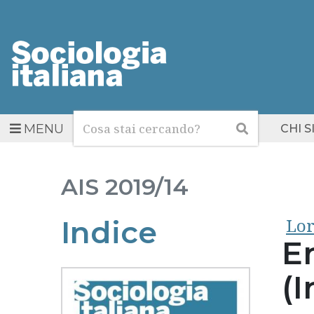
Cerca
Cerca
MENU
CHI 
AIS
2019/14
Lor
Indice
E
(I