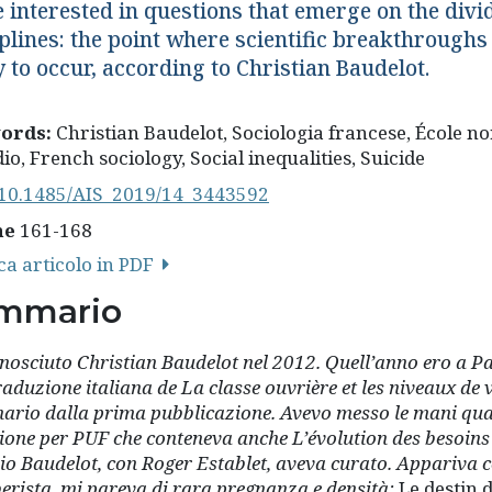
 interested in questions that emerge on the divi
iplines: the point where scientific breakthrough
y to occur, according to Christian Baudelot.
ords:
Christian Baudelot, Sociologia francese, École n
dio, French sociology, Social inequalities, Suicide
10.1485/AIS_2019/14_3443592
ne
161-168
ca articolo in PDF
mmario
nosciuto Christian Baudelot nel 2012. Quell’anno ero a Pa
raduzione italiana de La classe ouvrière et les niveaux de
nario dalla prima pubblicazione. Avevo messo le mani qu
zione per PUF che conteneva anche L’évolution des besoins 
io Baudelot, con Roger Establet, aveva curato. Appariva co
berista, mi pareva di rara pregnanza e densità:
Le destin d