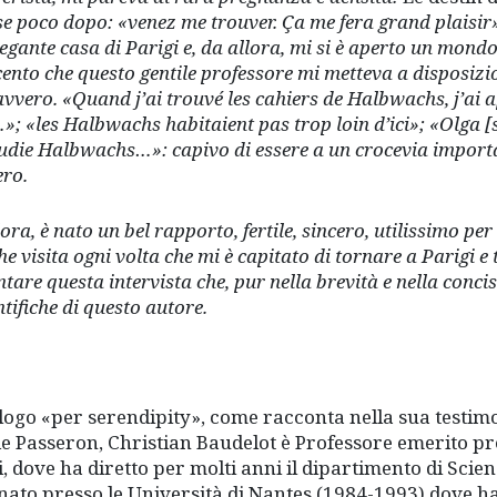
se poco dopo: «venez me trouver. Ça me fera grand plaisir
egante casa di Parigi e, da allora, mi si è aperto un mond
nto che questo gentile professore mi metteva a disposizion
vvero. «Quand j’ai trouvé les cahiers de Halbwachs, j’ai a
»; «les Halbwachs habitaient pas trop loin d’ici»; «Olga [s
tudie Halbwachs…»: capivo di essere a un crocevia importa
ero.
ora, è nato un bel rapporto, fertile, sincero, utilissimo per
e visita ogni volta che mi è capitato di tornare a Parigi e t
tare questa intervista che, pur nella brevità e nella conci
ntifiche di questo autore.
logo «per serendipity», come racconta nella sua testimo
e Passeron, Christian Baudelot è Professore emerito pr
i, dove ha diretto per molti anni il dipartimento di Scie
nato presso le Università di Nantes (1984-1993) dove ha