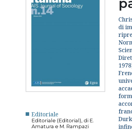
pa
Chris
di im
ripr
Norm
Scien
Diret
1978)
Frenc
unive
accad
forma
accom
fran
Editoriale
Durk
Editoriale (Editorial), di E.
infin
Amatura e M. Rampazi