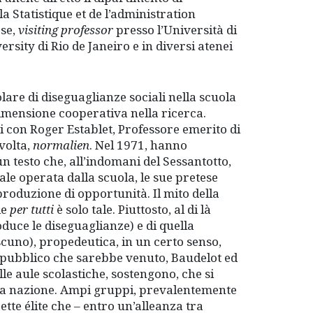
la Statistique et de l’administration
ese,
visiting professor
presso l’Università di
ersity di Rio de Janeiro e in diversi atenei
olare di diseguaglianze sociali nella scuola
 dimensione cooperativa nella ricerca.
i con Roger Establet, Professore emerito di
volta,
normalien
. Nel 1971, hanno
un testo che, all’indomani del Sessantotto,
ale operata dalla scuola, le sue pretese
 produzione di opportunità. Il mito della
le
per tutti
è solo tale. Piuttosto, al di là
duce le diseguaglianze) e di quella
scuno), propedeutica, in un certo senso,
 pubblico che sarebbe venuto, Baudelot ed
lle aule scolastiche, sostengono, che si
lla nazione. Ampi gruppi, prevalentemente
tte élite che – entro un’alleanza tra