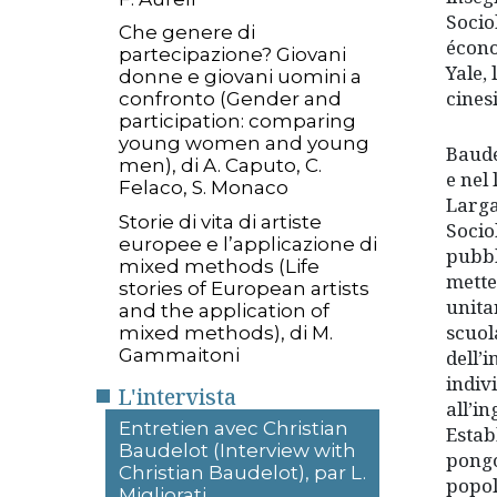
Sociol
Che genere di
écono
partecipazione? Giovani
Yale, 
donne e giovani uomini a
cinesi
confronto (Gender and
participation: comparing
young women and young
Baude
men), di A. Caputo, C.
e nel
Felaco, S. Monaco
Larga
Storie di vita di artiste
Socio
europee e l’applicazione di
pubb
mixed methods (Life
mette
stories of European artists
unita
and the application of
scuol
mixed methods), di M.
Gammaitoni
dell’
indiv
L'intervista
all’i
Entretien avec Christian
Estab
Baudelot (Interview with
pongo
Christian Baudelot), par L.
popol
Migliorati