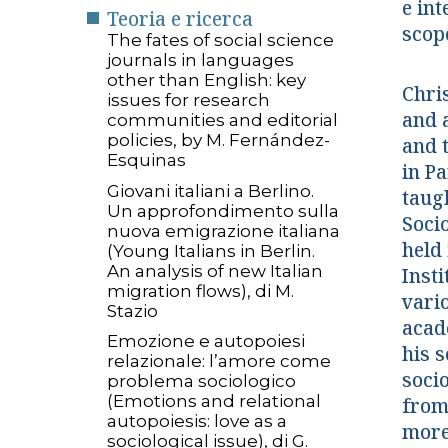
e int
Teoria e ricerca
scope
The fates of social science
journals in languages
other than English: key
Chris
issues for research
and 
communities and editorial
policies, by M. Fernández-
and 
Esquinas
in P
Giovani italiani a Berlino.
taug
Un approfondimento sulla
Socio
nuova emigrazione italiana
held 
(Young Italians in Berlin.
An analysis of new Italian
Insti
migration flows), di M.
vario
Stazio
acad
Emozione e autopoiesi
his 
relazionale: l’amore come
soci
problema sociologico
(Emotions and relational
from
autopoiesis: love as a
more
sociological issue), di G.