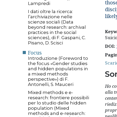
those
Lampredi
disc
I dati oltre la ricerca:
likel
l’archiviazione nelle
scienze sociali (Data
beyond research: archival
Keyw
practices in the social
Suici
sciences), di F. Gaspani, C.
Pisano, D. Scisci
DOI:
Focus
Pagi
Introduzione (Foreword to
Scari
the focus «Gender studies
and hidden populations in
So
a mixed methods
perspective») di F.
Antonelli, S. Mauceri
Ho co
alla t
Mixed methods e e-
research: frontiere possibili
cente
per lo studio delle hidden
riedi
population (Mixed
propr
methods and e-research:
neoli