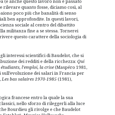
dea (e anche questo lavoro non è passato
 rilevare quanto fosse, diciamo così, al
ppaiono poco più che banalità di senso
iali ben approfondite. In questi lavori,
cienza sociale al centro del dibattito
la militanza fine a se stessa. Tornerei
ivere questo carattere della sociologia di
 interessi scientifici di Baudelot, che si
ibuzione dei redditi e della ricchezza:
Qui
 étudiants, l’emploi, la crise
(Maspéro 1981,
i sull’evoluzione dei salari in Francia per
,
Les bas salaires 1970-1985
(1981),
ogica francese entro la quale la sua
assici, nello sforzo di rileggerli alla luce
 che Bourdieu gli rivolge e che Baudelot