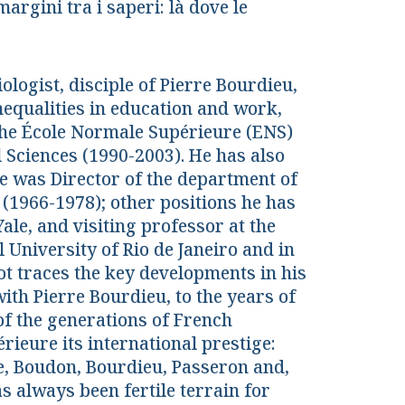
 margini tra i saperi: là dove le
logist, disciple of Pierre Bourdieu,
nequalities in education and work,
 the École Normale Supérieure (ENS)
 Sciences (1990-2003). He has also
he was Director of the department of
1 (1966-1978); other positions he has
ale, and visiting professor at the
l University of Rio de Janeiro and in
lot traces the key developments in his
ith Pierre Bourdieu, to the years of
of the generations of French
ieure its international prestige:
, Boudon, Bourdieu, Passeron and,
s always been fertile terrain for