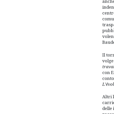
anche
inden
centr
comun
trasp
pubbl
volen
Baude
Il to
volge
trava
con E
conto
L’évo
Altri
carrie
delle