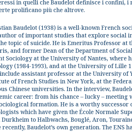
eressi in quelli che Baudelot definisce i confini, i
rte prolificano più che altrove.
tian Baudelot (1938) is a well-known French socio
author of important studies that explore social i
the topic of suicide. He is Emeritus Professor at
aris, and former Dean of the Department of Social
ht Sociology at the University of Nantes, where 
logy (1984-1993), and at the University of Lille 
include assistant professor at the University of Y
tute of French Studies in New York, at the Federa
us Chinese universities. In the interview, Baude
emic career: from his chance – lucky – meeting w
sociological formation. He is a worthy successor 
ologists which have given the École Normale Supér
 Durkheim to Halbwachs, Bouglé, Aron, Touraine
 recently, Baudelot’s own generation. The ENS ha