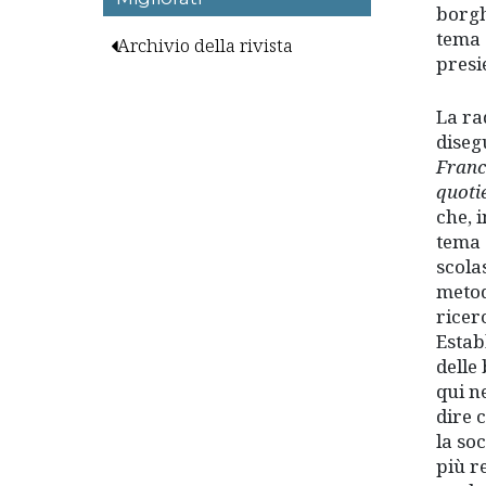
borgh
tema 
Archivio della rivista
presi
La ra
diseg
Franc
quotie
che, 
tema 
scola
metod
ricer
Estab
delle
qui n
dire 
la so
più r