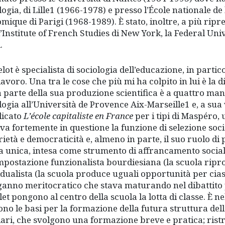
ogia, di Lille1 (1966-1978) e presso l’École nationale de 
mique di Parigi (1968-1989). È stato, inoltre, a più ripr
l’Institute of French Studies di New York, la Federal Univ
.
lot è specialista di sociologia dell’educazione, in partic
 lavoro. Una tra le cose che più mi ha colpito in lui è la
 parte della sua produzione scientifica è a quattro man
logia all’Università de Provence Aix-Marseille1 e, a sua 
licato
L’école capitaliste en France
per i tipi di Maspéro, 
va fortemente in questione la funzione di selezione soci
rietà e democraticità e, almeno in parte, il suo ruolo di
a unica, intesa come strumento di affrancamento socia
impostazione funzionalista bourdiesiana (la scuola ripro
idualista (la scuola produce uguali opportunità per cia
nganno meritocratico che stava maturando nel dibattito
let pongono al centro della scuola la lotta di classe. È ne
no le basi per la formazione della futura struttura de
ari, che svolgono una formazione breve e pratica; ristre