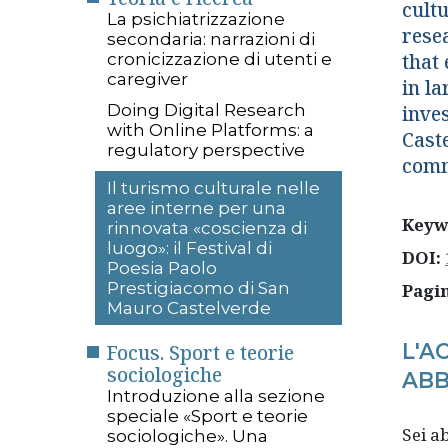
cultu
La psichiatrizzazione
rese
secondaria: narrazioni di
cronicizzazione di utenti e
that 
caregiver
in la
Doing Digital Research
inve
with Online Platforms: a
Caste
regulatory perspective
comm
Il turismo culturale nelle
aree interne per una
Keyw
rinnovata «coscienza di
luogo»: il Festival di
DOI:
Poesia Paolo
Prestigiacomo di San
Pagi
Mauro Castelverde
L'A
Focus. Sport e teorie
sociologiche
ABB
Introduzione alla sezione
speciale «Sport e teorie
Sei 
sociologiche». Una