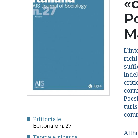
«c
P
M
L’int
richi
suff
indeb
criti
corni
Poes
turis
comm
Editoriale
Editoriale n. 27
Altho
Teoria e ricerca