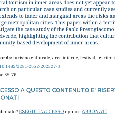
ral tourism in inner areas does not yet appear t
arch on particular case studies and currently s
extends to inner and marginal areas the risks an
rge metropolitan cities. This paper, within a terr
stigate the case study of the Paolo Prestigiacomo
lverde, highlighting the contribution that cultur
unity-based development of inner areas.
ords:
turismo culturale, aree interne, festival, territor
10.1485/2281-2652-202527-3
ne
55-76
CCESSO A QUESTO CONTENUTO E' RISER
ONATI
ESEGUI L'ACCESSO
ABBONATI
abbonato?
oppure
.