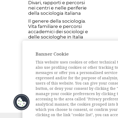
Divari, rapporti e percorsi
nei centri e nelle periferie
della sociologia italiana
Il genere della sociologia.
Vita familiare e percorsi
accademici dei sociologi e
delle sociologhe in Italia
Le reti della sociologia.
Trasformazioni delle
Banner Cookie
infrastrutture relazionali
nel campo sociologico
This website uses cookies or other technical 
italiano
also use profiling cookies or other tracking 
messages or offer you a personalised service
L'intervista
expressed and/or for the purpose of analysin
Intervista a Silvia Gherardi
users of this website. You can give your conse
button, or deny your consent by clicking the "
Archivio della rivista
manage your cookie preferences by clicking t
accessing to the area called "Privacy prefere
analytical manner, the cookies grouped into 
which you choose to consent, or confirm your 
clicking on the link "cookie list", you can acc