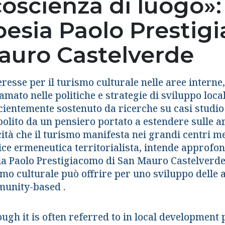
oscienza di luogo»: i
oesia Paolo Prestig
auro Castelverde
eresse per il turismo culturale nelle aree intern
amato nelle politiche e strategie di sviluppo loc
icientemente sostenuto da ricerche su casi studi
olito da un pensiero portato a estendere sulle are
cità che il turismo manifesta nei grandi centri me
ce ermeneutica territorialista, intende approfond
ia Paolo Prestigiacomo di San Mauro Castelverde 
mo culturale può offrire per uno sviluppo delle a
unity-based .
ugh it is often referred to in local development p