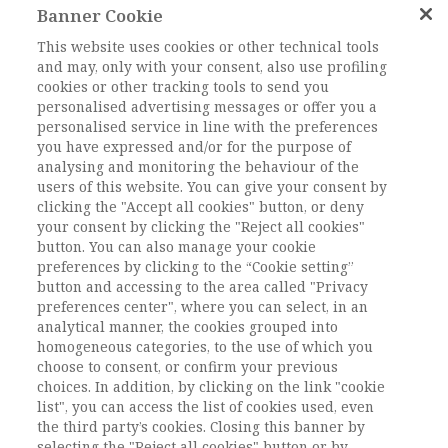
Banner Cookie
Keywords:
Salute, Sociologo, Registro,
This website uses cookies or other technical tools
and may, only with your consent, also use profiling
Soddisfazione, Certificazione, Health,
cookies or other tracking tools to send you
Sociologist, Register, Satisfaction, Certification
personalised advertising messages or offer you a
DOI:
10.1485/AIS_4_2014_FOCUS_2
personalised service in line with the preferences
you have expressed and/or for the purpose of
Pagine
137-142
analysing and monitoring the behaviour of the
users of this website. You can give your consent by
clicking the "Accept all cookies" button, or deny
L'ACCESSO A QUESTO
your consent by clicking the "Reject all cookies"
CONTENUTO E' RISERVATO AGLI
button. You can also manage your cookie
preferences by clicking to the “Cookie setting”
UTENTI ABBONATI
button and accessing to the area called "Privacy
preferences center", where you can select, in an
analytical manner, the cookies grouped into
ESEGUI L'ACCESSO
Sei abbonato?
oppure
homogeneous categories, to the use of which you
ABBONATI
.
choose to consent, or confirm your previous
choices. In addition, by clicking on the link "cookie
list", you can access the list of cookies used, even
the third party’s cookies. Closing this banner by
selecting the "Reject all cookies" button or by