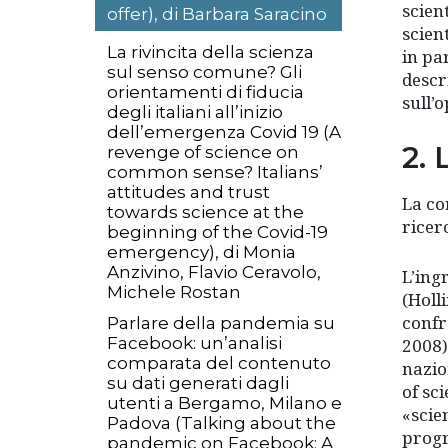
scien
offer), di Barbara Saracino
scient
La rivincita della scienza
in pa
sul senso comune? Gli
descri
orientamenti di fiducia
sull’
degli italiani all’inizio
dell’emergenza Covid 19 (A
2.
revenge of science on
common sense? Italians’
attitudes and trust
La co
towards science at the
ricer
beginning of the Covid-19
emergency), di Monia
Anzivino, Flavio Ceravolo,
L’ing
Michele Rostan
(Holl
confr
Parlare della pandemia su
Facebook: un’analisi
2008)
comparata del contenuto
nazio
su dati generati dagli
of sc
utenti a Bergamo, Milano e
«scie
Padova (Talking about the
progr
pandemic on Facebook: A