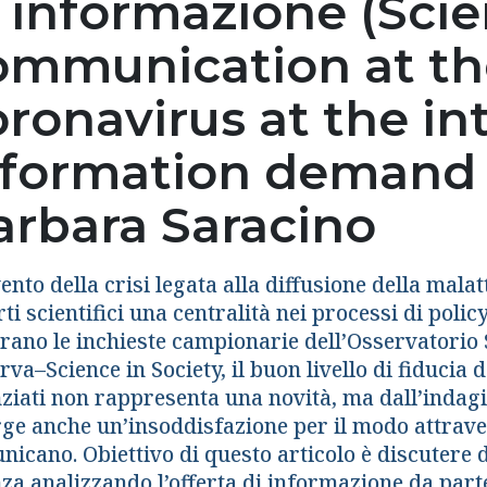
i informazione (Sci
ommunication at the
ronavirus at the in
nformation demand a
arbara Saracino
ento della crisi legata alla diffusione della malat
ti scientifici una centralità nei processi di polic
rano le inchieste campionarie dell’Osservatorio 
va–Science in Society, il buon livello di fiducia de
ziati non rappresenta una novità, ma dall’indagin
e anche un’insoddisfazione per il modo attraverso
nicano. Obiettivo di questo articolo è discutere
za analizzando l’offerta di informazione da parte 