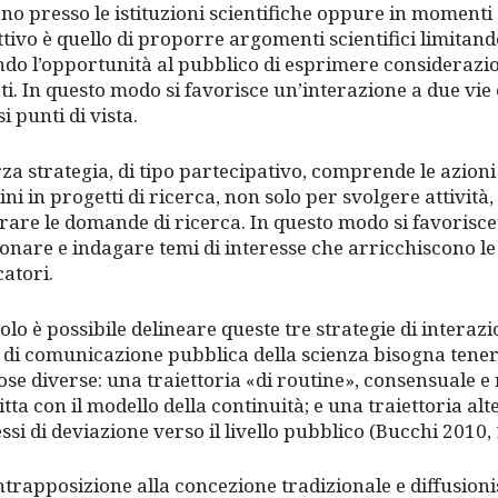
ano presso le istituzioni scientifiche oppure in momenti d
ettivo è quello di proporre argomenti scientifici limitand
ndo l’opportunità al pubblico di esprimere considerazi
ati. In questo modo si favorisce un’interazione a due vi
i punti di vista.
rza strategia, di tipo partecipativo, comprende le azioni
dini in progetti di ricerca, non solo per svolgere attività
rare le domande di ricerca. In questo modo si favorisce
ionare e indagare temi di interesse che arricchiscono le 
catori.
olo è possibile delineare queste tre strategie di interaz
 di comunicazione pubblica della scienza bisogna tener
ose diverse: una traiettoria «di routine», consensuale 
itta con il modello della continuità; e una traiettoria al
ssi di deviazione verso il livello pubblico (Bucchi 2010, 
ntrapposizione alla concezione tradizionale e diffusion