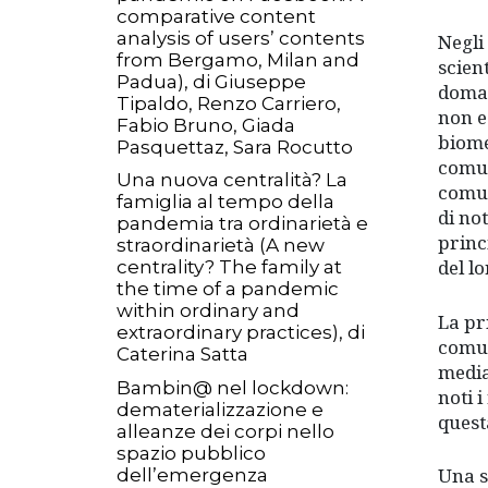
comparative content
analysis of users’ contents
Negli
from Bergamo, Milan and
scien
Padua), di Giuseppe
doman
Tipaldo, Renzo Carriero,
non e
Fabio Bruno, Giada
biome
Pasquettaz, Sara Rocutto
comun
Una nuova centralità? La
comun
famiglia al tempo della
di no
pandemia tra ordinarietà e
princi
straordinarietà (A new
del l
centrality? The family at
the time of a pandemic
within ordinary and
La pr
extraordinary practices), di
comun
Caterina Satta
media
Bambin@ nel lockdown:
noti i
dematerializzazione e
quest
alleanze dei corpi nello
spazio pubblico
Una se
dell’emergenza