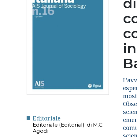
d
c
co
i
B
L’avv
esper
most
Obser
scien
Editoriale
emerg
Editoriale (Editorial), di M.C.
comu
Agodi
scien