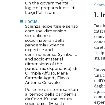
On the governmental
Scari
logic of preparedness, di
Luigi Pellizzoni
1. 
Focus
Da al
Scienza, expertise e senso
inter
comune: dimensioni
simboliche e
coinv
sociomateriali della
conos
pandemia (Science,
diret
expertise and
recip
commonsense: Symbolic
sta s
and socio-material
dimensions of the
pandemic experience), di
L’avve
Olimpia Affuso, Maria
una c
Carmela Agodi, Flavio
dell’
Antonio Ceravolo
degli
Politiche e sistemi sanitari
april
al tempo della pandemia
comun
da Covid-19: una lettura
esper
sociologica (Health