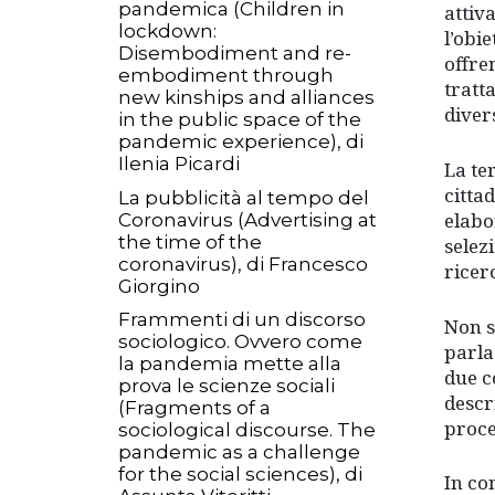
pandemica (Children in
attiv
lockdown:
l’obi
Disembodiment and re-
offre
embodiment through
tratt
new kinships and alliances
divers
in the public space of the
pandemic experience), di
Ilenia Picardi
La te
citta
La pubblicità al tempo del
elabo
Coronavirus (Advertising at
the time of the
selez
coronavirus), di Francesco
ricer
Giorgino
Frammenti di un discorso
Non s
sociologico. Ovvero come
parla
la pandemia mette alla
due c
prova le scienze sociali
descr
(Fragments of a
proce
sociological discourse. The
pandemic as a challenge
for the social sciences), di
In co