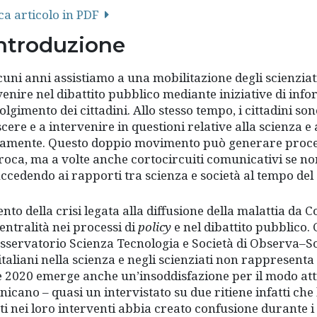
ca articolo in PDF
Introduzione
cuni anni assistiamo a una mobilitazione degli scienziati 
venire nel dibattito pubblico mediante iniziative di in
olgimento dei cittadini. Allo stesso tempo, i cittadini so
cere e a intervenire in questioni relative alla scienza e
tamente. Questo doppio movimento può generare proce
roca, ma a volte anche cortocircuiti comunicativi se no
uccedendo ai rapporti tra scienza e società al tempo de
nto della crisi legata alla diffusione della malattia da Co
entralità nei processi di
policy
e nel dibattito pubblico
Osservatorio Scienza Tecnologia e Società di Observa–Scie
 italiani nella scienza e negli scienziati non rappresent
e 2020 emerge anche un’insoddisfazione per il modo attrav
icano – quasi un intervistato su due ritiene infatti che l
ti nei loro interventi abbia creato confusione durante 