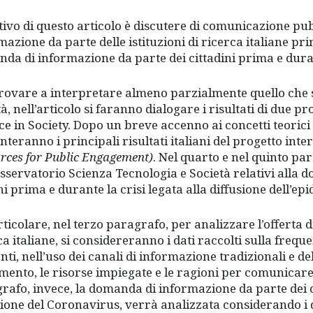
tivo di questo articolo è discutere di comunicazione pub
mazione da parte delle istituzioni di ricerca italiane pri
da di informazione da parte dei cittadini prima e dur
rovare a interpretare almeno parzialmente quello che s
tà, nell’articolo si faranno dialogare i risultati di due 
ce in Society. Dopo un breve accenno ai concetti teorici 
nteranno i principali risultati italiani del progetto int
rces for Public Engagement)
. Nel quarto e nel quinto pa
Osservatorio Scienza Tecnologia e Società relativi alla
ani prima e durante la crisi legata alla diffusione dell’e
rticolare, nel terzo paragrafo, per analizzare l’offerta d
ca italiane, si considereranno i dati raccolti sulla fre
nti, nell’uso dei canali di informazione tradizionali e de
imento, le risorse impiegate e le ragioni per comunicare i
rafo, invece, la domanda di informazione da parte dei c
sione del Coronavirus, verrà analizzata considerando i d