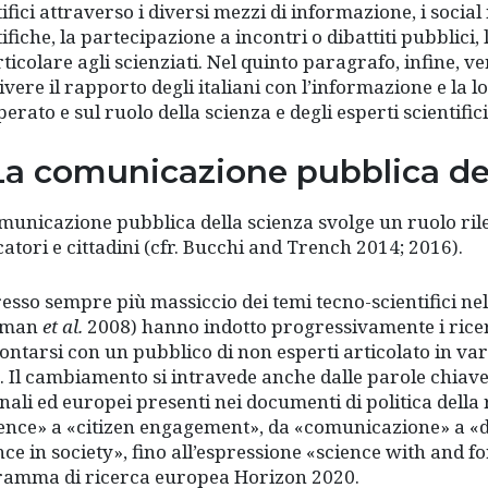
tifici attraverso i diversi mezzi di informazione, i socia
ifiche, la partecipazione a incontri o dibattiti pubblici, l
rticolare agli scienziati. Nel quinto paragrafo, infine, 
vere il rapporto degli italiani con l’informazione e la lor
operato e sul ruolo della scienza e degli esperti scientif
 La comunicazione pubblica de
municazione pubblica della scienza svolge un ruolo rilev
catori e cittadini (cfr. Bucchi and Trench 2014; 2016).
resso sempre più massiccio dei temi tecno-scientifici nel
iman
et al.
2008) hanno indotto progressivamente i ricerca
ontarsi con un pubblico di non esperti articolato in v
. Il cambiamento si intravede anche dalle parole chiave
nali ed europei presenti nei documenti di politica dell
ience» a «citizen engagement», da «comunicazione» a «d
nce in society», fino all’espressione «science with and fo
amma di ricerca europea Horizon 2020.