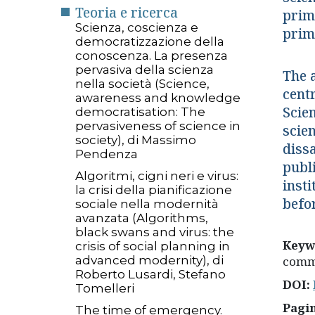
Teoria e ricerca
prim
Scienza, coscienza e
prim
democratizzazione della
conoscenza. La presenza
pervasiva della scienza
The a
nella società (Science,
cent
awareness and knowledge
Scien
democratisation: The
pervasiveness of science in
scie
society), di Massimo
dissa
Pendenza
publ
Algoritmi, cigni neri e virus:
inst
la crisi della pianificazione
befo
sociale nella modernità
avanzata (Algorithms,
black swans and virus: the
Keyw
crisis of social planning in
advanced modernity), di
commu
Roberto Lusardi, Stefano
DOI:
Tomelleri
Pagi
The time of emergency.