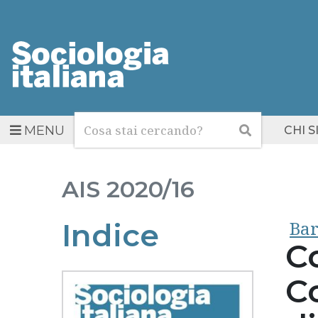
Cerca
Cerca
MENU
CHI 
AIS
2020/16
Bar
Indice
C
C