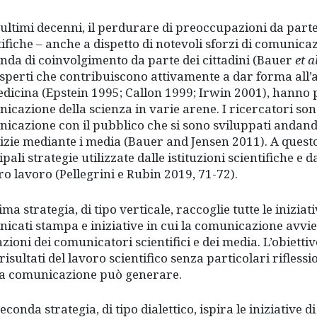
 ultimi decenni, il perdurare di preoccupazioni da parte
tifiche – anche a dispetto di notevoli sforzi di comunica
da di coinvolgimento da parte dei cittadini (Bauer
et a
sperti che contribuiscono attivamente a dar forma all’a
dicina (Epstein 1995; Callon 1999; Irwin 2001), hanno po
icazione della scienza in varie arene. I ricercatori son
icazione con il pubblico che si sono sviluppati andando
tizie mediante i media (Bauer and Jensen 2011). A quest
pali strategie utilizzate dalle istituzioni scientifiche e 
oro lavoro (Pellegrini e Rubin 2019, 71-72).
ima strategia, di tipo verticale, raccoglie tutte le inizi
icati stampa e iniziative in cui la comunicazione avvie
zioni dei comunicatori scientifici e dei media. L’obietti
 risultati del lavoro scientifico senza particolari riflessio
a comunicazione può generare.
conda strategia, di tipo dialettico, ispira le iniziative d