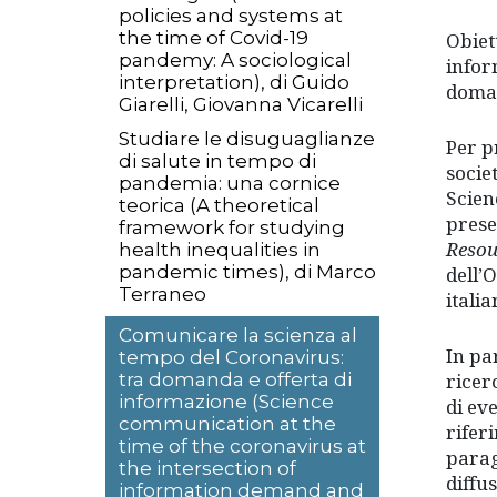
policies and systems at
the time of Covid-19
Obiet
pandemy: A sociological
infor
interpretation), di Guido
doman
Giarelli, Giovanna Vicarelli
Studiare le disuguaglianze
Per p
di salute in tempo di
socie
pandemia: una cornice
Scien
teorica (A theoretical
prese
framework for studying
Resou
health inequalities in
pandemic times), di Marco
dell’
Terraneo
itali
Comunicare la scienza al
In pa
tempo del Coronavirus:
ricer
tra domanda e offerta di
informazione (Science
di eve
communication at the
rifer
time of the coronavirus at
parag
the intersection of
diffu
information demand and