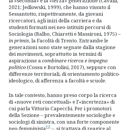
la «seconda» e la «terza» generazione (Cavalli,
2021; Jedlowski, 1999), che hanno vissuto il
Sessantotto, rispettivamente, da giovani
ricercatori, agli inizi della carriera e da
studenti formati nei neo-istituiti percorsi di
Sociologia (Balbo, Chiaretti e Massironi, 1975) –
in primis
, la Facoltà di Trento. Entrambe le
generazioni sono state segnate dalla stagione
dei movimenti, soprattutto in termini di
aspirazione a
combinare ricerca e impegno
politico
(Cossu e Bortolini, 2017), seppure con
differenze territoriali, di orientamento politico-
ideologico, di afferenza a facoltà e scuole.
In tale contesto, hanno preso corpo la ricerca
di «nuove reti concettuali» e l’«incertezza» di
cui parla Vittorio Capecchi. Per i promotori
della Sezione – prevalentemente sociologhe e
sociologi di sinistra, con una forte componente
[5]
neo-femminista
–, si trattava di reagire al