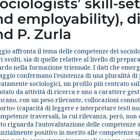
ociologists’ skill-s
d employability), di
d P. Zurla
ggio affronta il tema delle competenze dei sociolog
i svolti, sia di quelle relative al livello di prepar
ardo nella formazione triennale. I dati che emer
aggio confermano l’esistenza di una pluralità di p
atamente sociologici, un profilo più centrato sul
tato da attività di ricerca e uno a carattere gest
ancano, con un peso rilevante, collocazioni conno
rto» (capacità di leggere e interpretare testi no
mpetenze traversali, la cui rilevanza, però, non 
to riguarda l’autovalutazione delle competenze ac
anzialmente positivo in merito alle competenze s