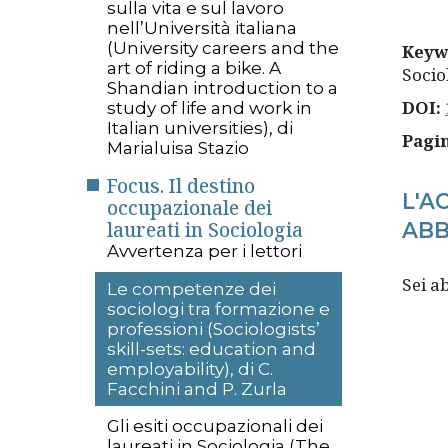
sulla vita e sul lavoro
nell’Università italiana
(University careers and the
Keyw
art of riding a bike. A
Socio
Shandian introduction to a
DOI:
study of life and work in
Italian universities), di
Pagi
Marialuisa Stazio
Focus. Il destino
L'A
occupazionale dei
laureati in Sociologia
ABB
Avvertenza per i lettori
Sei 
Le competenze dei
sociologi tra formazione e
professioni (Sociologists’
skill-sets: education and
employability), di C.
Facchini and P. Zurla
Gli esiti occupazionali dei
laureati in Sociologia (The