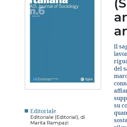
(S
an
an
Il sa
lavor
rigu
del s
marc
conno
affi
suppo
su co
Editoriale
quan
Editoriale (Editorial), di
sost
Marita Rampazi