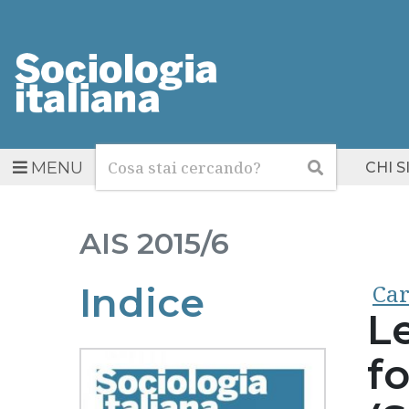
Cerca
Cerca
MENU
CHI 
AIS
2015/6
Car
Indice
L
f