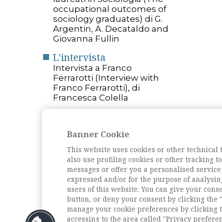
occupational outcomes of
sociology graduates) di G.
Argentin, A. Decataldo and
Giovanna Fullin
L'intervista
Intervista a Franco
Ferrarotti (Interview with
Franco Ferrarotti), di
Francesca Colella
Rassegne
Età Assiale. Il dibattito
Banner Cookie
attuale sul rapporto e
l’origine delle civiltà (Axial
This website uses cookies or other technical 
Age. The current debate
also use profiling cookies or other tracking 
on exchange and origin of
messages or offer you a personalised service
civilizations), di Antonio De
expressed and/or for the purpose of analysin
Caro
users of this website. You can give your conse
button, or deny your consent by clicking the "
Archivio della rivista
manage your cookie preferences by clicking t
accessing to the area called "Privacy prefere