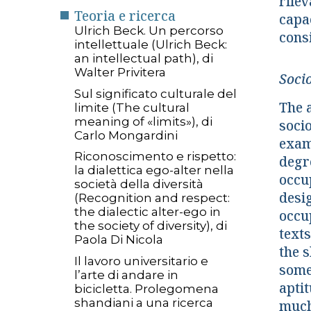
rile
Teoria e ricerca
capac
Ulrich Beck. Un percorso
consi
intellettuale (Ulrich Beck:
an intellectual path), di
Walter Privitera
Socio
Sul significato culturale del
The a
limite (The cultural
meaning of «limits»), di
socio
Carlo Mongardini
exam
Riconoscimento e rispetto:
degr
la dialettica ego-alter nella
occu
società della diversità
desi
(Recognition and respect:
the dialectic alter-ego in
occup
the society of diversity), di
text
Paola Di Nicola
the s
Il lavoro universitario e
some
l’arte di andare in
aptit
bicicletta. Prolegomena
shandiani a una ricerca
much