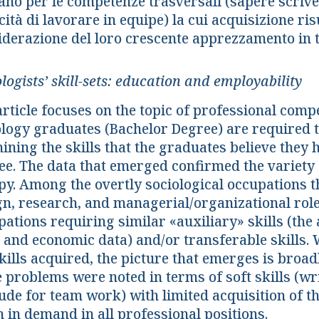
vano per le competenze trasversali (sapere scrive
ità di lavorare in equipe) la cui acquisizione ri
derazione del loro crescente apprezzamento in tu
logists’ skill-sets: education and employability
rticle focuses on the topic of professional comp
logy graduates (Bachelor Degree) are required to
ining the skills that the graduates believe they 
ee. The data that emerged confirmed the variety 
py. Among the overtly sociological occupations th
gn, research, and managerial/organizational role
ations requiring similar «auxiliary» skills (the a
s and economic data) and/or transferable skills.
kills acquired, the picture that emerges is broadl
 problems were noted in terms of soft skills (wr
ude for team work) with limited acquisition of t
 in demand in all professional positions.