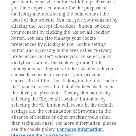
DOI:
10.1485/AIS_2016/7_APRILE_3349451
personalised service in line with the preferences
you have expressed and/or for the purpose of
Pagine
49-70
analysing and monitoring the behaviour of the
users of this website. You can give your consent by
clicking the "Accept all cookies" button, or deny
L'ACCESSO A QUESTO
your consent by clicking the "Reject all cookies"
CONTENUTO E' RISERVATO AGLI
button. You can also manage your cookie
preferences by clicking to the “Cookie setting”
UTENTI ABBONATI
button and accessing to the area called "Privacy
preferences center", where you can select, in an
analytical manner, the cookies grouped into
ESEGUI L'ACCESSO
Sei abbonato?
oppure
homogeneous categories, to the use of which you
ABBONATI
.
choose to consent, or confirm your previous
choices. In addition, by clicking on the link "cookie
list", you can access the list of cookies used, even
the third party’s cookies. Closing this banner by
selecting the "Reject all cookies" button or by
selecting the “X” button will result in the default
settings (i.e. the continuation of browsing in the
absence of cookies or other tracking tools other
than technical ones). For more information, please
see the cookie policy.
For more information,
please see the cookie policy.