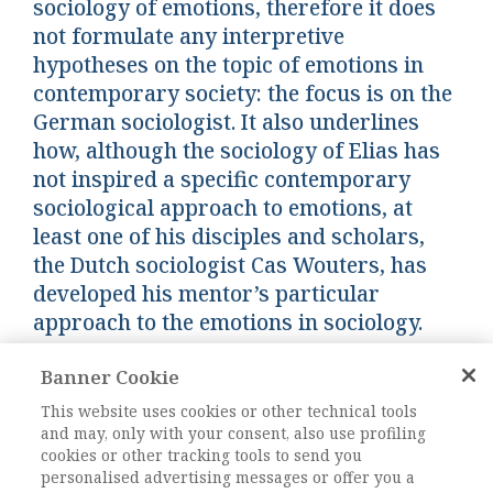
sociology of emotions, therefore it does
not formulate any interpretive
hypotheses on the topic of emotions in
contemporary society: the focus is on the
German sociologist. It also underlines
how, although the sociology of Elias has
not inspired a specific contemporary
sociological approach to emotions, at
least one of his disciples and scholars,
the Dutch sociologist Cas Wouters, has
developed his mentor’s particular
approach to the emotions in sociology.
Banner Cookie
Keywords:
Processo di civilizzazione, Norbert
Elias, Emozioni, Sociologia delle emozioni, Cas
This website uses cookies or other technical tools
and may, only with your consent, also use profiling
Wouters, Process of civilisation, Emotions,
cookies or other tracking tools to send you
Sociology of emotions
personalised advertising messages or offer you a