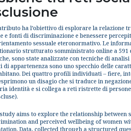
sclusione
ntributo ha l’obiettivo di esplorare la relazione tr
e e fonti di discriminazione e benessere percepi
rientamento sessuale eteronormativo. Le informa
tionario strutturato somministrato online a 591 
che, sono state analizzate con tecniche di analisi
ti di appartenenza sono uno specchio delle caratt
abitano. Dei quattro profili individuati – fiere, int
esprimono un disagio che si traduce in negazione
ia identità e si collega a reti ristrette di persone
scluse).
study aims to explore the relationship between se
rimination and perceived wellbeing of women wi
ntation. Data, collected through a structured que