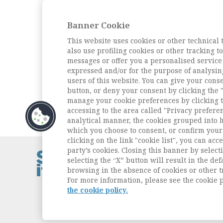
Uscire dall’insopportabile
nella pratica clinica tra
Banner Cookie
passato, presente e futuro
This website uses cookies or other technical 
L'intervista
also use profiling cookies or other tracking 
Intervista ad Enzo
messages or offer you a personalised service
Mingione, a cura di Mara
expressed and/or for the purpose of analysin
Tognetti Bordogna
users of this website. You can give your conse
button, or deny your consent by clicking the "
Archivio della rivista
manage your cookie preferences by clicking t
accessing to the area called "Privacy prefere
analytical manner, the cookies grouped into 
which you choose to consent, or confirm your 
clicking on the link "cookie list", you can acc
party’s cookies. Closing this banner by selecti
Contatti / Cont
selecting the “X” button will result in the defa
Privacy
browsing in the absence of cookies or other t
Cookie Policy
For more information, please see the cookie p
Whistleblowin
the cookie policy.
Dichiarazione d
Sitemap