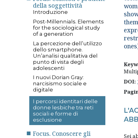
della soggettività
wome
Introduzione
show
them.
Post-Millennials. Elements
for the sociological study
expre
of a generation
rest
La percezione dell’utilizzo
ones
dello smartphone.
Un’analisi qualitativa del
punto di vista degli
Keyw
adolescenti
Multi
I nuovi Dorian Gray:
DOI:
narcisismo sociale e
digitale
Pagi
I percorsi identitari delle
donne lesbiche tra reti
L'A
sociali e forme di
ABB
esclusione
Focus. Conoscere gli
Sei 