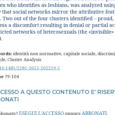
n who identifies as lesbians, was analyzed usin
 that social networks mirror the attributive feat
 Two out of the four clusters identified – proud, 
ss a discomfort resulting in denial or partial ac
ricted networks of heterosexuals (the «invisible
).
ords:
identità non normative, capitale sociale, discrim
ple, Cluster Analysis
10.1485/2281-2652-202219-5
ne
79-104
CCESSO A QUESTO CONTENUTO E' RISER
ONATI
ESEGUI L'ACCESSO
ABBONATI
abbonato?
oppure
.