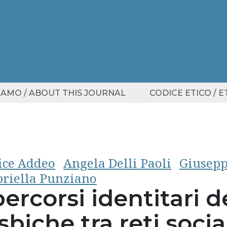
SIAMO / ABOUT THIS JOURNAL
CODICE ETICO / 
ice Addeo
Angela Delli Paoli
Giusepp
riella Punziano
percorsi identitari 
sbiche tra reti socia