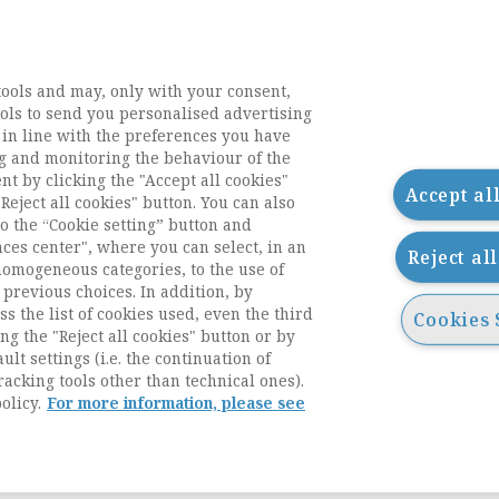
tools and may, only with your consent,
tools to send you personalised advertising
 in line with the preferences you have
g and monitoring the behaviour of the
nt by clicking the "Accept all cookies"
Accept al
Reject all cookies" button. You can also
o the “Cookie setting” button and
nces center", where you can select, in an
Reject al
homogeneous categories, to the use of
previous choices. In addition, by
ess the list of cookies used, even the third
Cookies 
ng the "Reject all cookies" button or by
acts
ult settings (i.e. the continuation of
racking tools other than technical ones).
olicy.
For more information, please see
g
i accessibilità