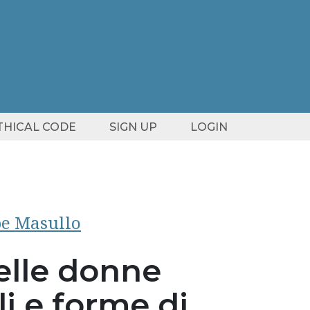
ETHICAL CODE
SIGN UP
LOGIN
e Masullo
delle donne
li e forme di