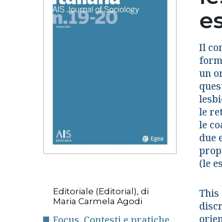
e
Il co
form
un o
ques
lesbi
le re
le co
due 
propr
(le e
Editoriale (Editorial), di
This 
Maria Carmela Agodi
disc
orie
Focus. Contesti e pratiche