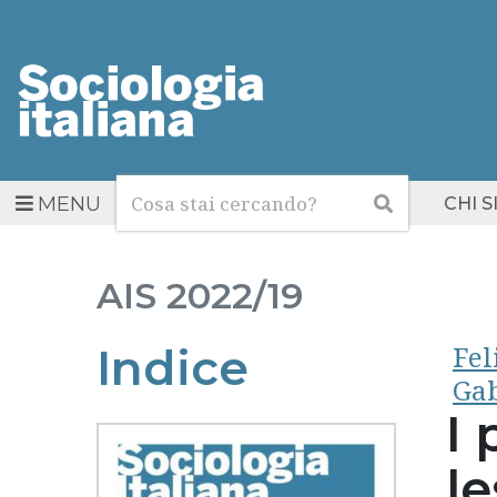
Cerca
Cerca
MENU
CHI 
AIS
2022/19
Fel
Indice
Gab
I 
le