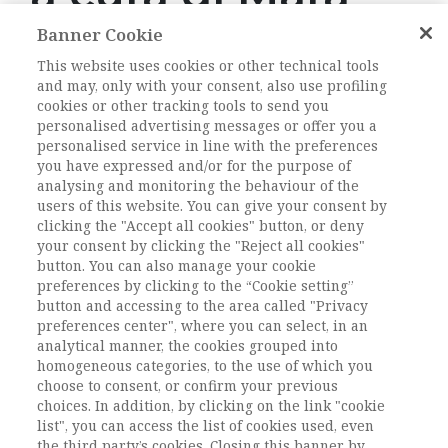
Tognetti
Banner Cookie
This website uses cookies or other technical tools
Bordogna
and may, only with your consent, also use profiling
cookies or other tracking tools to send you
personalised advertising messages or offer you a
DOI:
10.1485/2281-2652-202219-15
personalised service in line with the preferences
you have expressed and/or for the purpose of
Pagine
201-215
analysing and monitoring the behaviour of the
users of this website. You can give your consent by
clicking the "Accept all cookies" button, or deny
L'ACCESSO A QUESTO
your consent by clicking the "Reject all cookies"
CONTENUTO E' RISERVATO AGLI
button. You can also manage your cookie
preferences by clicking to the “Cookie setting”
UTENTI ABBONATI
button and accessing to the area called "Privacy
preferences center", where you can select, in an
analytical manner, the cookies grouped into
ESEGUI L'ACCESSO
Sei abbonato?
oppure
homogeneous categories, to the use of which you
ABBONATI
.
choose to consent, or confirm your previous
choices. In addition, by clicking on the link "cookie
list", you can access the list of cookies used, even
the third party’s cookies. Closing this banner by