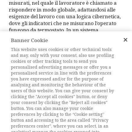
misurati, nel quale il lavoratore è chiamato a
rispondere in modo globale, adattandosi alle
esigenze del lavoro con una logica cibernetica,
dove gli indicatori che ne misurano l’operato
fungono da termostato. In un sistema
caratterizzato dal capitalismo della
Banner Cookie
sorveglianza (come direbbe la Zuboff) i numeri
This website uses cookies or other technical tools
si sostituiscono alle leggi, le basi di coesione
and may, only with your consent, also use profiling
sociale si dissolvono in un mondo in cui
cookies or other tracking tools to send you
ciascuno è in competizione con il suo vicino,
personalised advertising messages or offer you a
con una ri-feudalizzazione delle relazioni
personalised service in line with the preferences
sociali dove solo la protezione di un (più)
you have expressed and/or for the purpose of
potente offre rifugio (Supiot, 2015).
analysing and monitoring the behaviour of the
users of this website. You can give your consent by
clicking the "Accept all cookies" button, or deny
Allo stato attuale l’urgenza della sfida richiede
your consent by clicking the "Reject all cookies"
una presa di coscienza e una mobilitazione di
button. You can also manage your cookie
esperti, cittadini e forze sociali. Queste ultime
preferences by clicking to the “Cookie setting”
debbono farsi carico di iniziative legislative per
button and accessing to the area called "Privacy
identificare e combattere pratiche algoritmico-
preferences center", where you can select, in an
analytical manner, the cookies grouped into