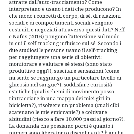
attratte dall’auto-tracciamento? Come
interpretano e usano i dati che producono? In
che modo i concetti di corpo, di sé, di relazioni
sociali e di comportamenti sociali vengono
costruiti e negoziati attraverso questi dati? Neff
e Nafus (2016) pongono l’attenzione sul modo
in cui il self-tracking influisce sul sé. Secondo i
due studiosi le persone usano il self-tracking
per raggiungere una serie di obiettivi:
monitorare e valutare sé stessi (sono stato
produttivo oggi?), suscitare sensazioni (come
mi sento se raggiungo un particolare livello di
glucosio nel sangue?), soddisfare curiosità
estetiche (quali schemi di movimento posso
rintracciare in una mappa dei miei giri in
bicicletta?), risolvere un problema (quali cibi
scatenano le mie emicranie?) e coltivare
abitudini (riesco a fare 10.000 passi al giorno?).
La domanda che possiamo porci è quanto i
numeri sono liberatori o disciplinanti? È anche