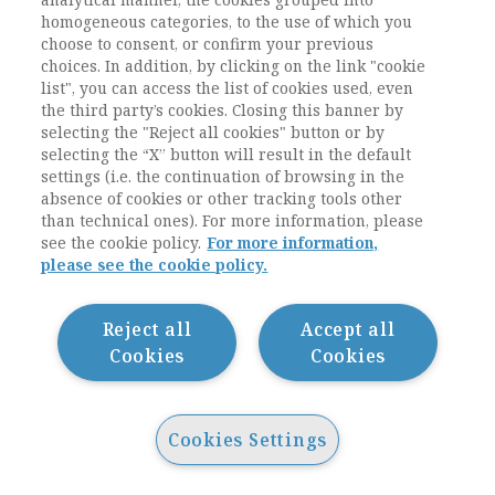
numeriche eticamente inaccettabili nel
homogeneous categories, to the use of which you
mercato del lavoro, in quello dell’educazione,
choose to consent, or confirm your previous
della ricerca, nella politica, nel sistema della
choices. In addition, by clicking on the link "cookie
giustizia.
list", you can access the list of cookies used, even
the third party’s cookies. Closing this banner by
La modellizzazione matematica e la
selecting the "Reject all cookies" button or by
selecting the “X” button will result in the default
quantificazione sono, in ultima analisi, attività
settings (i.e. the continuation of browsing in the
sociali. Come tali, non possono essere svolte
absence of cookies or other tracking tools other
unicamente dai modellisti o dai tecnici, ma
than technical ones). For more information, please
richiedono processi inclusivi in tutte le fasi –
see the cookie policy.
For more information,
dallo sviluppo del modello alla comunicazione
please see the cookie policy.
dei risultati, fino alla traduzione in policy.
Reject all
Accept all
3 Società digitale e
Cookies
Cookies
ricerca sociale
L’introduzione delle tecnologie digitali in un
Cookies Settings
numero sempre crescente di istituzioni e
pratiche sociali ha accresciuto gli interessi