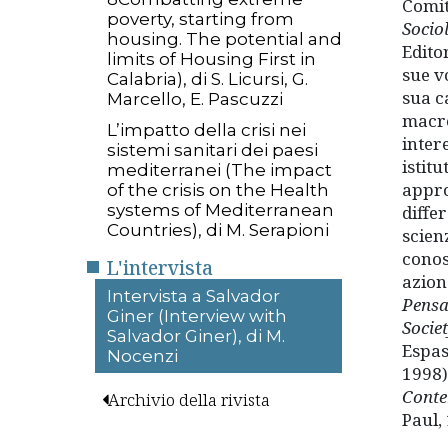
Comita
poverty, starting from
Socio
housing. The potential and
Edito
limits of Housing First in
sue vo
Calabria), di S. Licursi, G.
sua c
Marcello, E. Pascuzzi
macro
L’impatto della crisi nei
intere
sistemi sanitari dei paesi
istitu
mediterranei (The impact
appro
of the crisis on the Health
systems of Mediterranean
differ
Countries), di M. Serapioni
scien
conos
L'intervista
azion
Intervista a Salvador
Pensa
Giner (Interview with
Socie
Salvador Giner), di M.
Espas
Nocenzi
1998)
Conte
Archivio della rivista
Paul,