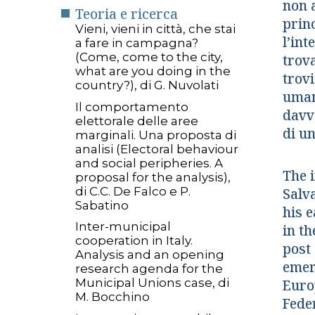
non 
Teoria e ricerca
princ
Vieni, vieni in città, che stai
l’int
a fare in campagna?
(Come, come to the city,
trova
what are you doing in the
trov
country?), di G. Nuvolati
uman
Il comportamento
davve
elettorale delle aree
di u
marginali. Una proposta di
analisi (Electoral behaviour
and social peripheries. A
The 
proposal for the analysis),
di C.C. De Falco e P.
Salv
Sabatino
his 
Inter-municipal
in t
cooperation in Italy.
post
Analysis and an opening
emer
research agenda for the
Municipal Unions case, di
Euro
M. Bocchino
Fede