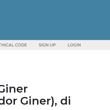
ETHICAL CODE
SIGN UP
LOGIN
 Giner
or Giner), di