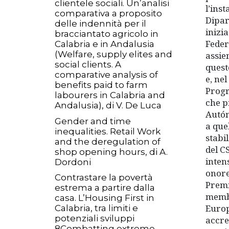
clientele sociali. Un’analisi
l’ins
comparativa a proposito
Dipar
delle indennità per il
inizi
bracciantato agricolo in
Feder
Calabria e in Andalusia
(Welfare, supply elites and
assie
social clients. A
quest
comparative analysis of
e, ne
benefits paid to farm
Progr
labourers in Calabria and
che p
Andalusia), di V. De Luca
Autón
Gender and time
a que
inequalities. Retail Work
stabi
and the deregulation of
del C
shop opening hours, di A.
inten
Dordoni
onore
Contrastare la povertà
Premi
estrema a partire dalla
membr
casa. L’Housing First in
Europ
Calabria, tra limiti e
potenziali sviluppi
accre
8Combatting extreme