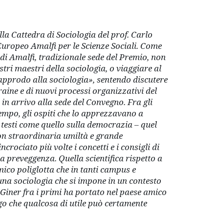
lla Cattedra di Sociologia del prof. Carlo
uropeo Amalfi per le Scienze Sociali. Come
di Amalfi, tradizionale sede del Premio, non
stri maestri della sociologia, o viaggiare al
«approdo alla sociologia»
, sentendo discutere
aine e di nuovi processi organizzativi del
in arrivo alla sede del Convegno. Fra gli
empo, gli ospiti che lo apprezzavano a
i testi come quello sulla democrazia
–
quel
con straordinaria umiltà e grande
 incrociato più
volte i concetti e i consigli di
 preveggenza. Quella scientifica rispetto a
mico poliglotta che in tanti campus e
una sociologia che si impone in
un contesto
 Giner fra i primi ha portato nel paese amico
go che qualcosa di utile può
certamente