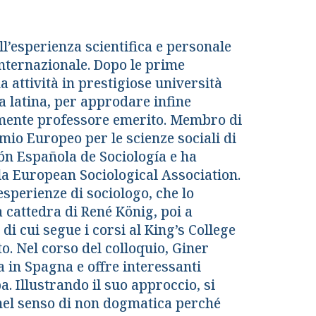
ell’esperienza scientifica e personale
 internazionale. Dopo le prime
 attività in prestigiose università
ca latina, per approdare infine
almente professore emerito. Membro di
emio Europeo per le scienze sociali di
ión Española de Sociología e ha
lla European Sociological Association.
esperienze di sociologo, che lo
 cattedra di René König, poi a
di cui segue i corsi al King’s College
o. Nel corso del colloquio, Giner
ia in Spagna e offre interessanti
. Illustrando il suo approccio, si
 nel senso di non dogmatica perché