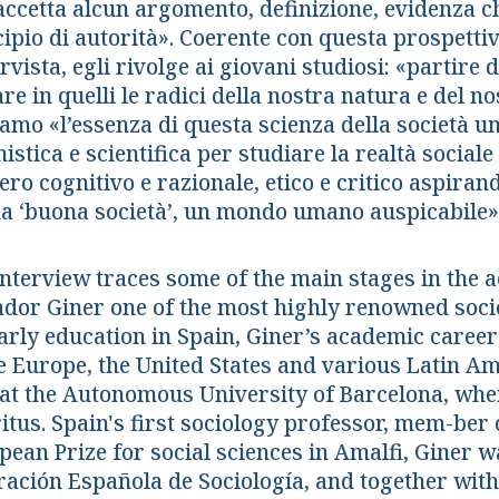
accetta alcun argomento, definizione, evidenza ch
ipio di autorità». Coerente con questa prospettiv
ervista, egli rivolge ai giovani studiosi: «partire
re in quelli le radici della nostra natura e del n
iamo «l’essenza di questa scienza della società u
istica e scientifica per studiare la realtà socia
ro cognitivo e razionale, etico e critico aspirand
na ‘buona società’, un mondo umano auspicabile»
interview traces some of the main stages in the
ador Giner one of the most highly renowned soci
early education in Spain, Giner’s academic career
he Europe, the United States and various Latin A
 at the Autonomous University of Barcelona, wher
itus. Spain's first sociology professor, mem-ber
pean Prize for social sciences in Amalfi, Giner w
ración Española de Sociología, and together wit