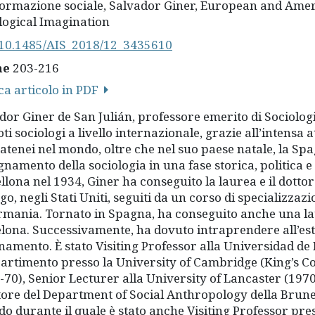
ormazione sociale, Salvador Giner, European and Amer
logical Imagination
10.1485/AIS_2018/12_3435610
ne
203-216
ca articolo in PDF
dor Giner de San Julián, professore emerito di Sociologi
ti sociologi a livello internazionale, grazie all’intensa a
 atenei nel mondo, oltre che nel suo paese natale, la Spa
egnamento della sociologia in una fase storica, politica 
llona nel 1934, Giner ha conseguito la laurea e il dottor
go, negli Stati Uniti, seguiti da un corso di specializzaz
rmania. Tornato in Spagna, ha conseguito anche una laur
lona. Successivamente, ha dovuto intraprendere all’ester
namento. È stato Visiting Professor alla Universidad de 
partimento presso la University of Cambridge (King’s Col
-70), Senior Lecturer alla University of Lancaster (1970
tore del Department of Social Anthropology della Brune
do durante il quale è stato anche Visiting Professor pres