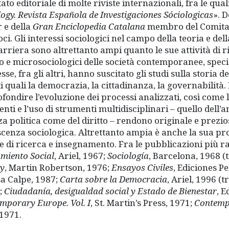
to editoriale di molte riviste internazionali, fra le quali
logy. Revista Española de Investigaciones Só
ciologicas
». D
r e della
Gran Enciclopedia Catalana
membro del Comitato
ci. Gli interessi sociologici nel campo della teoria e dell
arriera sono altrettanto ampi quanto le sue attività di
 e microsociologici delle società contemporanee, speci
sse, fra gli altri, hanno suscitato gli studi sulla storia d
ti quali la democrazia, la cittadinanza, la governabilità.
fondire l’evoluzione dei processi analizzati, così come l
enti e l’uso di strumenti multidisciplinari – quello dell’
za politica come del diritto – rendono originale e prezios
cenza sociologica. Altrettanto ampia è anche la sua prod
e di ricerca e insegnamento. Fra le pubblicazioni più 
miento Social
, Ariel, 1967;
Sociologí
a
, Barcelona, 1968 (tr
ty
, Martin Robertson, 1976;
Ensayos Civiles
, Ediciones P
a Calpe, 1987;
Carta sobre la Democracia
, Ariel, 1996 (tr
;
Ciudadaní
a, desigualdad social y Estado de Bienestar
, E
mporary Europe. Vol. I
, St. Martin’s Press, 1971;
Contempo
 1971.