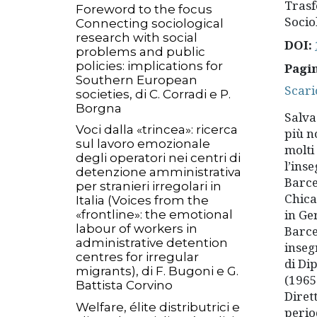
Trasf
Foreword to the focus
Socio
Connecting sociological
research with social
DOI:
problems and public
policies: implications for
Pagi
Southern European
Scari
societies, di C. Corradi e P.
Borgna
Salva
Voci dalla «trincea»: ricerca
più no
sul lavoro emozionale
molti
degli operatori nei centri di
l’ins
detenzione amministrativa
Barce
per stranieri irregolari in
Chica
Italia (Voices from the
in Ge
«frontline»: the emotional
labour of workers in
Barce
administrative detention
inseg
centres for irregular
di Di
migrants), di F. Bugoni e G.
(1965
Battista Corvino
Diret
Welfare, élite distributrici e
perio