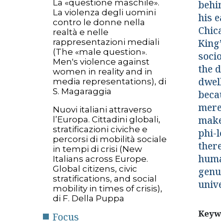
La «questione maschile».
behin
La violenza degli uomini
his e
contro le donne nella
Chic
realtà e nelle
rappresentazioni mediali
King
(The «male question».
soci
Men's violence against
the d
women in reality and in
dwell
media representations), di
S. Magaraggia
becau
merel
Nuovi italiani attraverso
makes
l’Europa. Cittadini globali,
stratificazioni civiche e
phi-
percorsi di mobilità sociale
there
in tempi di crisi (New
human
Italians across Europe.
Global citizens, civic
genui
stratifications, and social
unive
mobility in times of crisis),
di F. Della Puppa
Keyw
Focus