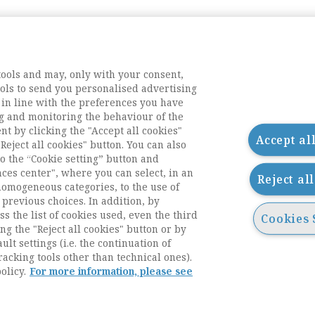
tools and may, only with your consent,
tools to send you personalised advertising
 in line with the preferences you have
g and monitoring the behaviour of the
nt by clicking the "Accept all cookies"
Accept al
Reject all cookies" button. You can also
o the “Cookie setting” button and
nces center", where you can select, in an
Reject al
homogeneous categories, to the use of
previous choices. In addition, by
ess the list of cookies used, even the third
Cookies 
ng the "Reject all cookies" button or by
acts
ult settings (i.e. the continuation of
racking tools other than technical ones).
olicy.
For more information, please see
g
i accessibilità