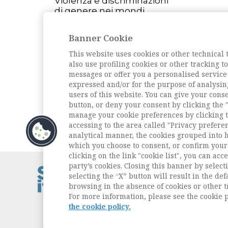
Violenza e discriminazioni
di genere nei mondi
digitali
Banner Cookie
L'intervista
Una vita per le pari
This website uses cookies or other technical 
opportunità. Intervista a
also use profiling cookies or other tracking 
Bianca Beccalli (Pavia, 26
messages or offer you a personalised service
ottobre 1938 – Milano, 17
expressed and/or for the purpose of analysin
ottobre 2024)
users of this website. You can give your conse
button, or deny your consent by clicking the "
Archivio della rivista
manage your cookie preferences by clicking t
accessing to the area called "Privacy prefere
analytical manner, the cookies grouped into 
which you choose to consent, or confirm your 
clicking on the link "cookie list", you can acc
party’s cookies. Closing this banner by selecti
Contatti / Cont
selecting the “X” button will result in the defa
Privacy
browsing in the absence of cookies or other t
Cookie Policy
For more information, please see the cookie p
Whistleblowin
the cookie policy.
Dichiarazione d