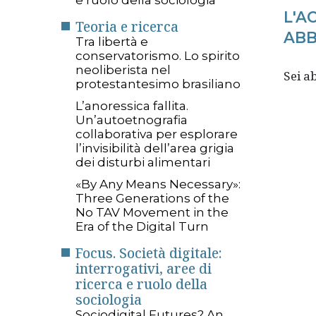
e ruolo della sociologia
L'A
Teoria e ricerca
ABB
Tra libertà e
conservatorismo. Lo spirito
neoliberista nel
Sei 
protestantesimo brasiliano
L’anoressica fallita.
Un’autoetnografia
collaborativa per esplorare
l’invisibilità dell’area grigia
dei disturbi alimentari
«By Any Means Necessary»:
Three Generations of the
No TAV Movement in the
Era of the Digital Turn
Focus. Società digitale:
interrogativi, aree di
ricerca e ruolo della
sociologia
Sociodigital Futures? An