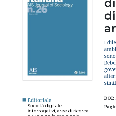
di
di
am
I dil
ambi
sono
Rebel
gover
alter
simil
DOI:
Editoriale
Società digitale:
Pagi
interrogativi, aree di ricerca