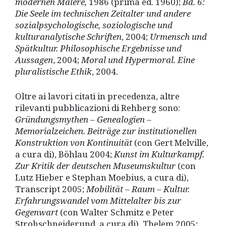
modernen Malere,
1986 (prima ed. 1960);
Bd. 6:
Die Seele im technischen Zeitalter und andere
sozialpsychologische, soziologische und
kulturanalytische Schriften
, 2004;
Urmensch und
Spä
tkultur.
Philosophische Ergebnisse und
Aussagen
, 2004;
Moral und Hypermoral. Eine
pluralistische Ethik
, 2004.
Oltre ai lavori citati in precedenza, altre
rilevanti pubblicazioni di Rehberg sono:
Grü
ndungsmythen
–
Genealogien
–
Memorialzeichen.
Beiträge zur institutionellen
Konstruktion von Kontinuitä
t
(con Gert Melville,
a cura di), Böhlau 2004;
Kunst im Kulturkampf.
Zur Kritik der deutschen Museumskultur
(con
Lutz Hieber e Stephan Moebius, a cura di),
Transcript 2005;
Mobilitä
t
–
Raum
–
Kultur.
Erfahrungswandel vom Mittelalter bis zur
Gegenwart
(con Walter Schmitz e Peter
Strohschneiderund, a cura di), Thelem 2005;