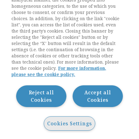
ascendente, ho pensato che fosse
homogeneous categories, to the use of which you
indispensabile studiare. Mi guardavo intorno e
choose to consent, or confirm your previous
constatavo che tutti i giornalisti che avevano
choices. In addition, by clicking on the link "cookie
ottenuto posizioni di prestigio nella società
list", you can access the list of cookies used, even
the third party’s cookies. Closing this banner by
tedesca del dopoguerra possedevano un livello
selecting the "Reject all cookies" button or by
di istruzione universitario. E così mi sono
selecting the “X” button will result in the default
iscritto inizialmente a Scienze politiche, presso
settings (i.e. the continuation of browsing in the
l’Università di Aachen come uditore, visto che
absence of cookies or other tracking tools other
non possedevo la maturità (
Abitur
) e poi ho
than technical ones). For more information, please
proseguito con lo studio della sociologia, che
see the cookie policy.
For more information,
trovavo più stimolante della scienza politica. Mi
please see the cookie policy.
sono immerso nei classici,
in primis
in Max
Weber (1864-1920) e in Georg Simmel (1958-
Reject all
Accept all
1918), ma anche in autori più marginali, non
Cookies
Cookies
della sociologia
mainstream
, che allora non
venivano più letti, come Vilfredo Pareto (1848-
1923) e Gaetano Mosca (1858-1941). Durante i
Cookies Settings
primi anni universitari, mi ero anche
avvicinato alla politica. Sono entrato nel
partito socialista tedesco (SPD) come assistente