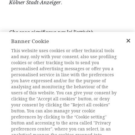
Kö
lner Stadt-Anzeiger
.
Che cosa significava per lei l’attività
giornalistica?
Banner Cookie
This website uses cookies or other technical tools
and may, only with your consent, also use profiling
cookies or other tracking tools to send you
Il giornalismo per me è stato un’esperienza
personalised advertising messages or offer you a
personalised service in line with the preferences
straordinaria. Mi ha permesso di entrare nella
you have expressed and/or for the purpose of
società, negli ambiti e ai livelli più disparati,
analysing and monitoring the behaviour of the
cosa che altrimenti mi sarebbe stata preclusa.
users of this website. You can give your consent by
Potevo osservare i fenomeni sociali più diversi
clicking the "Accept all cookies" button, or deny
– le associazioni, il carnevale, le ultime pièce
your consent by clicking the "Reject all cookies"
teatrali – descriverli e analizzarli. Così è
button. You can also manage your cookie
preferences by clicking to the “Cookie setting”
iniziato il mio interesse per la società e per i
button and accessing to the area called "Privacy
suoi meccanismi. Per poter fare carriera come
preferences center", where you can select, in an
giornalista, per perseguire una mobilità sociale
analytical manner, the cookies grouped into