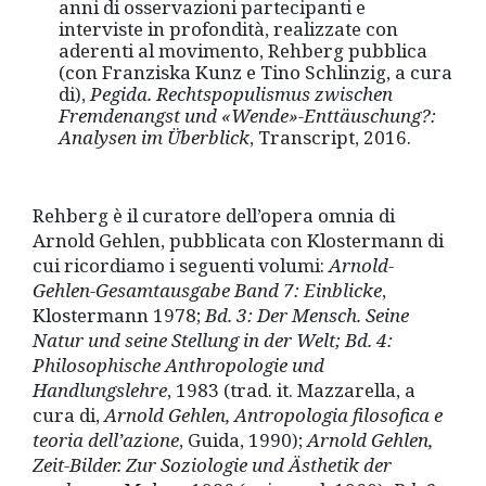
anni di osservazioni partecipanti e
interviste in profondità, realizzate con
aderenti al movimento, Rehberg pubblica
(con Franziska Kunz e Tino Schlinzig, a cura
di),
Pegida.
Rechtspopulismus zwischen
Fremdenangst und «Wende»-Enttäuschung?:
Analysen im Ü
berblick
, Transcript, 2016.
Rehberg è il curatore dell’opera omnia di
Arnold Gehlen, pubblicata con Klostermann di
cui ricordiamo i seguenti volumi:
Arnold-
Gehlen-Gesamtausgabe Band 7: Einblicke
,
Klostermann 1978;
Bd. 3: Der Mensch.
Seine
Natur und seine Stellung in der Welt; Bd. 4:
Philosophische Anthropologie und
Handlungslehre
, 1983 (trad. it. Mazzarella, a
cura di,
Arnold Gehlen, Antropologia filosofica e
teoria dell
’
azione
, Guida, 1990);
Arnold Gehlen,
Zeit-Bilder.
Zur Sozio­lo­gie und Ä
sthetik der