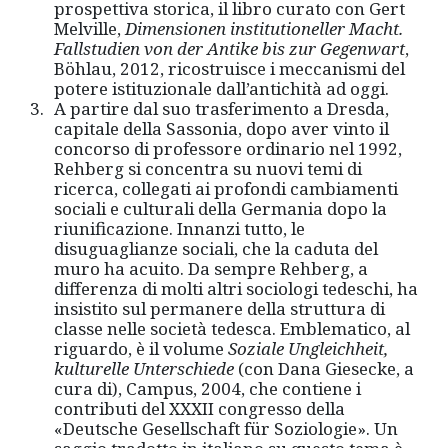
prospettiva storica, il libro curato con Gert
Melville,
Dimensionen institutioneller Macht.
Fallstudien von der Antike bis zur Gegenwart
,
Böhlau
,
2012
,
ricostruisce i meccanismi del
potere istituzionale dall’antichità ad oggi.
A partire dal suo trasferimento a Dresda,
capitale della Sassonia, dopo aver vinto il
concorso di professore ordinario nel 1992,
Rehberg si concentra su nuovi temi di
ricerca, collegati ai profondi cambiamenti
sociali e culturali della Germania dopo la
riunificazione. Innanzi tutto, le
disuguaglianze sociali, che la caduta del
muro ha acuito. Da sempre Rehberg, a
differenza di molti altri sociologi tedeschi, ha
insistito sul permanere della struttura di
classe nelle società tedesca. Emblematico, al
riguardo, è il volume
Soziale Ungleichheit,
kulturelle Unterschiede
(con Dana Giesecke, a
cura di), Campus, 2004, che contiene i
contributi del XXXII congresso della
«Deutsche Gesellschaft für Soziologie». Un