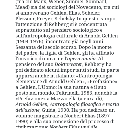
(tra cui Marx, Weber, Simmel, Sombart,
Mead) sia dei sociologi del Novecento, tra cui
si annoverano Gehlen, Elias, Scheler,
Plessner, Freyer, Schelsky. In questo campo,
l’attenzione di Rehberg si è concentrata
soprattutto sul pensiero sociologico e
sull’antropologia culturale di Arnold Gehlen
(1904-1976), incontrato già negli anni
Sessanta del secolo scorso. Dopo la morte
del padre, la figlia di Gehlen, gli ha affidato
l’incarico di curarne l’
opera omnia
. Al
pensiero del suo
Doktorvater
, Rehberg ha
poi dedicato alcuni importanti studi, in parte
apparsi anche in italiano: «L’antropologia
elementare di Arnold Gehlen», «Prefazione»
a Gehlen, L’Uomo: la sua natura e il suo
posto nel mondo, Feltrinelli, 1983, nonché la
«Prefazione» a Mazzarella (a cura di),
Arnold Gehlen, Antropologia filosofica e teoria
dell
’
azione
, Guida, 1990. Ha poi dedicato un
volume magistrale a Norbert Elias (1897-
1990) e alla sua concezione del processo di
civilizzazione:
Norbert Elias und die