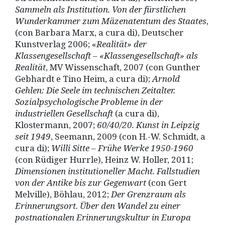
Sammeln als Institution. Von der fürstlichen
Wunderkammer zum Mä
zenatentum des Staates
,
(con Barbara Marx, a cura di), Deutscher
Kunstverlag 2006; «
Realität»
der
Klassengesellschaft
– «Klassengesellschaft» als
Realitä
t
, MV Wissenschaft, 2007 (con Gunther
Gebhardt e Tino Heim, a cura di);
Arnold
Gehlen: Die Seele im technischen Zeitalter.
Sozialpsychologische Probleme in der
industriellen Gesellschaft
(a cura di),
Klostermann, 2007;
60/40/20. Kunst in Leipzig
seit 1949
, Seemann, 2009 (con H.-W. Schmidt, a
cura di);
Willi Sitte
– Frü
he Werke 1950-1960
(con Rüdiger Hurrle), Heinz W. Holler, 2011;
Dimensionen institutioneller Macht.
Fallstudien
von der Antike bis zur Gegenwart
(con Gert
Melville), Böhlau, 2012;
Der Grenzraum als
Erinnerungsort.
Ü
ber den Wandel zu einer
postnationalen Erinnerungskultur in Europa