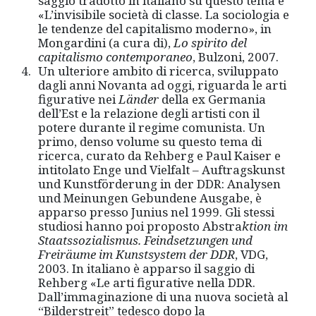
saggio tradotto in italiano su questo tema è
«L’invisibile società di classe. La sociologia e
le tendenze del capitalismo moderno», in
Mongardini (a cura di),
Lo spirito del
capitalismo contemporaneo
, Bulzoni, 2007.
Un ulteriore ambito di ricerca, sviluppato
dagli anni Novanta ad oggi, riguarda le arti
figurative nei
Lä
nder
della ex Germania
dell’Est e la relazione degli artisti con il
potere durante il regime comunista. Un
primo, denso volume su questo tema di
ricerca, curato da Rehberg e Paul Kaiser e
intitolato Enge und Vielfalt – Auftragskunst
und Kunstförderung in der DDR: Analysen
und Meinungen Gebundene Ausgabe, è
apparso presso Junius nel 1999. Gli stessi
studiosi hanno poi proposto Abstra
ktion im
Staatssozialismus. Feindse
tzungen und
Freirä
ume im Kunstsystem der DDR
, VDG,
2003. In italiano è apparso il saggio di
Rehberg «Le arti figurative nella DDR.
Dall’immaginazione di una nuova società al
“Bilderstreit” tedesco dopo la