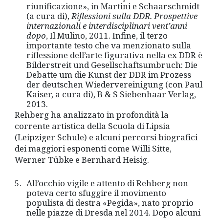
riunificazione», in Martini e Schaarschmidt
(a cura di),
Riflessioni sulla DDR. Prospettive
internazionali e interdisciplinari vent
’
anni
dopo
, Il Mulino, 2011. Infine, il terzo
importante testo che va menzionato sulla
riflessione dell’arte figurativa nella ex DDR è
Bilderstreit und Gesellschaftsumbruch: Die
Debatte um die Kunst der DDR im Prozess
der deutschen Wiedervereinigung (con Paul
Kaiser, a cura di), B & S Siebenhaar Verlag,
2013.
Rehberg ha analizzato in profondità la
corrente artistica della Scuola di Lipsia
(Leipziger Schule) e alcuni percorsi biografici
dei maggiori esponenti come Willi Sitte,
Werner Tübke e Bernhard Heisig.
All’occhio vigile e attento di Rehberg non
poteva certo sfuggire il movimento
populista di destra «Pegida», nato proprio
nelle piazze di Dresda nel 2014. Dopo alcuni