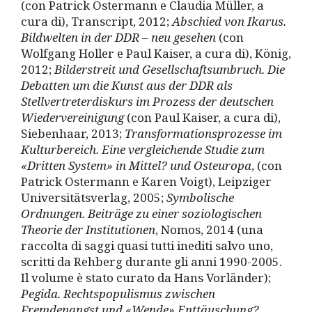
(con Patrick Ostermann e Claudia Müller, a
cura di), Transcript, 2012;
Abschied von Ikarus.
Bildwelten in der DDR
–
neu gesehen
(con
Wolfgang Holler e Paul Kaiser, a cura di), König,
2012;
Bilderstreit und Gesellschaftsumbruch. Die
Debatten um die Kunst aus der DDR als
Stellvertreterdiskurs im Prozess der deutschen
Wiedervereinigung
(con Paul Kaiser, a cura di),
Siebenhaar, 2013;
Transformationsprozesse im
Kultur
bereich. Eine vergleichende Studie zum
«Dritten System»
in Mittel
?
und Osteuropa
, (con
Patrick Ostermann e Karen Voigt), Leipziger
Universitätsverlag, 2005;
Symbolische
Ordnungen.
Beiträ
ge zu einer soziologischen
Theorie der Institutionen
, Nomos, 2014 (una
raccolta di saggi quasi tutti inediti salvo uno,
scritti da Rehberg durante gli anni 1990-2005.
Il volume è stato curato da Hans Vorländer);
Pegida. Rechtspopulismus zwischen
Fremdenangst und «Wende» Enttä
uschung?