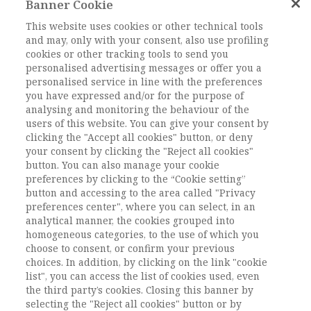
il narcisismo diffuso, ma rispetto a cui
Banner Cookie
differisce soprattutto per l’orientamento
This website uses cookies or other technical tools
della liberazione.
and may, only with your consent, also use profiling
cookies or other tracking tools to send you
personalised advertising messages or offer you a
Keywords:
DOI: 10.1485/2281-2652-202323-3
personalised service in line with the preferences
you have expressed and/or for the purpose of
DOI:
10.1485/2281-2652-202323-3
analysing and monitoring the behaviour of the
users of this website. You can give your consent by
clicking the "Accept all cookies" button, or deny
L'ACCESSO A QUESTO
your consent by clicking the "Reject all cookies"
CONTENUTO E' RISERVATO AGLI
button. You can also manage your cookie
preferences by clicking to the “Cookie setting”
UTENTI ABBONATI
button and accessing to the area called "Privacy
preferences center", where you can select, in an
analytical manner, the cookies grouped into
ESEGUI L'ACCESSO
Sei abbonato?
oppure
homogeneous categories, to the use of which you
ABBONATI
.
choose to consent, or confirm your previous
choices. In addition, by clicking on the link "cookie
list", you can access the list of cookies used, even
the third party’s cookies. Closing this banner by
selecting the "Reject all cookies" button or by