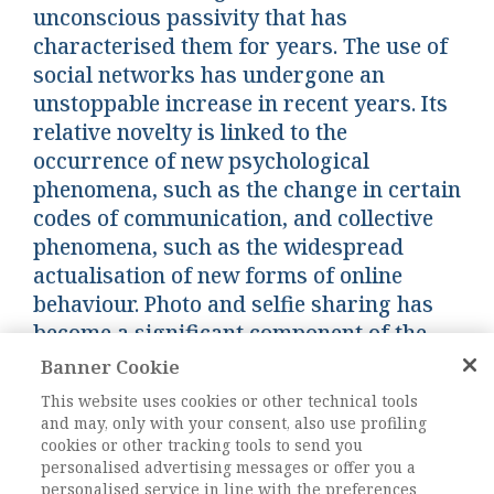
unconscious passivity that has
characterised them for years. The use of
social networks has undergone an
unstoppable increase in recent years. Its
relative novelty is linked to the
occurrence of new psychological
phenomena, such as the change in certain
codes of communication, and collective
phenomena, such as the widespread
actualisation of new forms of online
behaviour. Photo and selfie sharing has
become a significant component of the
online socialising experience.
Banner Cookie
This website uses cookies or other technical tools
and may, only with your consent, also use profiling
Keywords:
selfie, social network, , narcisismo,
cookies or other tracking tools to send you
internet, comunicazione
personalised advertising messages or offer you a
DOI:
10.1485/2281-2652-202219-4
personalised service in line with the preferences