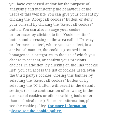
you have expressed and/or for the purpose of
Pagine
59-77
analysing and monitoring the behaviour of the
users of this website. You can give your consent by
clicking the "Accept all cookies" button, or deny
L'ACCESSO A QUESTO
your consent by clicking the "Reject all cookies"
CONTENUTO E' RISERVATO AGLI
button. You can also manage your cookie
preferences by clicking to the “Cookie setting”
UTENTI ABBONATI
button and accessing to the area called "Privacy
preferences center", where you can select, in an
analytical manner, the cookies grouped into
ESEGUI L'ACCESSO
Sei abbonato?
oppure
homogeneous categories, to the use of which you
ABBONATI
.
choose to consent, or confirm your previous
choices. In addition, by clicking on the link "cookie
list", you can access the list of cookies used, even
the third party’s cookies. Closing this banner by
selecting the "Reject all cookies" button or by
selecting the “X” button will result in the default
settings (i.e. the continuation of browsing in the
absence of cookies or other tracking tools other
than technical ones). For more information, please
see the cookie policy.
For more information,
please see the cookie policy.
Contatti / Contacts