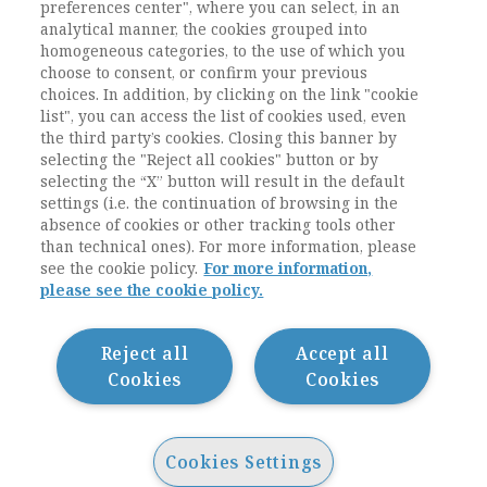
preferences center", where you can select, in an
analytical manner, the cookies grouped into
ESEGUI L'ACCESSO
Sei abbonato?
oppure
homogeneous categories, to the use of which you
ABBONATI
.
choose to consent, or confirm your previous
choices. In addition, by clicking on the link "cookie
list", you can access the list of cookies used, even
the third party’s cookies. Closing this banner by
selecting the "Reject all cookies" button or by
selecting the “X” button will result in the default
settings (i.e. the continuation of browsing in the
absence of cookies or other tracking tools other
than technical ones). For more information, please
see the cookie policy.
For more information,
please see the cookie policy.
Contatti / Contacts
Privacy
Cookie Policy
Reject all
Accept all
Whistleblowing
Cookies
Cookies
Dichiarazione di accessibilità
Sitemap
Cookies Settings