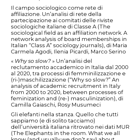
Il campo sociologico come rete di
affiliazione. Un’analisi di rete della
partecipazione ai comitati delle riviste
sociologiche italiane di Classe A (The
sociological field as an affiliation network. A
network analysis of board memberships in
Italian “Class A” sociology journals), di Maria
Carmela Agodi, Ilenia Picardi, Marco Serino
«
Why so slow?
» Un’analisi del
reclutamento accademico in Italia dal 2000
al 2020, tra processi di femminilizzazione e
(ri-)maschilizzazione (“Why so slow?” An
analysis of academic recruitment in Italy
from 2000 to 2020, between processes of
feminization and (re-) masculinization), di
Camilla Gaiaschi, Rosy Musumeci
Gli elefanti nella stanza. Quello che tutti
sappiamo (e di solito tacciamo)
dell’università italiana ritrovato nei dati MUR
(The Elephants in the room. What we all
know (and usually we don’t say) about