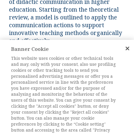
of didactic communication in higher
education. Starting from the theoretical
review, a model is outlined to apply the
communication actions to support
innovative teaching methods organically
and effectively.
Banner Cookie
Keywords:
Innovazione didattica, Modelli
This website uses cookies or other technical tools
and may, only with your consent, also use profiling
comunicativi, Partecipazione, Engaement,
cookies or other tracking tools to send you
Dimensione emozionale
personalised advertising messages or offer you a
DOI:
DOI: 10.1485/2281-2652-202118-2
personalised service in line with the preferences
you have expressed and/or for the purpose of
Pagine
29-52
analysing and monitoring the behaviour of the
users of this website. You can give your consent by
clicking the "Accept all cookies" button, or deny
L'ACCESSO A QUESTO
your consent by clicking the "Reject all cookies"
CONTENUTO E' RISERVATO AGLI
button. You can also manage your cookie
preferences by clicking to the “Cookie setting”
UTENTI ABBONATI
button and accessing to the area called "Privacy