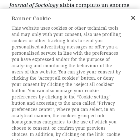
Journal of Sociology
abbia compiuto un enorme
percorso, arrivando a costituire una presenza
Banner Cookie
importante nel panorama scientifico
disciplinare, caratterizzandosi per la sua
This website uses cookies or other technical tools
apertura a contributi epistemologicamente,
and may, only with your consent, also use profiling
concettualmente e metodologicamente plurali.
cookies or other tracking tools to send you
personalised advertising messages or offer you a
Di questo percorso troverete una sintesi nella
personalised service in line with the preferences
relazione di fine triennio pubblicata nel
focus
, e
you have expressed and/or for the purpose of
una descrizione analitica in un testo pubblicato
analysing and monitoring the behaviour of the
in evidenza sul sito AIS.
users of this website. You can give your consent by
clicking the "Accept all cookies" button, or deny
your consent by clicking the "Reject all cookies"
Il successo crescente della Rivista viene oggi
button. You can also manage your cookie
sancito dal suo ingresso nella lista della Fascia
preferences by clicking to the “Cookie setting”
A pubblicata dall’Anvur. Il nostro auspicio è che
button and accessing to the area called "Privacy
la Rivista continui a crescere, nel solco
preferences center", where you can select, in an
tracciato in questi anni, contribuendo così allo
analytical manner, the cookies grouped into
sviluppo di un dibattito disciplinare aperto e
homogeneous categories, to the use of which you
fruttuoso.
choose to consent, or confirm your previous
choices. In addition, by clicking on the link "cookie