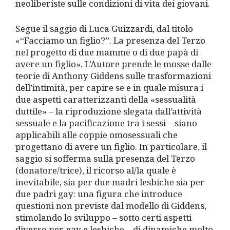
neoliberiste sulle condizioni di vita dei giovani.
Segue il saggio di Luca Guizzardi, dal titolo
«“Facciamo un figlio?”. La presenza del Terzo
nel progetto di due mamme o di due papà di
avere un figlio». L’Autore prende le mosse dalle
teorie di Anthony Giddens sulle trasformazioni
dell’intimità, per capire se e in quale misura i
due aspetti caratterizzanti della «sessualità
duttile» – la riproduzione slegata dall’attività
sessuale e la pacificazione tra i sessi – siano
applicabili alle coppie omosessuali che
progettano di avere un figlio. In particolare, il
saggio si sofferma sulla presenza del Terzo
(donatore/trice), il ricorso al/la quale è
inevitabile, sia per due madri lesbiche sia per
due padri gay: una figura che introduce
questioni non previste dal modello di Giddens,
stimolando lo sviluppo – sotto certi aspetti
diverso per gay e lesbiche – di dinamiche molto