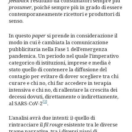
feedback
restituito da consumatori sempre più
prosumer
, poiché sempre più in grado di essere
contemporaneamente ricettori e produttori di
senso.
In questo
paper
si prende in considerazione il
modo in cui è cambiata la comunicazione
pubblicitaria nella Fase 1 dell’emergenza
pandemica. Un periodo nel quale l’imperativo
categorico di istituzioni, imprese e media è
stato
quello di contenere la diffusione del
contagio per evitare di dover scegliere tra chi
curare e chi no, chi far accedere in terapia
intensiva e chi no, di rallentare la crescita dei
decessi dovuti, direttamente o indirettamente,
[2]
al SARS-CoV-2
.
L’analisi avrà due intenti: i) quello di
rintracciare il
fil rouge
esistente tra le diverse
trame narrative, tra i diversi piani di