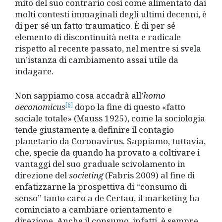
mito del suo contrario così come alimentato dai
molti contesti immaginali degli ultimi decenni, è
di per sé un fatto traumatico. È
di
per sé
elemento di discontinuità netta e radicale
rispetto al recente passato, nel mentre si svela
un’istanza di cambiamento assai utile da
indagare.
Non sappiamo cosa accadrà all’
homo
[6]
oeconomicus
dopo la fine di questo «fatto
sociale totale» (Mauss 1925), come la sociologia
tende giustamente a definire il contagio
planetario da Coronavirus. Sappiamo, tuttavia,
che, specie da quando ha provato a coltivare i
vantaggi del suo graduale scivolamento in
direzione del
societing
(Fabris 2009) al fine di
enfatizzarne la prospettiva di “consumo di
senso” tanto caro a de Certau, il marketing ha
cominciato a cambiare orientamento e
direzione. Anche il consumo, infatti, è
sempre