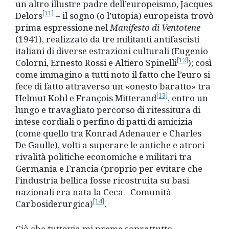
un altro illustre padre dell’europeismo, Jacques
[11]
Delors
– il sogno (o l’utopia) europeista trovò
prima espressione nel
Manifesto di Ventotene
(1941), realizzato da tre militanti antifascisti
italiani di diverse estrazioni culturali (Eugenio
[12]
Colorni, Ernesto Rossi e Altiero Spinelli
); così
come immagino a tutti noto il fatto che l’euro si
fece di fatto attraverso un «onesto baratto» tra
[13]
Helmut Kohl e François Mitterand
, entro un
lungo e travagliato percorso di ritessitura di
intese cordiali o perfino di patti di amicizia
(come quello tra Konrad Adenauer e Charles
De Gaulle), volti a superare le antiche e atroci
rivalità politiche economiche e militari tra
Germania e Francia (proprio per evitare che
l’industria bellica fosse ricostruita su basi
nazionali era nata la Ceca - Comunità
[14]
Carbosiderurgica)
.
Ciò che tuttavia mi preme soprattutto