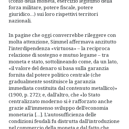
(conio della moneta, esercizio legittimo della
forza militare, potere fiscale, potere
giuridico…) sui loro rispettivi territori
nazionali.
In pagine che oggi converrebbe rileggere con
molta attenzione, Simmel affermava anzitutto
l’interdipendenza «virtuosa» – la reciproca
relazione di sostegno e mutuo legame – tra
moneta e stato, sottolineando come, da un lato,
«il valore del denaro si basa sulla garanzia
fornita dal potere politico centrale (che
gradualmente sostituisce la garanzia
immediata costituita dal contenuto metallico)»
(1900, p. 272); e, dall’altro, che «lo Stato
centralizzato moderno si è rafforzato anche
grazie all’immenso sviluppo dell’economia
monetaria […]. L’autosufficienza delle
condizioni feudali fu distrutta dall’introduzione
nel commercio della moneta e dal fatto che