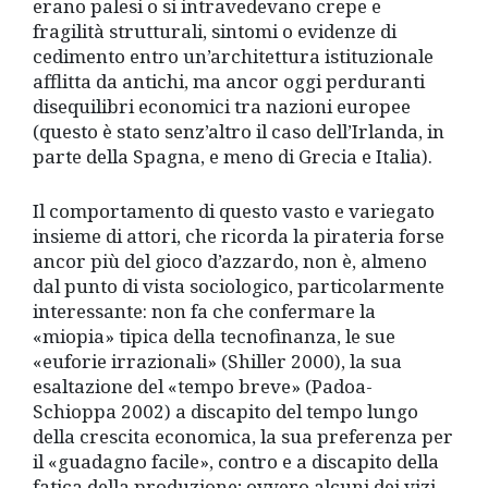
erano palesi o si intravedevano crepe e
fragilità strutturali, sintomi o evidenze di
cedimento entro un’architettura istituzionale
afflitta da antichi, ma ancor oggi perduranti
disequilibri economici tra nazioni europee
(questo è stato senz’altro il caso dell’Irlanda, in
parte della Spagna, e meno di Grecia e Italia).
Il comportamento di questo vasto e variegato
insieme di attori, che ricorda la pirateria forse
ancor più del gioco d’azzardo, non è, almeno
dal punto di vista sociologico, particolarmente
interessante: non fa che confermare la
«miopia» tipica della tecnofinanza, le sue
«euforie irrazionali» (Shiller 2000), la sua
esaltazione del «tempo breve» (Padoa-
Schioppa 2002) a discapito del tempo lungo
della crescita economica, la sua preferenza per
il «guadagno facile», contro e a discapito della
fatica della produzione; ovvero alcuni dei vizi