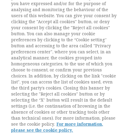
you have expressed and/or for the purpose of
Pagine
97-108
analysing and monitoring the behaviour of the
users of this website. You can give your consent by
clicking the "Accept all cookies" button, or deny
L'ACCESSO A QUESTO
your consent by clicking the "Reject all cookies"
CONTENUTO E' RISERVATO AGLI
button. You can also manage your cookie
preferences by clicking to the “Cookie setting”
UTENTI ABBONATI
button and accessing to the area called "Privacy
preferences center", where you can select, in an
analytical manner, the cookies grouped into
ESEGUI L'ACCESSO
Sei abbonato?
oppure
homogeneous categories, to the use of which you
ABBONATI
.
choose to consent, or confirm your previous
choices. In addition, by clicking on the link "cookie
list", you can access the list of cookies used, even
the third party’s cookies. Closing this banner by
selecting the "Reject all cookies" button or by
selecting the “X” button will result in the default
settings (i.e. the continuation of browsing in the
absence of cookies or other tracking tools other
than technical ones). For more information, please
see the cookie policy.
For more information,
please see the cookie policy.
Contatti / Contacts