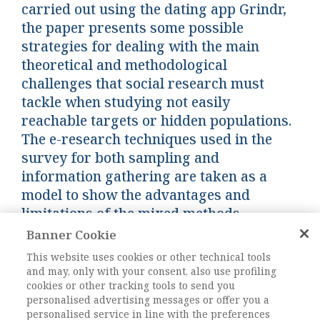
carried out using the dating app Grindr,
the paper presents some possible
strategies for dealing with the main
theoretical and methodological
challenges that social research must
tackle when studying not easily
reachable targets or hidden populations.
The e-research techniques used in the
survey for both sampling and
information gathering are taken as a
model to show the advantages and
limitations of the mixed methods
approach.
Banner Cookie
This website uses cookies or other technical tools
and may, only with your consent, also use profiling
Keywords:
Mixed methods, E-research, Hidden
cookies or other tracking tools to send you
population, Omosessuali, Napoli, Gay, Naples
personalised advertising messages or offer you a
DOI:
10.1485/AIS_2019/14_3443558
personalised service in line with the preferences