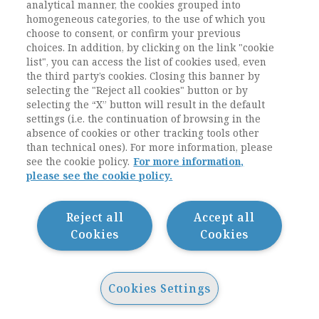
analytical manner, the cookies grouped into
ESEGUI L'ACCESSO
Sei abbonato?
oppure
homogeneous categories, to the use of which you
ABBONATI
.
choose to consent, or confirm your previous
choices. In addition, by clicking on the link "cookie
list", you can access the list of cookies used, even
the third party’s cookies. Closing this banner by
selecting the "Reject all cookies" button or by
selecting the “X” button will result in the default
settings (i.e. the continuation of browsing in the
absence of cookies or other tracking tools other
than technical ones). For more information, please
see the cookie policy.
For more information,
please see the cookie policy.
Contatti / Contacts
Privacy
Cookie Policy
Reject all
Accept all
Whistleblowing
Cookies
Cookies
Dichiarazione di accessibilità
Sitemap
Cookies Settings