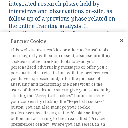
integrated research phase held by
interviews and observations on-site, as
follow up of a previous phase related on
the online framing analysis. It
investigates how online frames translate
into real-world actions within a dynamic
Banner Cookie
and evolving context of social
This website uses cookies or other technical tools
movements.
and may, only with your consent, also use profiling
cookies or other tracking tools to send you
personalised advertising messages or offer you a
DOI:
10.1485/2281-2652-202426-3
personalised service in line with the preferences
you have expressed and/or for the purpose of
Pagine
65-90
analysing and monitoring the behaviour of the
users of this website. You can give your consent by
clicking the "Accept all cookies" button, or deny
L'ACCESSO A QUESTO
your consent by clicking the "Reject all cookies"
CONTENUTO E' RISERVATO AGLI
button. You can also manage your cookie
preferences by clicking to the “Cookie setting”
UTENTI ABBONATI
button and accessing to the area called "Privacy
preferences center", where you can select, in an