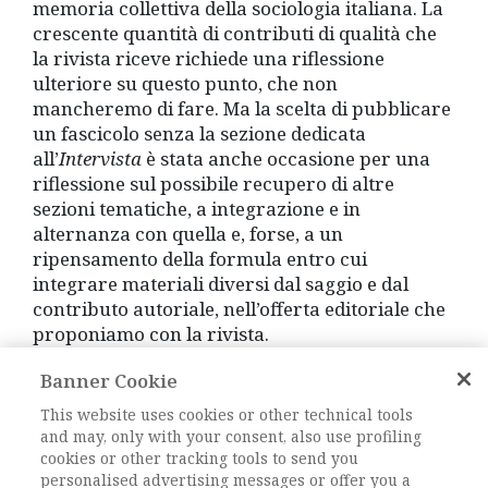
memoria collettiva della sociologia italiana. La
crescente quantità di contributi di qualità che
la rivista riceve richiede una riflessione
ulteriore su questo punto, che non
mancheremo di fare. Ma la scelta di pubblicare
un fascicolo senza la sezione dedicata
all’
Intervista
è stata anche occasione per una
riflessione sul possibile recupero di altre
sezioni tematiche, a integrazione e in
alternanza con quella e, forse, a un
ripensamento della formula entro cui
integrare materiali diversi dal saggio e dal
contributo autoriale, nell’offerta editoriale che
proponiamo con la rivista.
Banner Cookie
Quest’ultima è un prodotto vivo, la cui vitalità è
collegata a quella della comunità scientifica
This website uses cookies or other technical tools
rappresentata dall’AIS e che da quella e dal suo
and may, only with your consent, also use profiling
cookies or other tracking tools to send you
allargamento e dalla sua articolazione in fieri –
personalised advertising messages or offer you a
sempre più ricca, inclusiva e plurale nel dar