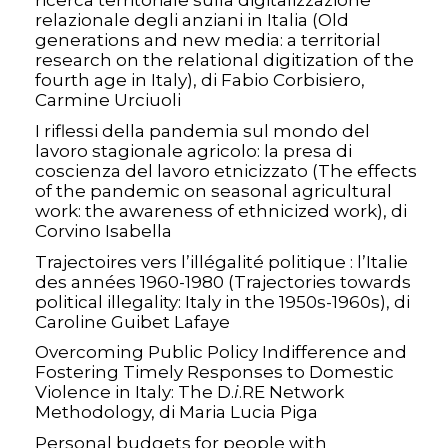
ricerca territoriale sulla digitalizzazione
relazionale degli anziani in Italia (Old
generations and new media: a territorial
research on the relational digitization of the
fourth age in Italy), di Fabio Corbisiero,
Carmine Urciuoli
I riflessi della pandemia sul mondo del
lavoro stagionale agricolo: la presa di
coscienza del lavoro etnicizzato (The effects
of the pandemic on seasonal agricultural
work: the awareness of ethnicized work), di
Corvino Isabella
Trajectoires vers l’illégalité politique : l’Italie
des années 1960-1980 (Trajectories towards
political illegality: Italy in the 1950s-1960s), di
Caroline Guibet Lafaye
Overcoming Public Policy Indifference and
Fostering Timely Responses to Domestic
Violence in Italy: The D.
i
.RE Network
Methodology, di Maria Lucia Piga
Personal budgets for people with