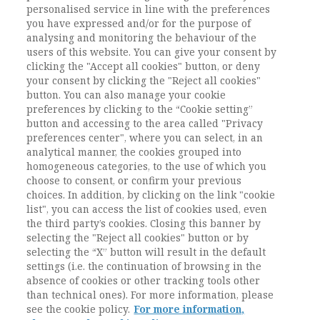
personalised service in line with the preferences
voce alla sociologia e alle sue interlocuzioni
you have expressed and/or for the purpose of
trans-disciplinari – deriva la sua dinamicità e
analysing and monitoring the behaviour of the
l’attrattività, anche verso l’esterno di quella
users of this website. You can give your consent by
comunità. Le sue lettrici e i suoi lettori sono
clicking the "Accept all cookies" button, or deny
your consent by clicking the "Reject all cookies"
agenti di tale dinamicità e di tale attrattività,
button. You can also manage your cookie
anche con i loro feedback e – non solo ma in
preferences by clicking to the “Cookie setting”
modo costitutivo – con i contributi che a loro
button and accessing to the area called "Privacy
volta propongono. Per questo, non è rituale né
preferences center", where you can select, in an
pleonastico, ma è un invito alla
analytical manner, the cookies grouped into
corresponsabilità, l’augurio a tutte e tutti di
homogeneous categories, to the use of which you
buona lettura!
choose to consent, or confirm your previous
choices. In addition, by clicking on the link "cookie
list", you can access the list of cookies used, even
the third party’s cookies. Closing this banner by
selecting the "Reject all cookies" button or by
selecting the “X” button will result in the default
settings (i.e. the continuation of browsing in the
absence of cookies or other tracking tools other
than technical ones). For more information, please
see the cookie policy.
For more information,