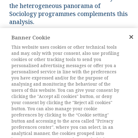
the heterogeneous panorama of
Sociology programmes complements this
analysis.
Banner Cookie
Keywords:
Corsi di laurea in sociologia,
Iscrizioni, Laureati, Decrescita, Riforma,
This website uses cookies or other technical tools
and may, only with your consent, also use profiling
Sociology degree courses, Enrolment,
cookies or other tracking tools to send you
Graduates, Degrowth, Reform
personalised advertising messages or offer you a
DOI:
10.1485/AIS_2/2013_FOCUS_1
personalised service in line with the preferences
you have expressed and/or for the purpose of
Pagine
65-82
analysing and monitoring the behaviour of the
users of this website. You can give your consent by
clicking the "Accept all cookies" button, or deny
L'ACCESSO A QUESTO
your consent by clicking the "Reject all cookies"
CONTENUTO E' RISERVATO AGLI
button. You can also manage your cookie
preferences by clicking to the “Cookie setting”
UTENTI ABBONATI
button and accessing to the area called "Privacy
preferences center", where you can select, in an
analytical manner, the cookies grouped into
ESEGUI L'ACCESSO
Sei abbonato?
oppure