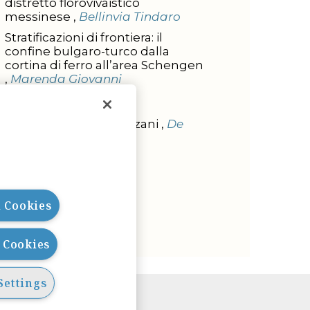
distretto florovivaistico
messinese ,
Bellinvia Tindaro
Stratificazioni di frontiera: il
confine bulgaro-turco dalla
cortina di ferro all’area Schengen
,
Marenda Giovanni
L'INTERVISTA
Intervista a Ada Cavazzani ,
De
Rose Carlo
l Cookies
l Cookies
Settings