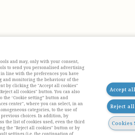
tools and may, only with your consent,
tools to send you personalised advertising
 in line with the preferences you have
g and monitoring the behaviour of the
nt by clicking the "Accept all cookies"
Accept al
Reject all cookies" button. You can also
o the “Cookie setting” button and
nces center", where you can select, in an
Reject al
homogeneous categories, to the use of
previous choices. In addition, by
ess the list of cookies used, even the third
Cookies 
ng the "Reject all cookies" button or by
acts
ult settings (i.e. the continuation of