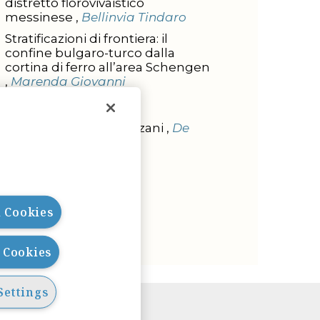
distretto florovivaistico
messinese ,
Bellinvia Tindaro
Stratificazioni di frontiera: il
confine bulgaro-turco dalla
cortina di ferro all’area Schengen
,
Marenda Giovanni
L'INTERVISTA
Intervista a Ada Cavazzani ,
De
Rose Carlo
l Cookies
l Cookies
Settings