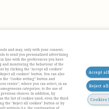
tools and may, only with your consent,
tools to send you personalised advertising
 in line with the preferences you have
g and monitoring the behaviour of the
nt by clicking the "Accept all cookies"
Accept al
Reject all cookies" button. You can also
o the “Cookie setting” button and
nces center", where you can select, in an
Reject al
homogeneous categories, to the use of
previous choices. In addition, by
ess the list of cookies used, even the third
Cookies 
ng the "Reject all cookies" button or by
acts
ult settings (i.e. the continuation of