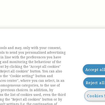
tools and may, only with your consent,
tools to send you personalised advertising
 in line with the preferences you have
g and monitoring the behaviour of the
nt by clicking the "Accept all cookies"
Accept al
Reject all cookies" button. You can also
o the “Cookie setting” button and
nces center", where you can select, in an
Reject al
homogeneous categories, to the use of
previous choices. In addition, by
ess the list of cookies used, even the third
Cookies 
ng the "Reject all cookies" button or by
acts
ult settings (i.e. the continuation of