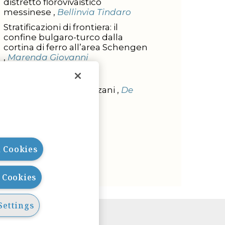
distretto florovivaistico
messinese ,
Bellinvia Tindaro
Stratificazioni di frontiera: il
confine bulgaro-turco dalla
cortina di ferro all’area Schengen
,
Marenda Giovanni
L'INTERVISTA
Intervista a Ada Cavazzani ,
De
Rose Carlo
l Cookies
l Cookies
Settings