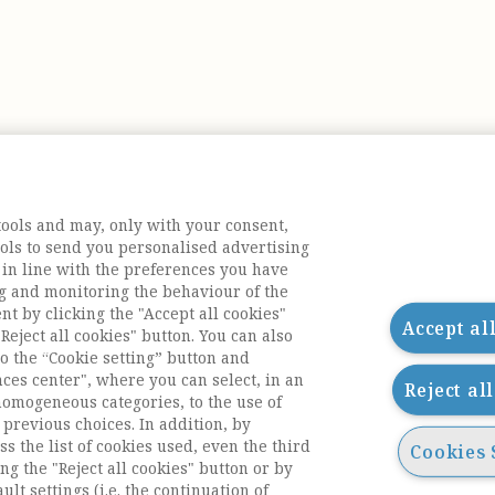
tools and may, only with your consent,
tools to send you personalised advertising
 in line with the preferences you have
g and monitoring the behaviour of the
nt by clicking the "Accept all cookies"
Accept al
Reject all cookies" button. You can also
o the “Cookie setting” button and
nces center", where you can select, in an
Reject al
homogeneous categories, to the use of
previous choices. In addition, by
ess the list of cookies used, even the third
Cookies 
ng the "Reject all cookies" button or by
acts
ult settings (i.e. the continuation of