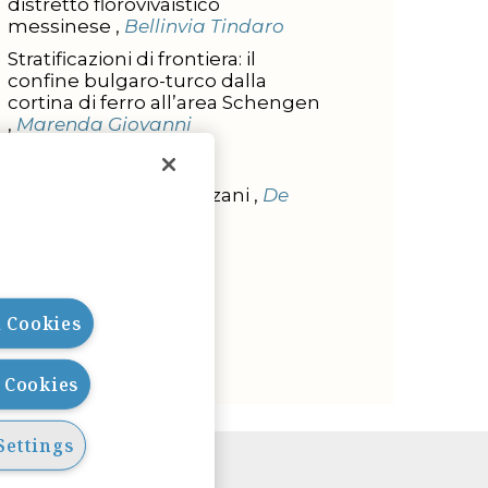
distretto florovivaistico
messinese ,
Bellinvia Tindaro
Stratificazioni di frontiera: il
confine bulgaro-turco dalla
cortina di ferro all’area Schengen
,
Marenda Giovanni
L'INTERVISTA
Intervista a Ada Cavazzani ,
De
Rose Carlo
l Cookies
l Cookies
Settings