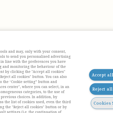
tools and may, only with your consent,
tools to send you personalised advertising
 in line with the preferences you have
g and monitoring the behaviour of the
nt by clicking the "Accept all cookies"
Accept al
Reject all cookies" button. You can also
o the “Cookie setting” button and
nces center", where you can select, in an
Reject al
homogeneous categories, to the use of
previous choices. In addition, by
ess the list of cookies used, even the third
Cookies 
ng the "Reject all cookies" button or by
acts
ult settings (i.e. the continuation of