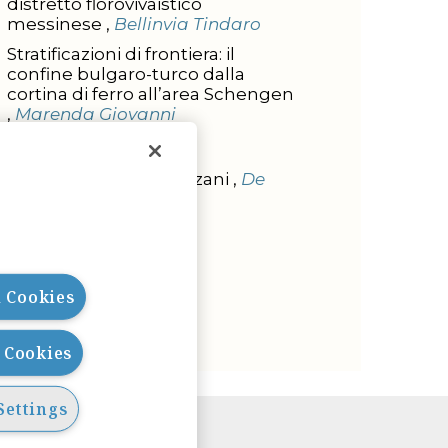
distretto florovivaistico
messinese ,
Bellinvia Tindaro
Stratificazioni di frontiera: il
confine bulgaro-turco dalla
cortina di ferro all’area Schengen
,
Marenda Giovanni
L'INTERVISTA
Intervista a Ada Cavazzani ,
De
Rose Carlo
l Cookies
l Cookies
Settings