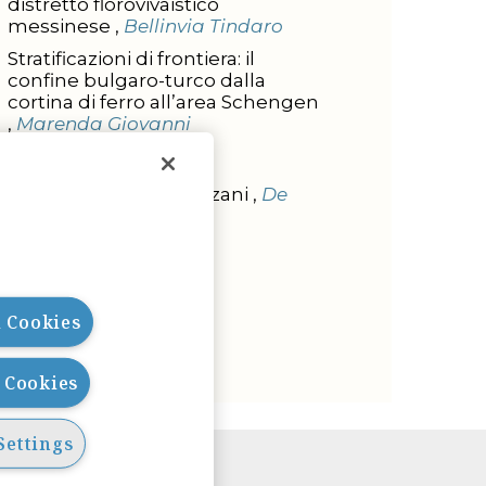
distretto florovivaistico
messinese ,
Bellinvia Tindaro
Stratificazioni di frontiera: il
confine bulgaro-turco dalla
cortina di ferro all’area Schengen
,
Marenda Giovanni
L'INTERVISTA
Intervista a Ada Cavazzani ,
De
Rose Carlo
l Cookies
l Cookies
Settings