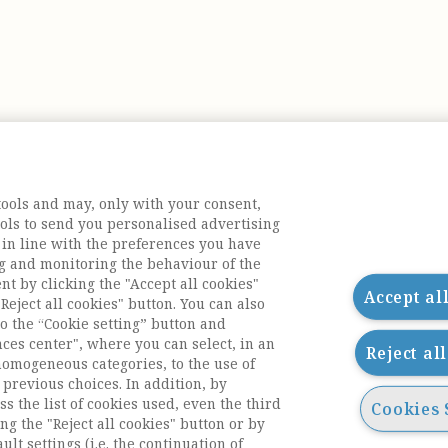
tools and may, only with your consent,
tools to send you personalised advertising
 in line with the preferences you have
g and monitoring the behaviour of the
nt by clicking the "Accept all cookies"
Accept al
Reject all cookies" button. You can also
o the “Cookie setting” button and
nces center", where you can select, in an
Reject al
homogeneous categories, to the use of
previous choices. In addition, by
ess the list of cookies used, even the third
Cookies 
ng the "Reject all cookies" button or by
acts
ult settings (i.e. the continuation of