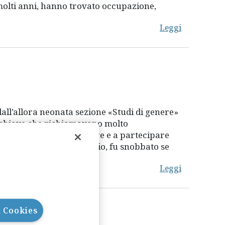
 molti anni, hanno trovato occupazione,
Leggi
ll’allora neonata sezione «Studi di genere»
le chiave che richiamavano molto
anche portata ad appoggiare e a partecipare
nvece, soprattutto all’inizio, fu snobbato se
Leggi
l Cookies