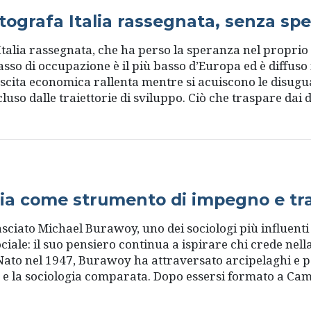
otografa Italia rassegnata, senza sp
Italia rassegnata, che ha perso la speranza nel proprio f
 tasso di occupazione è il più basso d’Europa ed è diffuso
escita economica rallenta mentre si acuiscono le disugua
so dalle traiettorie di sviluppo. Ciò che traspare dai dat
gia come strumento di impegno e tr
a lasciato Michael Burawoy, uno dei sociologi più influent
ale: il suo pensiero continua a ispirare chi crede nella
. Nato nel 1947, Burawoy ha attraversato arcipelaghi e 
 e la sociologia comparata. Dopo essersi formato a Cam