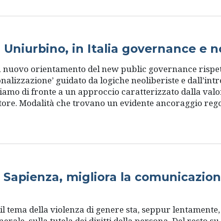
a Uniurbino, in Italia governance e 
n nuovo orientamento del new public governance rispetto
nalizzazione’ guidato da logiche neoliberiste e dall’intr
iamo di fronte a un approccio caratterizzato dalla val
ttore. Modalità che trovano un evidente ancoraggio regol
Sapienza, migliora la comunicazione 
il tema della violenza di genere sta, seppur lentament
generale, sulla tutela dei diritti della persona. Del resto 