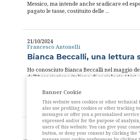
Messico, ma intende anche sradicare ed espel
pagato le tasse, costituito delle ...
21/10/2024
Francesco Antonelli
Bianca Beccalli, una lettura 
Ho conosciuto Bianca Beccalli nel maggio de
dell’Associazione italiana di sociologia (Ais
dell’impegno intellettuale e politico della s
alle iniziative e ai dibattiti di questo nuovo 
Banner Cookie
non proprio ...
This website uses cookies or other technical 
also use profiling cookies or other tracking 
messages or offer you a personalised service
expressed and/or for the purpose of analysin
users of this website. You can give your conse
button, or deny your consent by clicking the "
manage your cookie preferences by clicking t