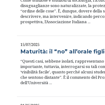
Come studiose e studiosi di sociologia, ricon
disuguaglianze sono naturalizzate, la protez
“ordine delle cose”. È, dunque, dovere della s
descrivere, ma intervenire, indicando percor
prospettiva, l’Associazione Italiana ...
15/07/2025
Maturità: il “no” all’orale figl
“Questi casi, sebbene isolati, rappresentan
importante, tuttavia, interrogarsi su tali co
‘visibilità facile’, quanto perché alcuni stud
che sentono distante”. È il commento del Prof
dell’Università ...