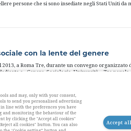
lere persone che si sono insediate negli Stati Uniti da
sociale con la lente del genere
l 2013, a Roma Tre, durante un convegno organizzato da
), dedicato a «Genere, Sociologia, Università». Tre paro
tudiosa dell’università di Milano. Impegno che l’aveva 
gruppo di studiose e studiosi che nasceva nell’Ais e che i
tools and may, only with your consent,
tools to send you personalised advertising
 in line with the preferences you have
g and monitoring the behaviour of the
nt by clicking the "Accept all cookies"
Successivo
1
2
Accept al
Reject all cookies" button. You can also
o the “Cookie setting” button and