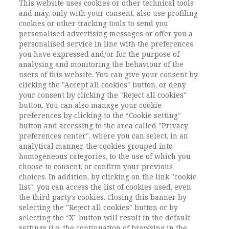
il significato più profondo del patto educativo tra
This website uses cookies or other technical tools
scuola, studenti e società. Stabilire regole chiare e
and may, only with your consent, also use profiling
cookies or other tracking tools to send you
conseguenze precise ha un indubbio valore
personalised advertising messages or offer you a
educativo, soprattutto in una fase delicata come il
personalised service in line with the preferences
passaggio alla vita adulta. Ma è fondamentale che
you have expressed and/or for the purpose of
questa chiarezza non si traduca in rigidità: la
analysing and monitoring the behaviour of the
fermezza va sempre accompagnata con l’ascolto,
users of this website. You can give your consent by
soprattutto dei molti segnali di disagio che i ragazzi
clicking the "Accept all cookies" button, or deny
oggi esprimono. Solo così – conclude Tomelleri – si
your consent by clicking the "Reject all cookies"
button. You can also manage your cookie
può costruire un contesto formativo che, pur
preferences by clicking to the “Cookie setting”
esigente, sappia anche essere realmente vicino ai
button and accessing to the area called "Privacy
bisogni e alle legittime aspirazioni delle nuove
preferences center", where you can select, in an
generazioni”.
analytical manner, the cookies grouped into
homogeneous categories, to the use of which you
choose to consent, or confirm your previous
choices. In addition, by clicking on the link "cookie
Vai all'archivio
list", you can access the list of cookies used, even
the third party’s cookies. Closing this banner by
selecting the "Reject all cookies" button or by
selecting the “X” button will result in the default
settings (i.e. the continuation of browsing in the